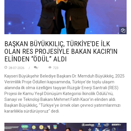
BAŞKAN BÜYÜKKILIÇ, TÜRKİYE'DE İLK
OLAN RES PROJESİYLE BAKAN KACIR'IN
ELİNDEN “ÖDÜL” ALDI
28-07-2026
723
Kayseri Büyükşehir Belediye Başkanı Dr. Memduh Büyükkılıç, 2025
Verimlilik Proje Ödülleri kapsamında, Türkiye'de toplu ulaşım
alanında ilk olma özelliğini taşıyan Rüzgâr Enerji Santrali (RES)
Projesi ile Kamu Yeşil Dönüşüm Kategorisi İkincilik Ödülü'nü,
Sanayi ve Teknoloji Bakanı Mehmet Fatih Kacır'ın elinden aldı.
Başkan Büyükkılıç, "Türkiye'ye örnek olan çevreci yatırımlarımızı
kararlılıkla sürdürüyoruz" dedi.