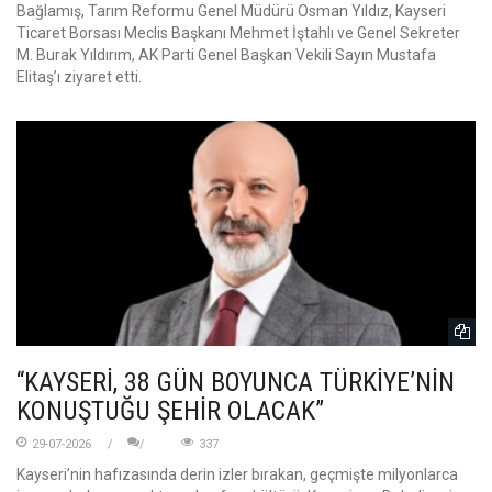
Bağlamış, Tarım Reformu Genel Müdürü Osman Yıldız, Kayseri
Ticaret Borsası Meclis Başkanı Mehmet İştahlı ve Genel Sekreter
M. Burak Yıldırım, AK Parti Genel Başkan Vekili Sayın Mustafa
Elitaş’ı ziyaret etti.
“KAYSERİ, 38 GÜN BOYUNCA TÜRKİYE’NİN
KONUŞTUĞU ŞEHİR OLACAK”
29-07-2026
337
Kayseri’nin hafızasında derin izler bırakan, geçmişte milyonlarca