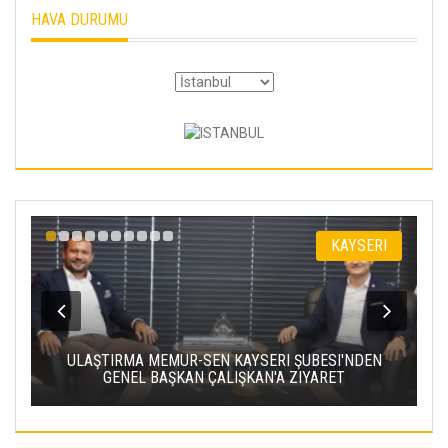
HAVA DURUMU
KAYSERI
SEN KAYSERI ŞUBESI'NDEN
KAYSERİ ŞEKER'DE OLAĞAN M
 ÇALIŞKAN'A ZIYARET
TOPLANTISI YAP