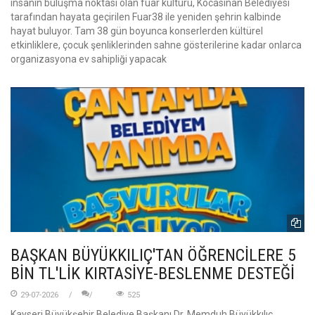
insanın buluşma noktası olan fuar kültürü, Kocasinan Belediyesi
tarafından hayata geçirilen Fuar38 ile yeniden şehrin kalbinde
hayat buluyor. Tam 38 gün boyunca konserlerden kültürel
etkinliklere, çocuk şenliklerinden sahne gösterilerine kadar onlarca
organizasyona ev sahipliği yapacak
BAŞKAN BÜYÜKKILIÇ'TAN ÖĞRENCİLERE 5
BİN TL'LİK KIRTASİYE-BESLENME DESTEĞİ
29-07-2026
525
Kayseri Büyükşehir Belediye Başkanı Dr. Memduh Büyükkılıç,