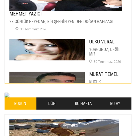
MEHMET YAZICI
38 GÜNLÜK HEYECAN, BİR ŞEHRİN YENİDEN DOĞAN HAFIZASI
30 Temmuz 2026
ÜLKÜ VURAL
YORGUNUZ, DEĞİL
Mİ?
30 Temmuz 2026
MURAT TEMEL
KÜÇÜK
MUTLULUKLAR
04 Eylul 2025
BUGÜN
DÜN
BU HAFTA
BU AY
İLHAN YILMAZ
SOFRADA AYRIMCILIK
VAR
26 Subat 2026