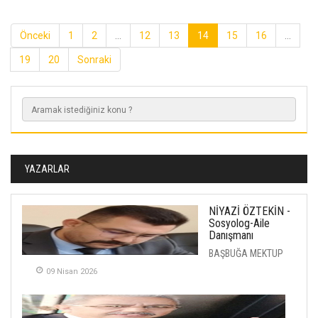
Önceki
1
2
...
12
13
14
15
16
...
19
20
Sonraki
YAZARLAR
NİYAZİ ÖZTEKİN -
Sosyolog-Aile
Danışmanı
BAŞBUĞA MEKTUP
09 Nisan 2026