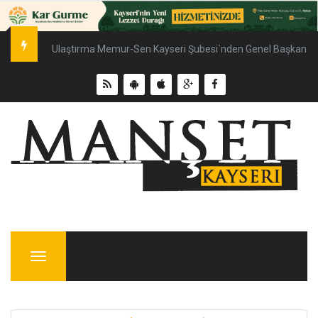
Ulaştırma Memur-Sen Kayseri Şubesi`nden Genel Başkan Çal
Menu