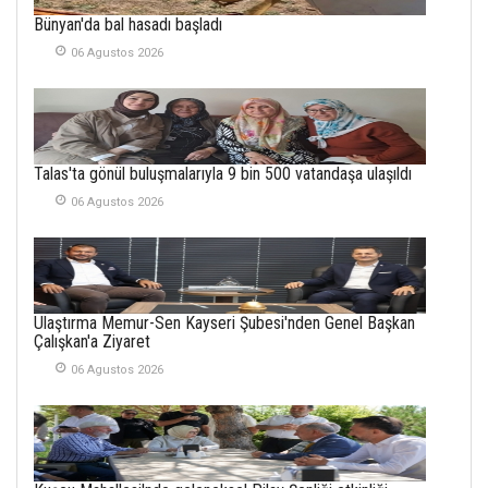
METİN ERTEM
Bünyan'da bal hasadı başladı
YENİ HİCRİ YIL VE
06 Agustos 2026
ÜLKEMİZDE
YAŞANANLAR!
21 Haziran 2026
SEMRA ŞAHİN
Talas'ta gönül buluşmalarıyla 9 bin 500 vatandaşa ulaşıldı
KENDİNE UYANMAK
30 Temmuz 2026
06 Agustos 2026
Merve Şimşek
İlgi Alanlarımız ve Biz
02 Ekim 2025
Ulaştırma Memur-Sen Kayseri Şubesi'nden Genel Başkan
Çalışkan'a Ziyaret
SABAHATTİN
SÜRMEN
06 Agustos 2026
Kayserispor,
Rizespor’la Nihayet 3
puana Ulaştı
01 Mayis 2026