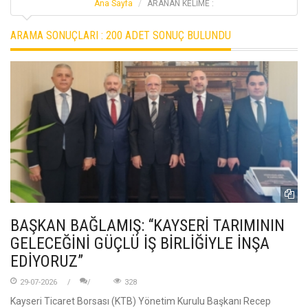
Ana Sayfa
ARANAN KELİME :
ARAMA SONUÇLARI :
200 ADET SONUÇ BULUNDU
BAŞKAN BAĞLAMIŞ: “KAYSERİ TARIMININ
GELECEĞİNİ GÜÇLÜ İŞ BİRLİĞİYLE İNŞA
EDİYORUZ”
29-07-2026
328
Kayseri Ticaret Borsası (KTB) Yönetim Kurulu Başkanı Recep