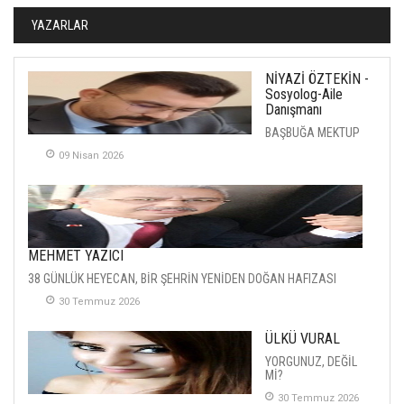
YAZARLAR
NİYAZİ ÖZTEKİN -
Sosyolog-Aile
Danışmanı
BAŞBUĞA MEKTUP
09 Nisan 2026
MEHMET YAZICI
38 GÜNLÜK HEYECAN, BİR ŞEHRİN YENİDEN DOĞAN HAFIZASI
30 Temmuz 2026
ÜLKÜ VURAL
YORGUNUZ, DEĞİL
Mİ?
30 Temmuz 2026