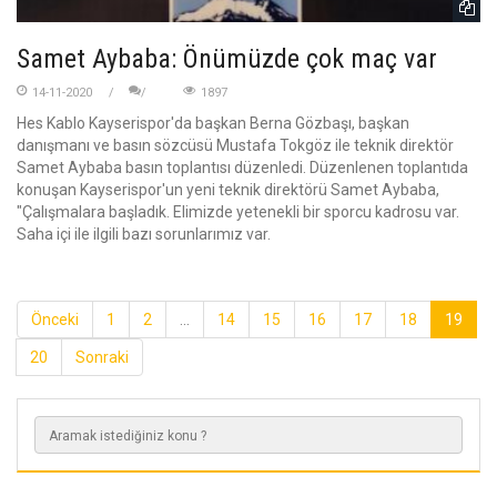
Samet Aybaba: Önümüzde çok maç var
14-11-2020
1897
Hes Kablo Kayserispor'da başkan Berna Gözbaşı, başkan
danışmanı ve basın sözcüsü Mustafa Tokgöz ile teknik direktör
Samet Aybaba basın toplantısı düzenledi. Düzenlenen toplantıda
konuşan Kayserispor'un yeni teknik direktörü Samet Aybaba,
"Çalışmalara başladık. Elimizde yetenekli bir sporcu kadrosu var.
Saha içi ile ilgili bazı sorunlarımız var.
Önceki
1
2
...
14
15
16
17
18
19
20
Sonraki