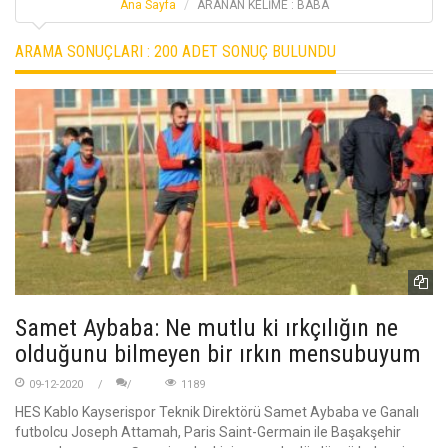
Ana Sayfa
ARANAN KELİME : BABA
ARAMA SONUÇLARI :
200 ADET SONUÇ BULUNDU
Samet Aybaba: Ne mutlu ki ırkçılığın ne
olduğunu bilmeyen bir ırkın mensubuyum
09-12-2020
1189
HES Kablo Kayserispor Teknik Direktörü Samet Aybaba ve Ganalı
futbolcu Joseph Attamah, Paris Saint-Germain ile Başakşehir