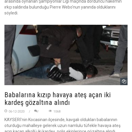
arasında oynanan Şampiyonlar Ligi maçında dördüncü hakemin
ırkçı saldırıda bulunduğu Pierre Webo'nun yanında olduklarını
söyledi.
Babalarına kızıp havaya ateş açan iki
kardeş gözaltına alındı
06-12-2020
1068
KAYSERİ'nin Kocasinan ilçesinde, kavgalı oldukları babalarının
oturduğu mahalleye gelerek uzun namlulu tüfekle havaya ateş
açıp kaçan alkollü iki kardeş, polis ekiplerince gözaltına alındı.