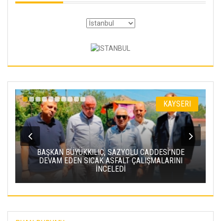
KAYSERI
AŞKAN BÜYÜKKILIÇ, SAZYOLU CADDESİ’NDE
DEVAM EDEN SICAK ASFALT ÇALIŞMALARINI
BAKAN U
İNCELEDİ
PROJESI