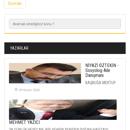
Sonraki
YAZARLAR
NİYAZİ ÖZTEKİN -
Sosyolog-Aile
Danışmanı
BAŞBUĞA MEKTUP
09 Nisan 2026
MEHMET YAZICI
38 GÜNLÜK HEYECAN, BİR ŞEHRİN YENİDEN DOĞAN HAFIZASI