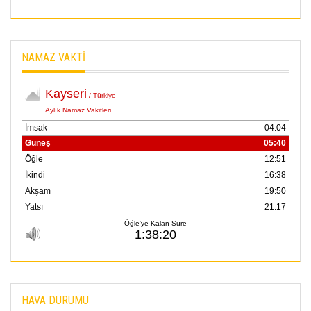
21 Haziran 2026
SEMRA ŞAHİN
NAMAZ VAKTİ
KENDİNE UYANMAK
30 Temmuz 2026
Merve Şimşek
İlgi Alanlarımız ve Biz
02 Ekim 2025
SABAHATTİN
SÜRMEN
Kayserispor,
Rizespor’la Nihayet 3
puana Ulaştı
01 Mayis 2026
HAVA DURUMU