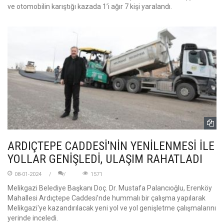
ve otomobilin karıştığı kazada 1’i ağır 7 kişi yaralandı.
ARDIÇTEPE CADDESİ'NİN YENİLENMESİ İLE
YOLLAR GENİŞLEDİ, ULAŞIM RAHATLADI
08-01-2024
1571
Melikgazi Belediye Başkanı Doç. Dr. Mustafa Palancıoğlu, Erenköy
Mahallesi Ardıçtepe Caddesi’nde hummalı bir çalışma yapılarak
Melikgazi'ye kazandırılacak yeni yol ve yol genişletme çalışmalarını
yerinde inceledi.