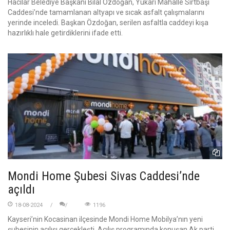
Hacılar Belediye Başkanı Bilal Özdoğan, Yukarı Mahalle Sırtbaşı
Caddesi’nde tamamlanan altyapı ve sıcak asfalt çalışmalarını
yerinde inceledi. Başkan Özdoğan, serilen asfaltla caddeyi kışa
hazırlıklı hale getirdiklerini ifade etti.
Mondi Home Şubesi Sivas Caddesi’nde
açıldı
18-08-2024
1196
Kayseri’nin Kocasinan ilçesinde Mondi Home Mobilya’nın yeni
şubesinin açılışı gerçekleşti. Açılış programında konuşan Ak parti