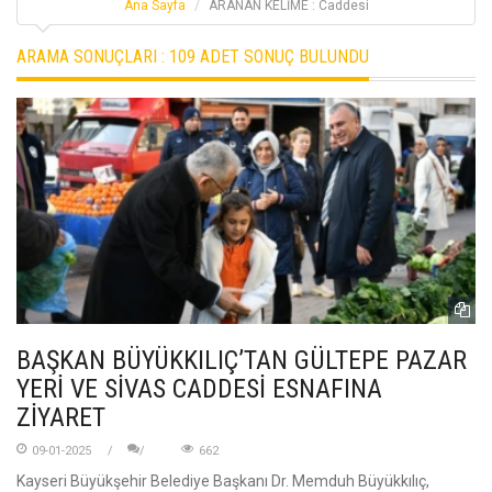
Ana Sayfa
ARANAN KELİME : Caddesi
ARAMA SONUÇLARI :
109 ADET SONUÇ BULUNDU
BAŞKAN BÜYÜKKILIÇ’TAN GÜLTEPE PAZAR
YERİ VE SİVAS CADDESİ ESNAFINA
ZİYARET
09-01-2025
662
Kayseri Büyükşehir Belediye Başkanı Dr. Memduh Büyükkılıç,