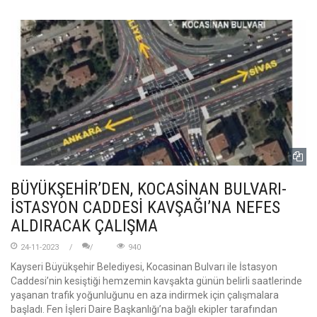
BÜYÜKŞEHİR’DEN, KOCASİNAN BULVARI-
İSTASYON CADDESİ KAVŞAĞI’NA NEFES
ALDIRACAK ÇALIŞMA
24-11-2023
940
Kayseri Büyükşehir Belediyesi, Kocasinan Bulvarı ile İstasyon
Caddesi’nin kesiştiği hemzemin kavşakta günün belirli saatlerinde
yaşanan trafik yoğunluğunu en aza indirmek için çalışmalara
başladı. Fen İşleri Daire Başkanlığı’na bağlı ekipler tarafından