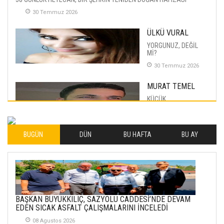
30 Temmuz 2026
ÜLKÜ VURAL
YORGUNUZ, DEĞİL
Mİ?
30 Temmuz 2026
MURAT TEMEL
KÜÇÜK
MUTLULUKLAR
04 Eylul 2025
BUGÜN
DÜN
BU HAFTA
BU AY
İLHAN YILMAZ
SOFRADA AYRIMCILIK
VAR
26 Subat 2026
METİN ERTEM
BAŞKAN BÜYÜKKILIÇ, SAZYOLU CADDESİ’NDE DEVAM
YENİ HİCRİ YIL VE
EDEN SICAK ASFALT ÇALIŞMALARINI İNCELEDİ
ÜLKEMİZDE
YAŞANANLAR!
08 Agustos 2026