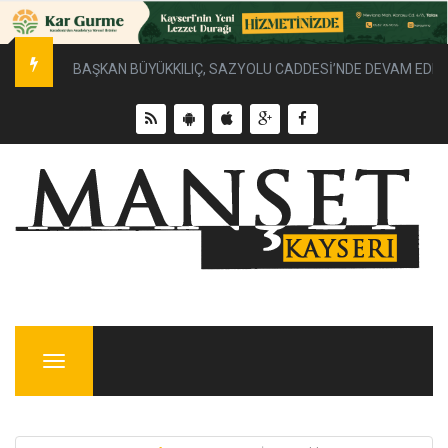
BAŞKAN BÜYÜKKILIÇ, SAZYOLU CADDESİ’NDE DEVAM EDEN 
Menu