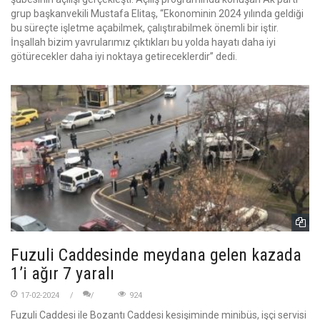
grup başkanvekili Mustafa Elitaş, “Ekonominin 2024 yılında geldiği
bu süreçte işletme açabilmek, çalıştırabilmek önemli bir iştir.
İnşallah bizim yavrularımız çıktıkları bu yolda hayatı daha iyi
götürecekler daha iyi noktaya getireceklerdir” dedi.
Fuzuli Caddesinde meydana gelen kazada
1’i ağır 7 yaralı
17-02-2024
924
Fuzuli Caddesi ile Bozantı Caddesi kesişiminde minibüs, işçi servisi