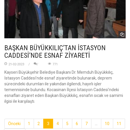
BAŞKAN BÜYÜKKILIÇ’TAN İSTASYON
CADDESİ’NDE ESNAF ZİYARETİ
21-02-2023
771
Kayseri Büyükşehir Belediye Başkanı Dr. Memduh Büyükkılıç,
İstasyon Caddesi’nde esnaf ziyaretinde bulunarak, deprem
sürecindeki durumları ile yakından ilgilendi, hayırlı işler
temennisinde bulundu. Kocasinan İlçesi İstasyon Caddesi’ndeki
esnafları ziyaret eden Başkan Büyükkılıç, esnafın sıcak ve samimi
ilgisi ile karşılaştı.
Önceki
1
2
3
4
5
6
7
...
10
11