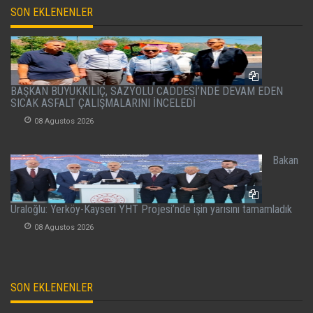
SON EKLENENLER
BAŞKAN BÜYÜKKILIÇ, SAZYOLU CADDESİ’NDE DEVAM EDEN
SICAK ASFALT ÇALIŞMALARINI İNCELEDİ
08 Agustos 2026
Bakan
Uraloğlu: Yerköy-Kayseri YHT Projesi’nde işin yarısını tamamladık
08 Agustos 2026
SON EKLENENLER