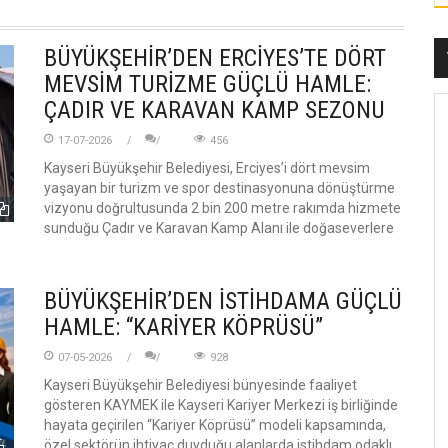
BÜYÜKŞEHİR’DEN ERCİYES’TE DÖRT
MEVSİM TURİZME GÜÇLÜ HAMLE:
ÇADIR VE KARAVAN KAMP SEZONU
17-07-2026
456
Kayseri Büyükşehir Belediyesi, Erciyes’i dört mevsim
yaşayan bir turizm ve spor destinasyonuna dönüştürme
vizyonu doğrultusunda 2 bin 200 metre rakımda hizmete
sunduğu Çadır ve Karavan Kamp Alanı ile doğaseverlere
BÜYÜKŞEHİR’DEN İSTİHDAMA GÜÇLÜ
HAMLE: “KARİYER KÖPRÜSÜ”
07-05-2026
928
Kayseri Büyükşehir Belediyesi bünyesinde faaliyet
gösteren KAYMEK ile Kayseri Kariyer Merkezi iş birliğinde
hayata geçirilen “Kariyer Köprüsü” modeli kapsamında,
özel sektörün ihtiyaç duyduğu alanlarda istihdam odaklı