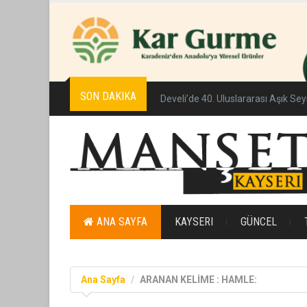
SON DAKIKA
Develi’de 40. Uluslararası Aşık Se
ANA SAYFA
KAYSERI
GÜNCEL
Ana Sayfa
ARANAN KELİME : HAMLE: