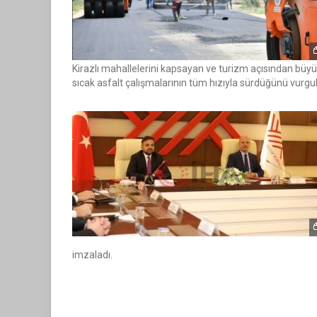
BÜYÜKŞEHİR’DEN SAZYOLU
35 MİLYON TL’LİK ASFAL
Kirazlı mahallelerini kapsayan ve turizm açısından büyü
sıcak asfalt çalışmalarının tüm hızıyla sürdüğünü vurgul
imzaladı.