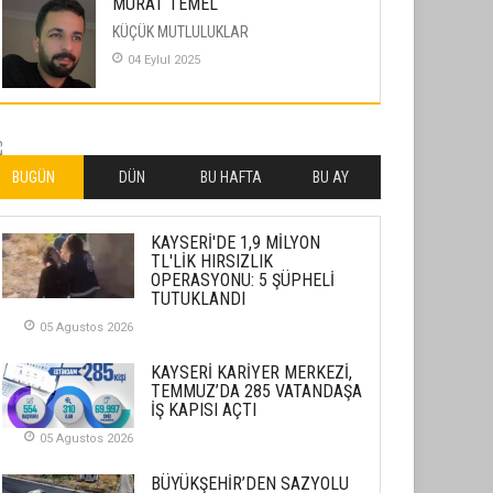
MURAT TEMEL
KÜÇÜK MUTLULUKLAR
04 Eylul 2025
İLHAN YILMAZ
SOFRADA AYRIMCILIK VAR
26 Subat 2026
BUGÜN
DÜN
BU HAFTA
BU AY
METİN ERTEM
KAYSERİ'DE 1,9 MİLYON
YENİ HİCRİ YIL VE ÜLKEMİZDE
TL'LİK HIRSIZLIK
YAŞANANLAR!
OPERASYONU: 5 ŞÜPHELİ
TUTUKLANDI
21 Haziran 2026
05 Agustos 2026
SEMRA ŞAHİN
KENDİNE UYANMAK
KAYSERİ KARİYER MERKEZİ,
TEMMUZ’DA 285 VATANDAŞA
30 Temmuz 2026
İŞ KAPISI AÇTI
05 Agustos 2026
Merve Şimşek
İlgi Alanlarımız ve Biz
BÜYÜKŞEHİR’DEN SAZYOLU