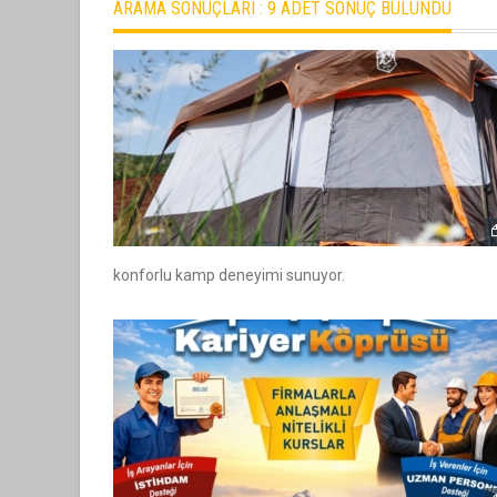
ARAMA SONUÇLARI :
9 ADET SONUÇ BULUNDU
konforlu kamp deneyimi sunuyor.