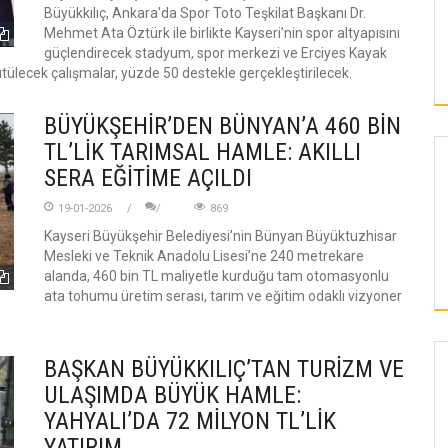
Büyükkılıç, Ankara'da Spor Toto Teşkilat Başkanı Dr.
Mehmet Ata Öztürk ile birlikte Kayseri’nin spor altyapısını
güçlendirecek stadyum, spor merkezi ve Erciyes Kayak
tülecek çalışmalar, yüzde 50 destekle gerçekleştirilecek.
BÜYÜKŞEHİR’DEN BÜNYAN’A 460 BİN
TL’LİK TARIMSAL HAMLE: AKILLI
SERA EĞİTİME AÇILDI
19-01-2026
869
Kayseri Büyükşehir Belediyesi’nin Bünyan Büyüktuzhisar
Mesleki ve Teknik Anadolu Lisesi’ne 240 metrekare
alanda, 460 bin TL maliyetle kurduğu tam otomasyonlu
ata tohumu üretim serası, tarım ve eğitim odaklı vizyoner
BAŞKAN BÜYÜKKILIÇ’TAN TURİZM VE
KAYSERI
KAYSERI
ULAŞIMDA BÜYÜK HAMLE:
YAHYALI’DA 72 MİLYON TL’LİK
YATIRIM