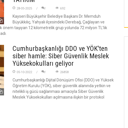
DEVELI’DE 40. ULUSLARARASI AŞIK
 CADDESİ’NDE
SEYRANI KÜLTÜR VE SANAT FESTIVALI
28-05-2025
692
T ÇALIŞMASI
DÜZENLENECEK
Kayseri Büyükşehir Belediye Başkanı Dr. Memduh
Büyükkılıç, Yahyalı ilçesindeki Derebağ, Çağlayan ve
k önem taşıyan 12 kilometrelik grup yolunda 72 milyon TL’lik
adı.
Cumhurbaşkanlığı DDO ve YÖK'ten
siber hamle: Siber Güvenlik Meslek
Yüksekokulları geliyor
05-10-2022
26858
Cumhurbaşkanlığı Dijital Dönüşüm Ofisi (DDO) ve Yüksek
Öğretim Kurulu (YÖK), siber güvenlik alanında yetkin ve
nitelikli iş gücü sağlanması amacıyla Siber Güvenlik
Meslek Yüksekokulları açılmasına ilişkin bir protokol