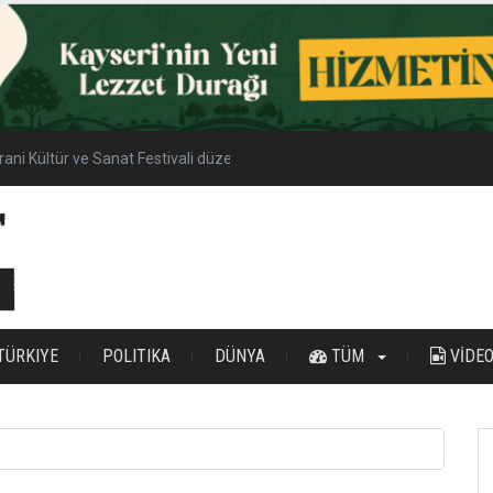
yrani Kültür ve Sanat Festivali düzenlenecek
TÜRKIYE
POLITIKA
DÜNYA
TÜM
VİDE