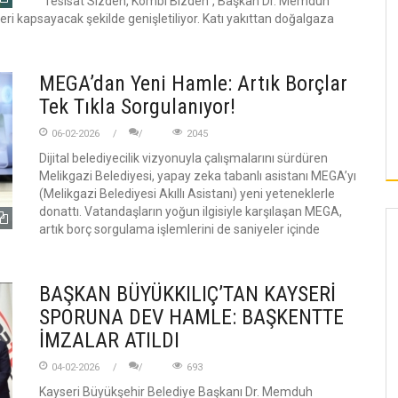
“Tesisat Sizden, Kombi Bizden”, Başkan Dr. Memduh
eleri kapsayacak şekilde genişletiliyor. Katı yakıttan doğalgaza
MEGA’dan Yeni Hamle: Artık Borçlar
Tek Tıkla Sorgulanıyor!
06-02-2026
2045
Dijital belediyecilik vizyonuyla çalışmalarını sürdüren
Melikgazi Belediyesi, yapay zeka tabanlı asistanı MEGA’yı
(Melikgazi Belediyesi Akıllı Asistanı) yeni yeteneklerle
donattı. Vatandaşların yoğun ilgisiyle karşılaşan MEGA,
artık borç sorgulama işlemlerini de saniyeler içinde
BAŞKAN BÜYÜKKILIÇ’TAN KAYSERİ
SPORUNA DEV HAMLE: BAŞKENTTE
İMZALAR ATILDI
04-02-2026
693
Kayseri Büyükşehir Belediye Başkanı Dr. Memduh