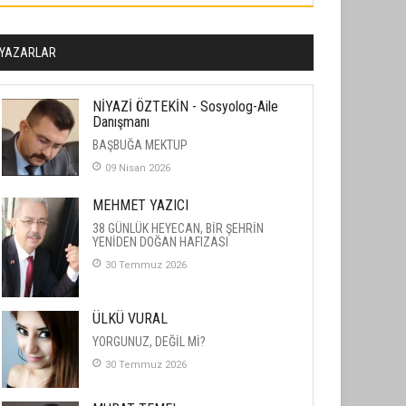
YAZARLAR
NİYAZİ ÖZTEKİN - Sosyolog-Aile
Danışmanı
BAŞBUĞA MEKTUP
09 Nisan 2026
MEHMET YAZICI
38 GÜNLÜK HEYECAN, BİR ŞEHRİN
YENİDEN DOĞAN HAFIZASI
30 Temmuz 2026
ÜLKÜ VURAL
YORGUNUZ, DEĞİL Mİ?
30 Temmuz 2026