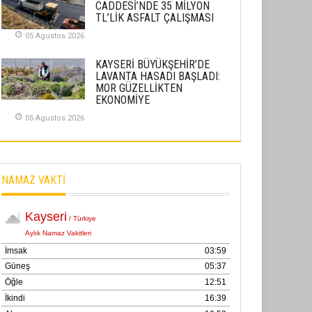
CADDESİ’NDE 35 MİLYON
02 Ekim 2025
TL’LİK ASFALT ÇALIŞMASI
05 Agustos 2026
SABAHATTİN SÜRMEN
Kayserispor, Rizespor’la Nihayet 3
KAYSERİ BÜYÜKŞEHİR’DE
puana Ulaştı
LAVANTA HASADI BAŞLADI:
MOR GÜZELLİKTEN
01 Mayis 2026
EKONOMİYE
05 Agustos 2026
NAMAZ VAKTİ