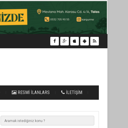
O
RESMİ İLANLARS
İLETİŞİM