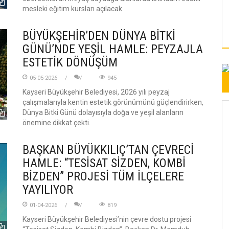
mesleki eğitim kursları açılacak.
BÜYÜKŞEHİR’DEN DÜNYA BİTKİ
GÜNÜ’NDE YEŞİL HAMLE: PEYZAJLA
ESTETİK DÖNÜŞÜM
05-05-2026
945
Kayseri Büyükşehir Belediyesi, 2026 yılı peyzaj
çalışmalarıyla kentin estetik görünümünü güçlendirirken,
Dünya Bitki Günü dolayısıyla doğa ve yeşil alanların
önemine dikkat çekti.
BAŞKAN BÜYÜKKILIÇ’TAN ÇEVRECİ
HAMLE: “TESİSAT SİZDEN, KOMBİ
BİZDEN” PROJESİ TÜM İLÇELERE
YAYILIYOR
01-04-2026
819
Kayseri Büyükşehir Belediyesi’nin çevre dostu projesi