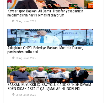
SEMRA ŞAHİN
KENDİNE UYANMAK
Kayserispor Başkanı Ali Çamlı: Transfer yasağımızın
30 Temmuz 2026
kaldırılmasının hayırlı olmasını diliyorum
08 Agustos 2026
Merve Şimşek
İlgi Alanlarımız ve Biz
02 Ekim 2025
SABAHATTİN
Akkışla’nın CHP’li Belediye Başkanı Mustafa Dursun,
SÜRMEN
partisinden istifa etti
Kayserispor,
Rizespor’la Nihayet 3
08 Agustos 2026
puana Ulaştı
01 Mayis 2026
BAŞKAN BÜYÜKKILIÇ, SAZYOLU CADDESİ’NDE DEVAM
EDEN SICAK ASFALT ÇALIŞMALARINI İNCELEDİ
08 Agustos 2026