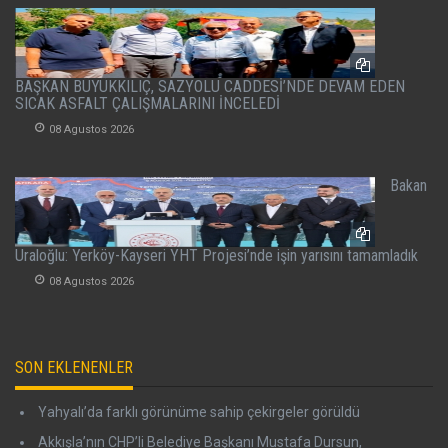
BAŞKAN BÜYÜKKILIÇ, SAZYOLU CADDESİ’NDE DEVAM EDEN
SICAK ASFALT ÇALIŞMALARINI İNCELEDİ
08 Agustos 2026
Bakan
Uraloğlu: Yerköy-Kayseri YHT Projesi’nde işin yarısını tamamladık
08 Agustos 2026
SON EKLENENLER
Yahyalı’da farklı görünüme sahip çekirgeler görüldü
Akkışla’nın CHP’li Belediye Başkanı Mustafa Dursun,