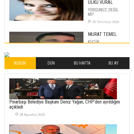
ÜLKÜ VURAL
YORGUNUZ, DEĞİL
Mİ?
30 Temmuz 2026
MURAT TEMEL
KÜÇÜK
MUTLULUKLAR
04 Eylul 2025
BUGÜN
DÜN
BU HAFTA
BU AY
İLHAN YILMAZ
SOFRADA AYRIMCILIK
VAR
26 Subat 2026
METİN ERTEM
Pınarbaşı Belediye Başkanı Deniz Yağan, CHP’den ayrıldığını
YENİ HİCRİ YIL VE
açıkladı
ÜLKEMİZDE
YAŞANANLAR!
08 Agustos 2026
21 Haziran 2026