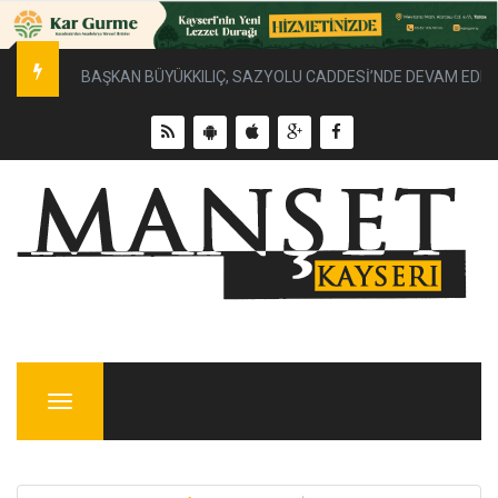
BAŞKAN BÜYÜKKILIÇ, SAZYOLU CADDESİ’NDE DEVAM EDEN 
Menu