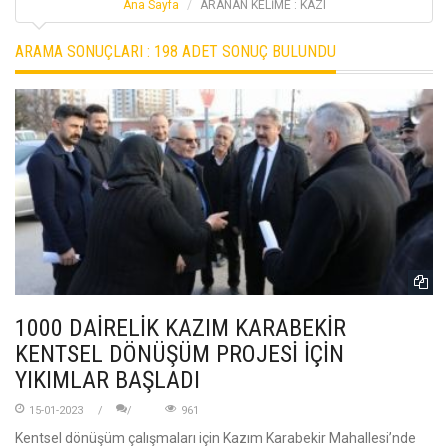
Ana Sayfa
ARANAN KELİME : KAZI
ARAMA SONUÇLARI :
198 ADET SONUÇ BULUNDU
1000 DAİRELİK KAZIM KARABEKİR
KENTSEL DÖNÜŞÜM PROJESİ İÇİN
YIKIMLAR BAŞLADI
15-01-2023
961
Kentsel dönüşüm çalışmaları için Kazım Karabekir Mahallesi’nde