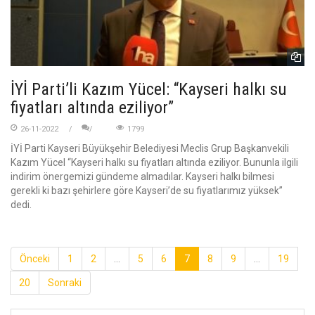
İYİ Parti’li Kazım Yücel: “Kayseri halkı su
fiyatları altında eziliyor”
26-11-2022
1799
İYİ Parti Kayseri Büyükşehir Belediyesi Meclis Grup Başkanvekili
Kazım Yücel “Kayseri halkı su fiyatları altında eziliyor. Bununla ilgili
indirim önergemizi gündeme almadılar. Kayseri halkı bilmesi
gerekli ki bazı şehirlere göre Kayseri’de su fiyatlarımız yüksek”
dedi.
Önceki
1
2
...
5
6
7
8
9
...
19
20
Sonraki