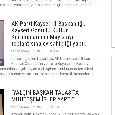
ile olanın, yapılan hayratın karşımıza çıkacağından eminiz”
AK Parti Kayseri İl Başkanlığı,
Kayseri Gönüllü Kültür
Kuruluşları’nın Mayıs ayı
toplantısına ev sahipliği yaptı.
03-05-2026
986
Gerçekleştirilen toplantıya, AK Parti Kayseri İl Başkanı
Hüseyin Okandan’ın yanı sıra Büyükşehir Belediye
nsupları ve çok sayıda sivil toplum kuruluşunun temsilcisi
a katkı sunan çalışmalar ele alınırken, karşılıklı istişarelerde
“YALÇIN BAŞKAN TALAS’TA
MUHTEŞEM İŞLER YAPTI”
27-04-2026
808
Kayseri Valisi Gökmen Çiçek’in, “Talas Belediye Başkanı