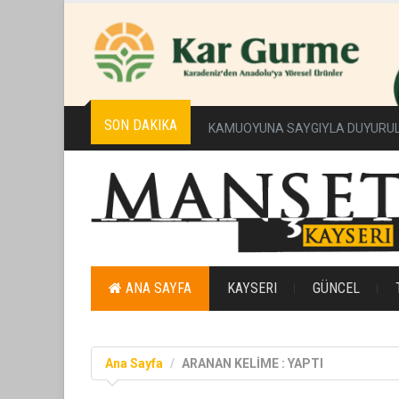
SON DAKIKA
Erciyes Üniversitesi’nde Sürdürüleb
ANA SAYFA
KAYSERI
GÜNCEL
Ana Sayfa
ARANAN KELİME : YAPTI