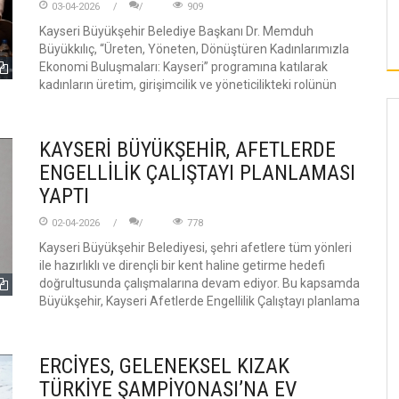
KAYSERI’DE UZMANINDAN SICAK HAVA
03-04-2026
909
UYARISI
Kayseri Büyükşehir Belediye Başkanı Dr. Memduh
Büyükkılıç, “Üreten, Yöneten, Dönüştüren Kadınlarımızla
Ekonomi Buluşmaları: Kayseri” programına katılarak
kadınların üretim, girişimcilik ve yöneticilikteki rolünün
KAYSERİ BÜYÜKŞEHİR, AFETLERDE
ENGELLİLİK ÇALIŞTAYI PLANLAMASI
YAPTI
02-04-2026
778
Kayseri Büyükşehir Belediyesi, şehri afetlere tüm yönleri
ile hazırlıklı ve dirençli bir kent haline getirme hedefi
doğrultusunda çalışmalarına devam ediyor. Bu kapsamda
Büyükşehir, Kayseri Afetlerde Engellilik Çalıştayı planlama
ERCİYES, GELENEKSEL KIZAK
TÜRKİYE ŞAMPİYONASI’NA EV