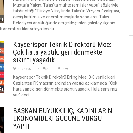
Mustafa Yalçın, Talas’ta muhteşem işler yaptı” sözleriyle
takdir ettiği “Türkiye Yüzyılında Talas’ın Vizyonu” çalıştayı,
geniş katılımla ve önemli mesajlarla sona erdi. Talas
Belediyesi öncülüğünde gerçekleştirilen çalıştay, ilçenin
 önemli çıktılar ortaya koydu.
Kayserispor Teknik Direktörü Moe:
Çok hata yaptık, geri dönmekte
sıkıntı yaşadık
21-04-2026
879
Kayserispor Teknik Direktörü Erling Moe, 3-0 yenildikleri
Gaziantep FK maçının ardından yaptığı açıklamada, “Çok
hata yaptık, geri dönmekte sıkıntı yaşadık. Hala şansımız
var” dedi.
BAŞKAN BÜYÜKKILIÇ, KADINLARIN
KAYSERI
EKONOMİDEKİ GÜCÜNE VURGU
YAPTI