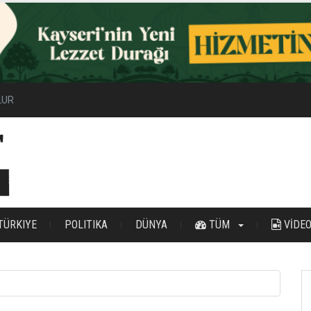
ilir Enerji Hamlesi
TÜRKIYE
POLITIKA
DÜNYA
TÜM
VİDE