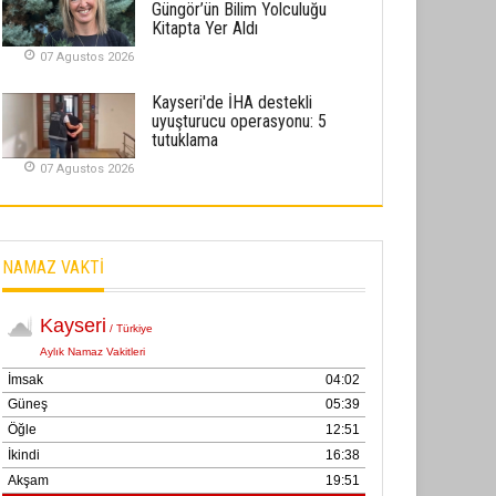
Güngör’ün Bilim Yolculuğu
02 Ekim 2025
Kitapta Yer Aldı
07 Agustos 2026
SABAHATTİN SÜRMEN
Kayserispor, Rizespor’la Nihayet 3
Kayseri'de İHA destekli
puana Ulaştı
uyuşturucu operasyonu: 5
tutuklama
01 Mayis 2026
07 Agustos 2026
NAMAZ VAKTİ