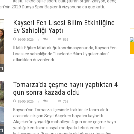
kesti. Teknoloji ile sporu buluşturan organizasyon, genç
ri’nin 2029 Dünya Spor Başkenti vizyonuna da güç kattı.
Kayseri Fen Lisesi Bilim Etkinliğine
Ev Sahipliği Yaptı
16-05-2026
868
İl Milli Eğitim Müdürlüğü koordinasyonunda, Kayseri Fen
Lisesi ev sahipliğinde “Liselerde Bilim Uygulamaları”
etkinlikleri düzenlendi.
Tomarza’da çeşme hayrı yaptıktan 4
gün sonra kazada öldü
15-05-2026
769
Kayseri’nin Tomarza ilçesinde traktör ile tarım aleti
arasında sıkışan Seyit Akçeken hayatını kaybetti.
Akçeken’in yaşadığı mahalleye 4 gün önce çeşme hayrı
yaptığı, kendisine sosyal medyada tebrik eden bir
kullanıcıya ise, “Bugün üzerinde olduğumuz toprağın