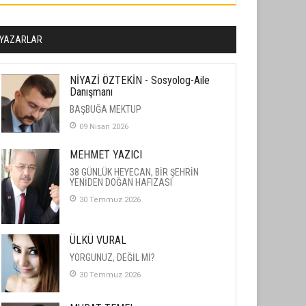
YAZARLAR
NİYAZİ ÖZTEKİN - Sosyolog-Aile
Danışmanı
BAŞBUĞA MEKTUP
09 Nisan 2026
MEHMET YAZICI
38 GÜNLÜK HEYECAN, BİR ŞEHRİN
YENİDEN DOĞAN HAFIZASI
30 Temmuz 2026
ÜLKÜ VURAL
YORGUNUZ, DEĞİL Mİ?
30 Temmuz 2026