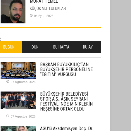
MURAT TEMEL
KÜÇÜK MUTLULUKLAR
04 Eylul 2025
İLHAN YILMAZ
SOFRADA AYRIMCILIK VAR
26 Subat 2026
BUGÜN
DÜN
BU HAFTA
BU AY
METİN ERTEM
BAŞKAN BÜYÜKKILIÇ'TAN
YENİ HİCRİ YIL VE ÜLKEMİZDE
BÜYÜKŞEHİR PERSONELİNE
YAŞANANLAR!
“EĞİTİM” VURGUSU
21 Haziran 2026
07 Agustos 2026
SEMRA ŞAHİN
BÜYÜKŞEHİR BELEDİYESİ
KENDİNE UYANMAK
SPOR A.Ş., ÂŞIK SEYRANİ
FESTİVALİ'NDE MİNİKLERİN
30 Temmuz 2026
NEŞESİNE ORTAK OLDU
07 Agustos 2026
Merve Şimşek
İlgi Alanlarımız ve Biz
AGÜ'lü Akademisyen Doç. Dr.