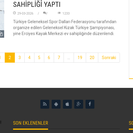
SAHİPLİĞİ YAPTI
29-03-2026
1233
Türkiye Geleneksel Spor Dalları Federasyonu tarafından
organize edilen Geleneksel Kızak Türkiye Şampiyonası,
yine Erciyes Kayak Merkezi ev sahipliğinde düzenlendi.
1
2
3
4
5
6
7
...
19
20
Sonraki
SON EKLENENLER
S