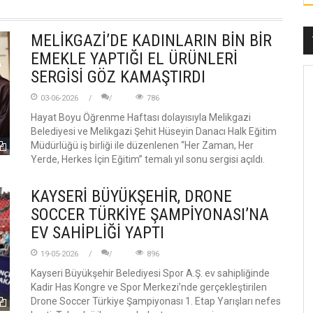
MELİKGAZİ’DE KADINLARIN BİN BİR
EMEKLE YAPTIĞI EL ÜRÜNLERİ
SERGİSİ GÖZ KAMAŞTIRDI
03-06-2026
786
Hayat Boyu Öğrenme Haftası dolayısıyla Melikgazi
Belediyesi ve Melikgazi Şehit Hüseyin Danacı Halk Eğitim
Müdürlüğü iş birliği ile düzenlenen “Her Zaman, Her
Yerde, Herkes İçin Eğitim” temalı yıl sonu sergisi açıldı.
KAYSERİ BÜYÜKŞEHİR, DRONE
SOCCER TÜRKİYE ŞAMPİYONASI’NA
EV SAHİPLİĞİ YAPTI
19-05-2026
896
Kayseri Büyükşehir Belediyesi Spor A.Ş. ev sahipliğinde
Kadir Has Kongre ve Spor Merkezi’nde gerçekleştirilen
Drone Soccer Türkiye Şampiyonası 1. Etap Yarışları nefes