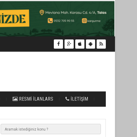
O
RESMİ İLANLARS
İLETİŞİM