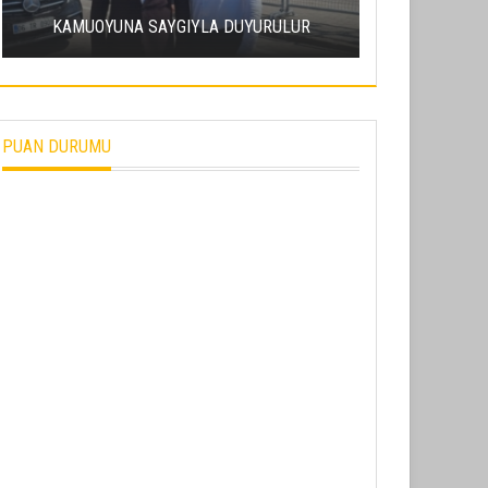
ERCIY
KAMUOYUNA SAYGIYLA DUYURULUR
SÜRDÜRÜL
PUAN DURUMU