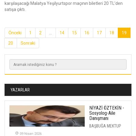
karşılaşacağı Malatya Yeşilyurtspor maçının biletleri 20 TL’den
satışa çıktı.
Önceki
1
2
...
14
15
16
17
18
19
20
Sonraki
YAZARLAR
NİYAZİ ÖZTEKİN -
Sosyolog-Aile
Danışmanı
BAŞBUĞA MEKTUP
09 Nisan 2026