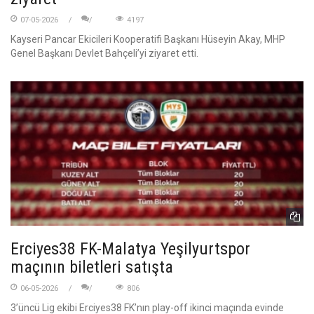
07-05-2026
4197
Kayseri Pancar Ekicileri Kooperatifi Başkanı Hüseyin Akay, MHP
Genel Başkanı Devlet Bahçeli’yi ziyaret etti.
Erciyes38 FK-Malatya Yeşilyurtspor
maçının biletleri satışta
06-05-2026
806
3’üncü Lig ekibi Erciyes38 FK’nın play-off ikinci maçında evinde