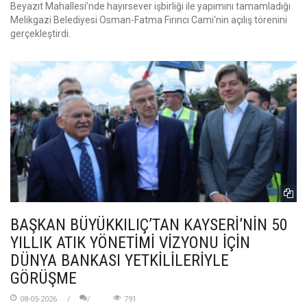
Beyazıt Mahallesi’nde hayırsever işbirliği ile yapımını tamamladığı
Melikgazi Belediyesi Osman-Fatma Fırıncı Cami'nin açılış törenini
gerçekleştirdi.
BAŞKAN BÜYÜKKILIÇ’TAN KAYSERİ’NİN 50
YILLIK ATIK YÖNETİMİ VİZYONU İÇİN
DÜNYA BANKASI YETKİLİLERİYLE
GÖRÜŞME
08-05-2026
791