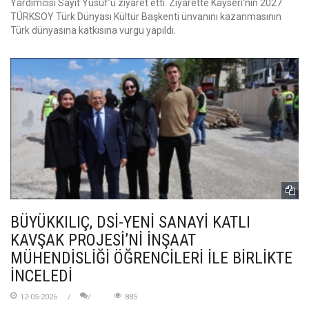
Yardımcısı Sayit Yusuf’u ziyaret etti. Ziyarette Kayseri’nin 2027
TÜRKSOY Türk Dünyası Kültür Başkenti ünvanını kazanmasının
Türk dünyasına katkısına vurgu yapıldı.
BÜYÜKKILIÇ, DSİ-YENİ SANAYİ KATLI
KAVŞAK PROJESİ’Nİ İNŞAAT
MÜHENDİSLİĞİ ÖĞRENCİLERİ İLE BİRLİKTE
İNCELEDİ
12-05-2026
885