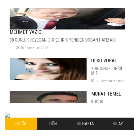
MEHMET YAZICI
38 GÜNLÜK HEYECAN, BİR ŞEHRİN YENİDEN DOĞAN HAFIZASI
30 Temmuz 2026
ÜLKÜ VURAL
YORGUNUZ, DEĞİL
Mİ?
30 Temmuz 2026
MURAT TEMEL
KÜÇÜK
MUTLULUKLAR
04 Eylul 2025
BUGÜN
DÜN
BU HAFTA
BU AY
İLHAN YILMAZ
SOFRADA AYRIMCILIK