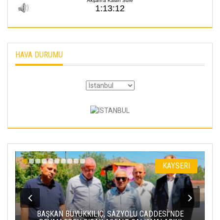
HAVA DURUMU
YSERI
KAYSERI
NDE