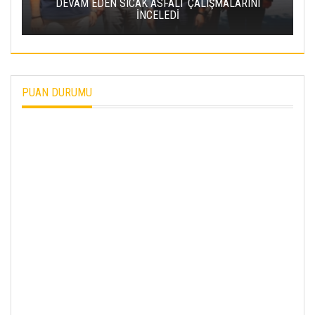
INI
BAKAN URALOĞLU: YERKÖY-KAYSERI YHT
PROJESI’NDE IŞIN YARISINI TAMAMLADIK
PUAN DURUMU