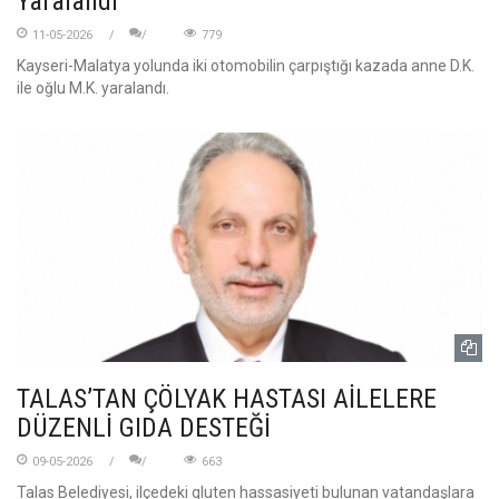
Yaralandı
11-05-2026
779
Kayseri-Malatya yolunda iki otomobilin çarpıştığı kazada anne D.K.
ile oğlu M.K. yaralandı.
TALAS’TAN ÇÖLYAK HASTASI AİLELERE
DÜZENLİ GIDA DESTEĞİ
09-05-2026
663
Talas Belediyesi, ilçedeki gluten hassasiyeti bulunan vatandaşlara