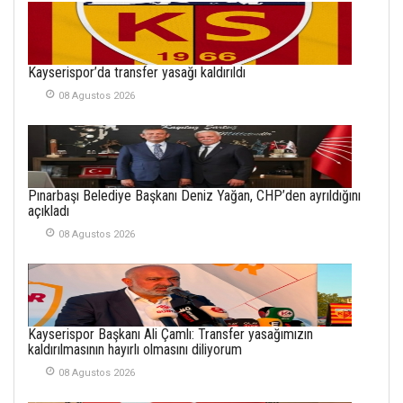
VAR
26 Subat 2026
METİN ERTEM
Kayserispor’da transfer yasağı kaldırıldı
YENİ HİCRİ YIL VE
08 Agustos 2026
ÜLKEMİZDE
YAŞANANLAR!
21 Haziran 2026
SEMRA ŞAHİN
Pınarbaşı Belediye Başkanı Deniz Yağan, CHP’den ayrıldığını
KENDİNE UYANMAK
açıkladı
30 Temmuz 2026
08 Agustos 2026
Merve Şimşek
İlgi Alanlarımız ve Biz
02 Ekim 2025
Kayserispor Başkanı Ali Çamlı: Transfer yasağımızın
SABAHATTİN
kaldırılmasının hayırlı olmasını diliyorum
SÜRMEN
08 Agustos 2026
Kayserispor,
Rizespor’la Nihayet 3
puana Ulaştı