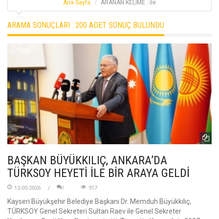
Ana Sayfa
ARANAN KELİME : ile
ARAMA SONUÇLARI :
200 ADET SONUÇ BULUNDU
BAŞKAN BÜYÜKKILIÇ, ANKARA’DA
TÜRKSOY HEYETİ İLE BİR ARAYA GELDİ
12-05-2026
917
Kayseri Büyükşehir Belediye Başkanı Dr. Memduh Büyükkılıç,
TÜRKSOY Genel Sekreteri Sultan Raev ile Genel Sekreter