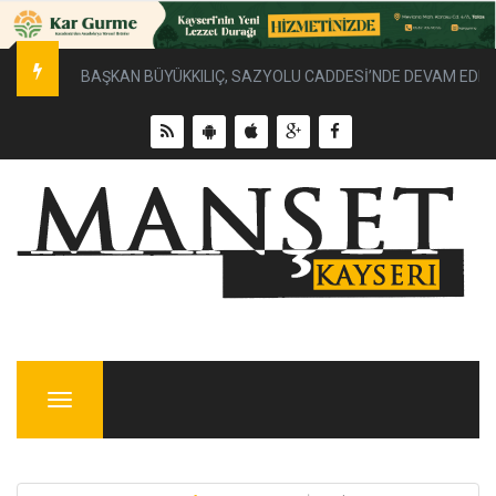
BAŞKAN BÜYÜKKILIÇ, SAZYOLU CADDESİ’NDE DEVAM EDEN 
Menu