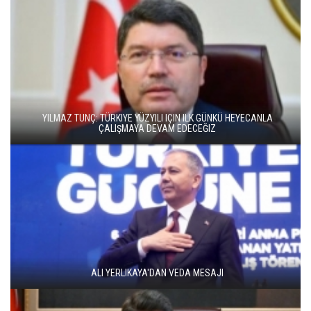
YILMAZ TUNÇ: TÜRKIYE YÜZYILI IÇIN ILK GÜNKÜ HEYECANLA
ÇALIŞMAYA DEVAM EDECEĞIZ
ALI YERLIKAYA'DAN VEDA MESAJI