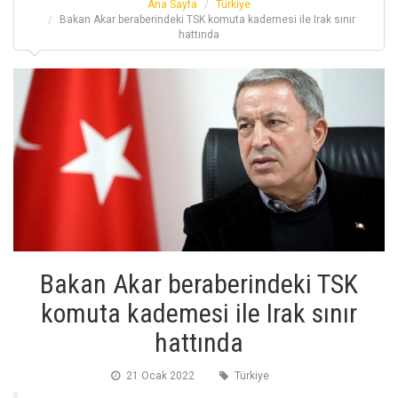
Ana Sayfa
Türkiye
Bakan Akar beraberindeki TSK komuta kademesi ile Irak sınır
hattında
Bakan Akar beraberindeki TSK
komuta kademesi ile Irak sınır
hattında
21 Ocak 2022
Türkiye