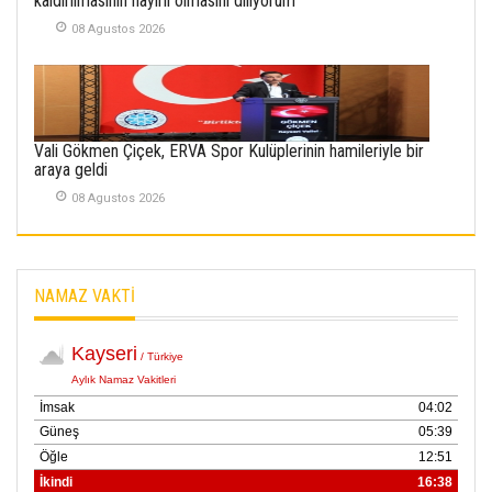
kaldırılmasının hayırlı olmasını diliyorum
SÜRMEN
08 Agustos 2026
Kayserispor,
Rizespor’la Nihayet 3
puana Ulaştı
01 Mayis 2026
Vali Gökmen Çiçek, ERVA Spor Kulüplerinin hamileriyle bir
araya geldi
08 Agustos 2026
NAMAZ VAKTİ