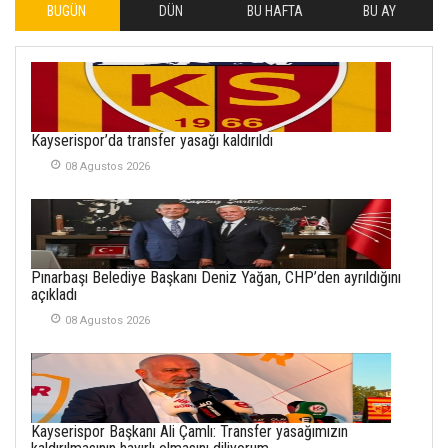
BUGÜN
DÜN
BU HAFTA
BU AY
İLHAN YILMAZ
SOFRADA AYRIMCILIK
VAR
26 Subat 2026
METİN ERTEM
Kayserispor’da transfer yasağı kaldırıldı
YENİ HİCRİ YIL VE
08 Agustos 2026
ÜLKEMİZDE
YAŞANANLAR!
21 Haziran 2026
SEMRA ŞAHİN
Pınarbaşı Belediye Başkanı Deniz Yağan, CHP’den ayrıldığını
KENDİNE UYANMAK
açıkladı
30 Temmuz 2026
08 Agustos 2026
Merve Şimşek
İlgi Alanlarımız ve Biz
02 Ekim 2025
Kayserispor Başkanı Ali Çamlı: Transfer yasağımızın
SABAHATTİN