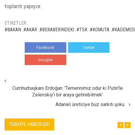
toplantı yapıyor.
ETIKETLER :
#BAKAN
#AKAR
#BERABERINDEKI
#TSK
#KOMUTA
#KADEMES
,
,
,
,
,
Facebook
Twitter
Google+
WhatsApp
Cumhurbaşkanı Erdoğan: 'Temennimiz odur ki Putin'le
Zelenskiy'i bir araya getirebilmek'
Adanalı üreticiye buz sarkıtı şoku
TÜRKIYE HABERLERI