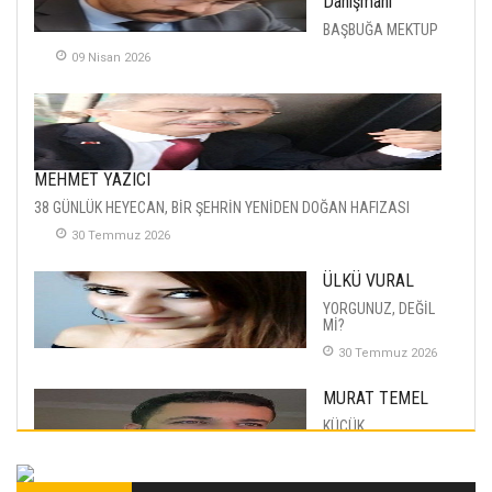
Danışmanı
BAŞBUĞA MEKTUP
09 Nisan 2026
MEHMET YAZICI
38 GÜNLÜK HEYECAN, BİR ŞEHRİN YENİDEN DOĞAN HAFIZASI
30 Temmuz 2026
ÜLKÜ VURAL
YORGUNUZ, DEĞİL
Mİ?
30 Temmuz 2026
MURAT TEMEL
KÜÇÜK
MUTLULUKLAR
04 Eylul 2025