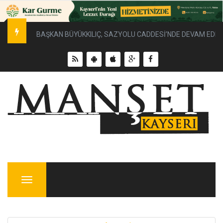
BAŞKAN BÜYÜKKILIÇ, SAZYOLU CADDESİ’NDE DEVAM EDEN 
Menu