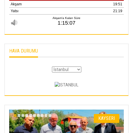
HAVA DURUMU
I
KAYSERI