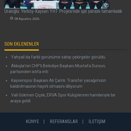
Uraloğlu: Yerköy-Kayseri YHT Projesi’nde işin yarısını tamamladık
08 Agustos 2026
SON EKLENENLER
Yahyalı’da farklı görünüme sahip çekirgeler görüldü
Akkışla’nın CHP’li Belediye Başkanı Mustafa Dursun,
partisinden istifa etti
Kayserispor Başkanı Ali Çamlı: Transfer yasağımızın
kaldırılmasının hayırlı olmasını diliyorum
Vali Gökmen Çiçek, ERVA Spor Kulüplerinin hamileriyle bir
araya geldi
KÜNYE
REFERANSLAR
İLETİŞİM