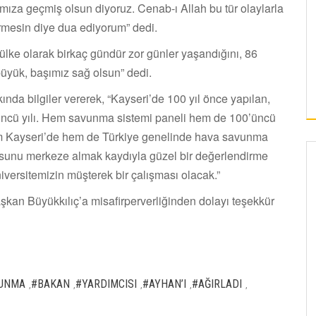
rımıza geçmiş olsun diyoruz. Cenab-ı Allah bu tür olaylarla
vermesin diye dua ediyorum” dedi.
lke olarak birkaç gündür zor günler yaşandığını, 86
büyük, başımız sağ olsun” dedi.
da bilgiler vererek, “Kayseri’de 100 yıl önce yapılan,
’üncü yılı. Hem savunma sistemi paneli hem de 100’üncü
 Hem Kayseri’de hem de Türkiye genelinde hava savunma
onusunu merkeze almak kaydıyla güzel bir değerlendirme
niversitemizin müşterek bir çalışması olacak.”
kan Büyükkılıç’a misafirperverliğinden dolayı teşekkür
UNMA
#BAKAN
#YARDIMCISI
#AYHAN’I
#AĞIRLADI
,
,
,
,
,