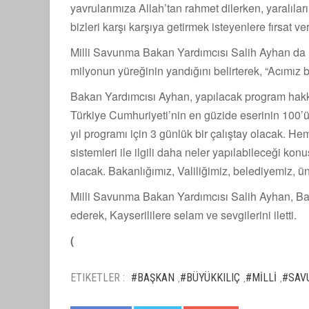
yavrularımıza Allah’tan rahmet dilerken, yaralıla
bizleri karşı karşıya getirmek isteyenlere fırsat 
Milli Savunma Bakan Yardımcısı Salih Ayhan da ü
milyonun yüreğinin yandığını belirterek, “Acımız 
Bakan Yardımcısı Ayhan, yapılacak program hakkın
Türkiye Cumhuriyeti’nin en güzide eserinin 100
yıl programı için 3 günlük bir çalıştay olacak.
sistemleri ile ilgili daha neler yapılabileceği k
olacak. Bakanlığımız, Valiliğimiz, belediyemiz, ü
Milli Savunma Bakan Yardımcısı Salih Ayhan, Baş
ederek, Kayserililere selam ve sevgilerini iletti.
(
ETIKETLER :
#BAŞKAN
#BÜYÜKKILIÇ
#MİLLİ
#SAV
,
,
,