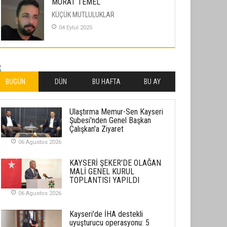
MURAT TEMEL
KÜÇÜK MUTLULUKLAR
04 Eylul 2025
İLHAN YILMAZ
SOFRADA AYRIMCILIK VAR
26 Subat 2026
BUGÜN
DÜN
BU HAFTA
BU AY
METİN ERTEM
Ulaştırma Memur-Sen Kayseri
YENİ HİCRİ YIL VE ÜLKEMİZDE
Şubesi'nden Genel Başkan
YAŞANANLAR!
Çalışkan'a Ziyaret
21 Haziran 2026
06 Agustos 2026
SEMRA ŞAHİN
KAYSERİ ŞEKER'DE OLAĞAN
KENDİNE UYANMAK
MALİ GENEL KURUL
TOPLANTISI YAPILDI
30 Temmuz 2026
06 Agustos 2026
Merve Şimşek
Kayseri'de İHA destekli
İlgi Alanlarımız ve Biz
uyuşturucu operasyonu: 5