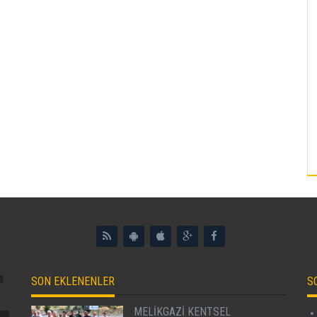
SON EKLENENLER
S
MELİKGAZİ KENTSEL