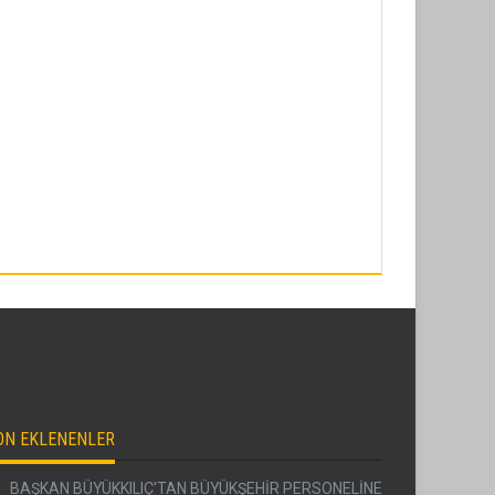
ON EKLENENLER
BAŞKAN BÜYÜKKILIÇ'TAN BÜYÜKŞEHİR PERSONELİNE