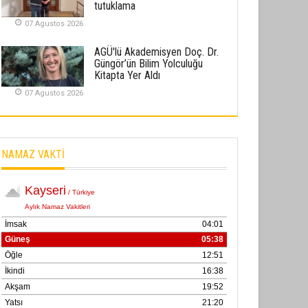
tutuklama
02 Ekim 2025
07 Agustos 2026
SABAHATTİN SÜRMEN
AGÜ'lü Akademisyen Doç. Dr.
Kayserispor, Rizespor’la Nihayet 3
Güngör’ün Bilim Yolculuğu
puana Ulaştı
Kitapta Yer Aldı
01 Mayis 2026
07 Agustos 2026
NAMAZ VAKTİ