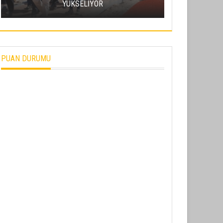
YÜKSELİYOR
TURİZMİN YE
PUAN DURUMU