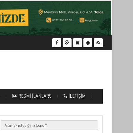
O
RESMİ İLANLARS
İLETİŞİM