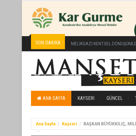
SON DAKIKA
MELİKGAZİ KENTSEL DÖNÜŞÜMLE
ANA SAYFA
KAYSERI
GÜNCEL
Ana Sayfa
Kayseri
BAŞKAN BÜYÜKKILIÇ, MİL