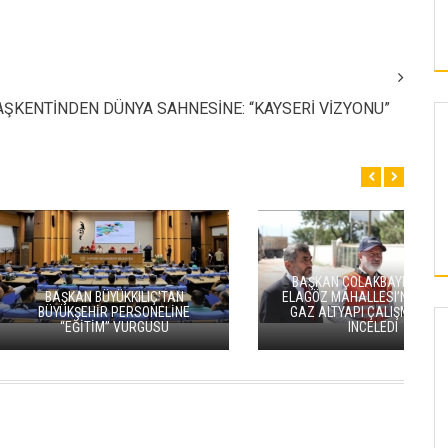
BAŞKENTİNDEN DÜNYA SAHNESİNE: “KAYSERİ VİZYONU”
AYSERI GENÇLERE HEM
R ÜNIVERSITE HAYATI
ARLAK BIR GELECEK
KAYSERI’DE UZMANINDAN SICAK
SUNUYOR.”
HAVA UYARISI
KAYSERI
BAŞKAN BÜYÜKKILIÇ’TAN ULAŞIMDA DEV