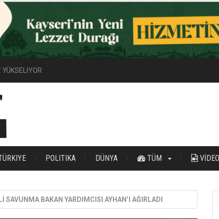
 YÜKSELİYOR
TÜRKIYE
POLITIKA
DÜNYA
TÜM
VİDE
Lİ SAVUNMA BAKAN YARDIMCISI AYHAN’I AĞIRLADI