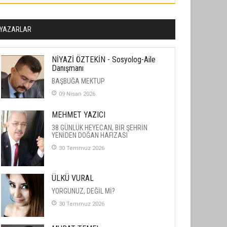
YAZARLAR
NİYAZİ ÖZTEKİN - Sosyolog-Aile
Danışmanı
BAŞBUĞA MEKTUP
09 Nisan 2026
MEHMET YAZICI
38 GÜNLÜK HEYECAN, BİR ŞEHRİN
YENİDEN DOĞAN HAFIZASI
30 Temmuz 2026
ÜLKÜ VURAL
YORGUNUZ, DEĞİL Mİ?
30 Temmuz 2026