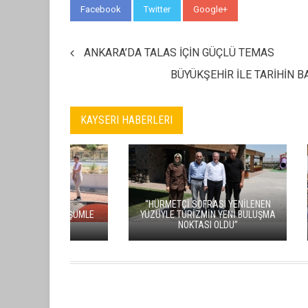
Facebook
Twitter
Google+
WhatsApp
ANKARA’DA TALAS İÇİN GÜÇLÜ TEMAS
BÜYÜKŞEHİR İLE TARİHİN 
KAYSERI HABERLERI
BAŞKAN ÇOLAKBAYRAKDAR,
CINGI: “K
ELAGÖZ MAHALLESI’NDE DOĞAL
HARIKA BI
GAZ ALTYAPI ÇALIŞMALARINI
HEM DE P
INCELEDI