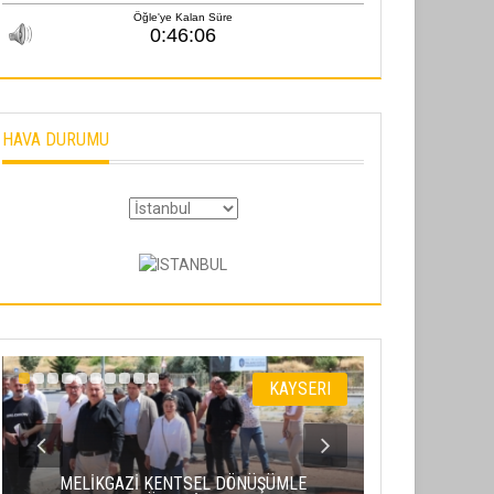
HAVA DURUMU
KAYSERI
MELİKGAZİ KENTSEL DÖNÜŞÜMLE
“HÜRMETÇİ S