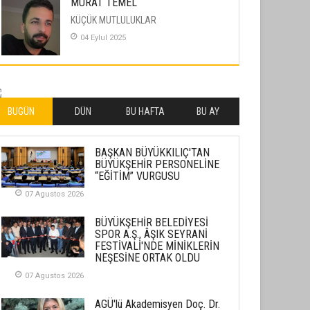
MURAT TEMEL
KÜÇÜK MUTLULUKLAR
04 Eylul 2025
İLHAN YILMAZ
SOFRADA AYRIMCILIK VAR
26 Subat 2026
BUGÜN
DÜN
BU HAFTA
BU AY
METİN ERTEM
BAŞKAN BÜYÜKKILIÇ'TAN
YENİ HİCRİ YIL VE ÜLKEMİZDE
BÜYÜKŞEHİR PERSONELİNE
YAŞANANLAR!
“EĞİTİM” VURGUSU
21 Haziran 2026
07 Agustos 2026
SEMRA ŞAHİN
BÜYÜKŞEHİR BELEDİYESİ
KENDİNE UYANMAK
SPOR A.Ş., ÂŞIK SEYRANİ
FESTİVALİ'NDE MİNİKLERİN
30 Temmuz 2026
NEŞESİNE ORTAK OLDU
07 Agustos 2026
Merve Şimşek
İlgi Alanlarımız ve Biz
AGÜ'lü Akademisyen Doç. Dr.