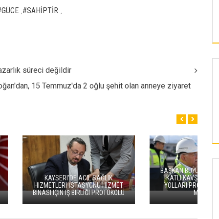
#GÜCE
#SAHİPTİR
,
,
zarlık süreci değildir
ğan'dan, 15 Temmuz'da 2 oğlu şehit olan anneye ziyaret
BAŞKAN BÜYÜKKILIÇ’TAN KARTAL
I’DE ACIL SAĞLIK
KATLI KAVŞAĞI VE BAĞLANTI
KAYSERI
I İSTASYONU HIZMET
YOLLARI PROJESİ’NDE PAZAR
 IŞ BIRLIĞI PROTOKOLÜ
MESAİSİ