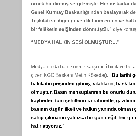
örnek bir direniş sergilemiştir. Her ne kadar da
Genel Kurmay Başkanlığı’ndan başlayarak de
Teşkilatı ve diğer güvenlik birimlerinin ve h
bir felâketin eşiğinden dönmüştür.”
diye konuş
“MEDYA HALKIN SESİ OLMUŞTUR…”
Medyanın da hain sürece karşı millî birlik ve bera
çizen KGC Başkanı Metin Kösedağ,
“Bu tarihi 
hakikatin peşinden gitmiş; silahların, baskıları
olmuştur. Basın mensuplarının bu onurlu duru
kaybeden tüm şehitlerimizi rahmetle, gaziler
basının özgür, ilkeli ve halkın yanında olması 
sahip çıkmanın yalnızca bir gün değil, her gü
hatırlatıyoruz.”