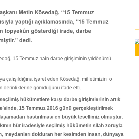
 Başkanı Metin Kösedağ, “15 Temmuz
yısıyla yaptığı açıklamasında, "15 Temmuz
in topyekûn gösterdiği irade, darbe
miştir." dedi.
edağ, 15 Temmuz hain darbe girişiminin yıldönümü
aya çalışıldığına işaret eden Kösedağ, milletimizin o
in derinliklerine gömdüğünü ifade etti.
seçilmiş hükümetlere karşı darbe girişimlerinin artık
kiye’sinde, 15 Temmuz 2016 günü gerçekleştirilmek
ulaşamadan bastırılması en büyük tesellimiz olmuştur.
ının hür iradesiyle seçilmiş hükümetin silah zoruyla
len, meydanları dolduran her kesimden insan, dünyaya