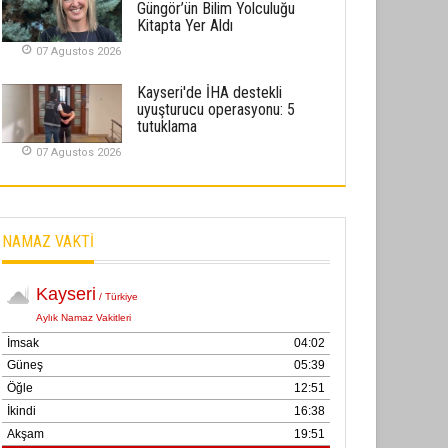
Güngör’ün Bilim Yolculuğu
02 Ekim 2025
Kitapta Yer Aldı
07 Agustos 2026
SABAHATTİN SÜRMEN
Kayserispor, Rizespor’la Nihayet 3
Kayseri'de İHA destekli
puana Ulaştı
uyuşturucu operasyonu: 5
tutuklama
01 Mayis 2026
07 Agustos 2026
NAMAZ VAKTİ