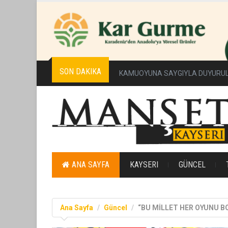
SON DAKIKA
Erciyes Üniversitesi’nde Sürdürüleb
ANA SAYFA
KAYSERI
GÜNCEL
Ana Sayfa
Güncel
“BU MİLLET HER OYUNU B