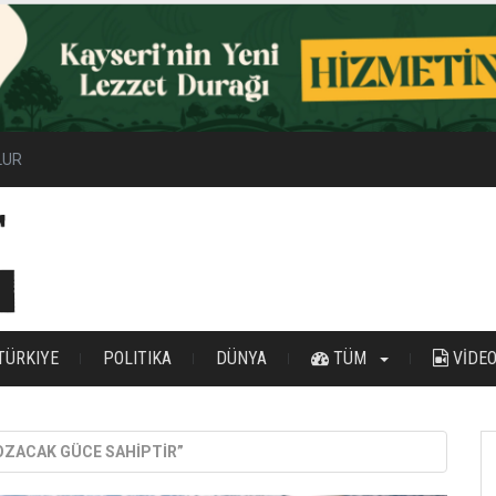
ilir Enerji Hamlesi
TÜRKIYE
POLITIKA
DÜNYA
TÜM
VİDE
OZACAK GÜCE SAHİPTİR”