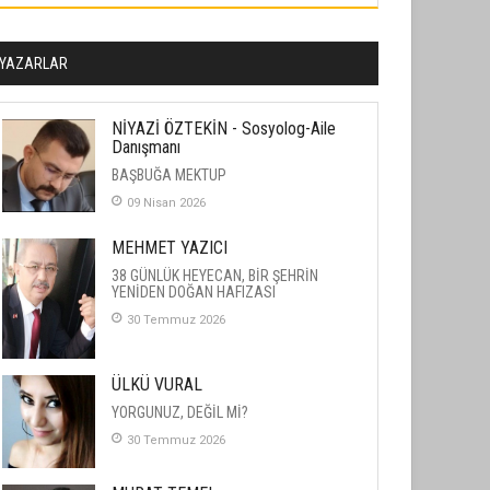
YAZARLAR
NİYAZİ ÖZTEKİN - Sosyolog-Aile
Danışmanı
BAŞBUĞA MEKTUP
09 Nisan 2026
MEHMET YAZICI
38 GÜNLÜK HEYECAN, BİR ŞEHRİN
YENİDEN DOĞAN HAFIZASI
30 Temmuz 2026
ÜLKÜ VURAL
YORGUNUZ, DEĞİL Mİ?
30 Temmuz 2026