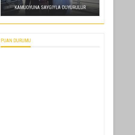
ERCIY
KAMUOYUNA SAYGIYLA DUYURULUR
SÜRDÜRÜL
PUAN DURUMU