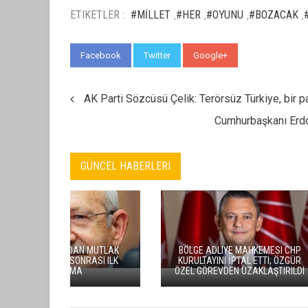
ETIKETLER :
#MİLLET
#HER
#OYUNU
#BOZACAK
,
,
,
,
Facebook
Twitter
Google+
WhatsApp
AK Parti Sözcüsü Çelik: Terörsüz Türkiye, bir pa
Cumhurbaşkanı Erdo
GÜNCEL HABERLERI
BÖLGE ADLIYE MAHKEMESI CHP
KAYSER
KURULTAYINI İPTAL ETTI; ÖZGÜR
HIZMETLER
ÖZEL GÖREVDEN UZAKLAŞTIRILDI
BINASI IÇIN