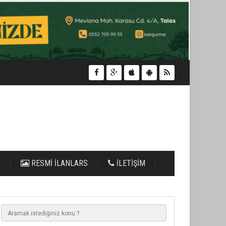
O
RESMİ İLANLARS
İLETİŞİM