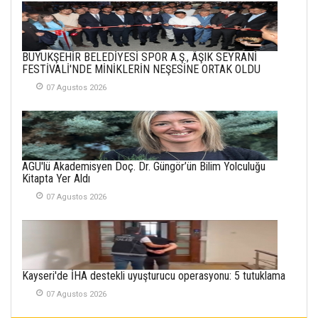
SEMRA ŞAHİN
KENDİNE UYANMAK
BÜYÜKŞEHİR BELEDİYESİ SPOR A.Ş., ÂŞIK SEYRANİ
30 Temmuz 2026
FESTİVALİ'NDE MİNİKLERİN NEŞESİNE ORTAK OLDU
07 Agustos 2026
Merve Şimşek
İlgi Alanlarımız ve Biz
02 Ekim 2025
SABAHATTİN
AGÜ'lü Akademisyen Doç. Dr. Güngör’ün Bilim Yolculuğu
SÜRMEN
Kitapta Yer Aldı
Kayserispor,
Rizespor’la Nihayet 3
07 Agustos 2026
puana Ulaştı
01 Mayis 2026
Kayseri'de İHA destekli uyuşturucu operasyonu: 5 tutuklama
07 Agustos 2026