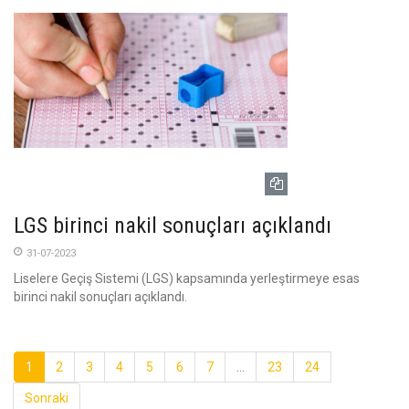
LGS birinci nakil sonuçları açıklandı
31-07-2023
Liselere Geçiş Sistemi (LGS) kapsamında yerleştirmeye esas
birinci nakil sonuçları açıklandı.
1
2
3
4
5
6
7
...
23
24
Sonraki