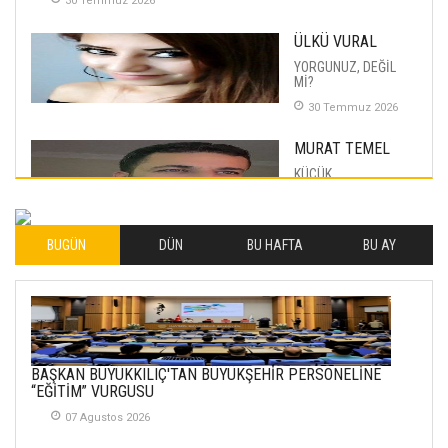
30 Temmuz 2026
ÜLKÜ VURAL
YORGUNUZ, DEĞİL
Mİ?
30 Temmuz 2026
MURAT TEMEL
KÜÇÜK
MUTLULUKLAR
04 Eylul 2025
BUGÜN
DÜN
BU HAFTA
BU AY
İLHAN YILMAZ
SOFRADA AYRIMCILIK
VAR
26 Subat 2026
METİN ERTEM
BAŞKAN BÜYÜKKILIÇ'TAN BÜYÜKŞEHİR PERSONELİNE
YENİ HİCRİ YIL VE
“EĞİTİM” VURGUSU
ÜLKEMİZDE
YAŞANANLAR!
07 Agustos 2026
21 Haziran 2026