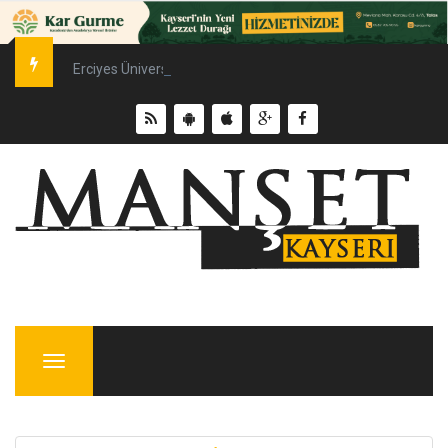
Erciyes Üniversitesi’nde Sürdürülebilir Enerji Hamlesi
Menu