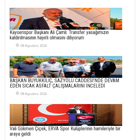
YAŞANANLAR!
21 Haziran 2026
SEMRA ŞAHİN
Kayserispor Başkanı Ali Çamlı: Transfer yasağımızın
KENDİNE UYANMAK
kaldırılmasının hayırlı olmasını diliyorum
30 Temmuz 2026
08 Agustos 2026
Merve Şimşek
İlgi Alanlarımız ve Biz
02 Ekim 2025
BAŞKAN BÜYÜKKILIÇ, SAZYOLU CADDESİ’NDE DEVAM
SABAHATTİN
EDEN SICAK ASFALT ÇALIŞMALARINI İNCELEDİ
SÜRMEN
08 Agustos 2026
Kayserispor,
Rizespor’la Nihayet 3
puana Ulaştı
01 Mayis 2026
Vali Gökmen Çiçek, ERVA Spor Kulüplerinin hamileriyle bir
araya geldi