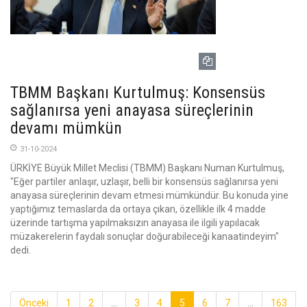
TBMM Başkanı Kurtulmuş: Konsensüs
sağlanırsa yeni anayasa süreçlerinin
devamı mümkün
31-10-2024
ÜRKİYE Büyük Millet Meclisi (TBMM) Başkanı Numan Kurtulmuş,
"Eğer partiler anlaşır, uzlaşır, belli bir konsensüs sağlanırsa yeni
anayasa süreçlerinin devam etmesi mümkündür. Bu konuda yine
yaptığımız temaslarda da ortaya çıkan, özellikle ilk 4 madde
üzerinde tartışma yapılmaksızın anayasa ile ilgili yapılacak
müzakerelerin faydalı sonuçlar doğurabileceği kanaatindeyim"
dedi.
Önceki
1
2
...
3
4
5
6
7
...
163