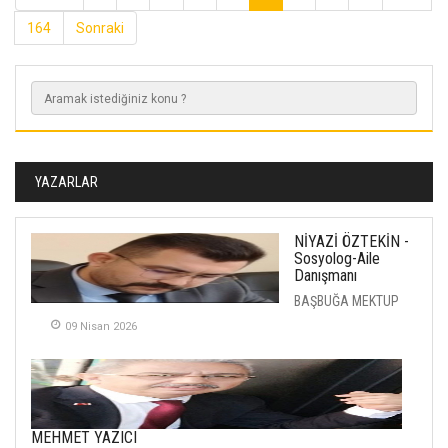
164
Sonraki
YAZARLAR
NİYAZİ ÖZTEKİN -
Sosyolog-Aile
Danışmanı
BAŞBUĞA MEKTUP
09 Nisan 2026
MEHMET YAZICI