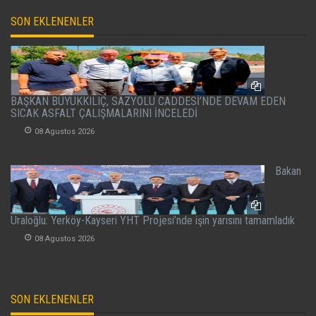
SON EKLENENLER
BAŞKAN BÜYÜKKILIÇ, SAZYOLU CADDESİ’NDE DEVAM EDEN
SICAK ASFALT ÇALIŞMALARINI İNCELEDİ
08 Agustos 2026
Bakan
Uraloğlu: Yerköy-Kayseri YHT Projesi’nde işin yarısını tamamladık
08 Agustos 2026
SON EKLENENLER