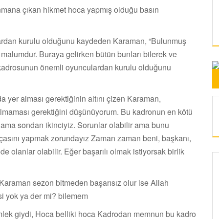
renmana çıkan hikmet hoca yapmış olduğu basın
lardan kurulu olduğunu kaydeden Karaman, “Bulunmuş
malumdur. Buraya gelirken bütün bunları bilerek ve
m kadrosunun önemli oyunculardan kurulu olduğunu
a yer alması gerektiğinin altını çizen Karaman,
olmaması gerektiğini düşünüyorum. Bu kadronun en kötü
ama sondan ikinciyiz. Sorunlar olabilir ama bunu
parçasını yapmak zorundayız Zaman zaman beni, başkanı,
 olanlar olabilir. Eğer başarılı olmak istiyorsak birlik
araman sezon bitmeden başarısız olur ise Allah
si yok ya der mi? bilemem
ömlek giydi, Hoca belliki hoca Kadrodan memnun bu kadro