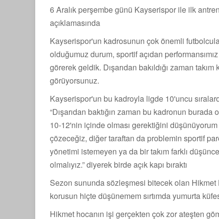
6 Aralık perşembe günü Kayserispor ile ilk ant
açıklamasında
Kayserispor'un kadrosunun çok önemli futbolcu
olduğumuz durum, sportif açıdan performansımız 
görerek geldik. Dışarıdan bakıldığı zaman takı
görüyorsunuz.
Kayserispor'un bu kadroyla ligde 10'uncu sıralard
“Dışarıdan baktığın zaman bu kadronun burada 
10-12'nin içinde olması gerektiğini düşünüyorum 
çözeceğiz, diğer taraftan da problemin sportif 
yönetimi istemeyen ya da bir takım farklı düşüncede
olmalıyız.” diyerek birde açık kapı bıraktı
Sezon sununda sözleşmesi bitecek olan Hikmet K
korusun hiçte düşünemem sırtımda yumurta küfe
Hikmet hocanın işi gerçekten çok zor ateşten g