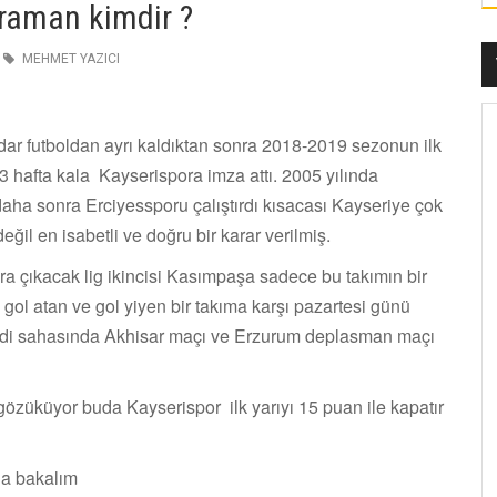
raman kimdir ?
MEHMET YAZICI
adar futboldan ayrı kaldıktan sonra 2018-2019 sezonun ilk
3 hafta kala Kayserispora imza attı. 2005 yılında
aha sonra Erciyessporu çalıştırdı kısacası Kayseriye çok
eğil en isabetli ve doğru bir karar verilmiş.
ra çıkacak lig ikincisi Kasımpaşa sadece bu takımın bir
k gol atan ve gol yiyen bir takıma karşı pazartesi günü
di sahasında Akhisar maçı ve Erzurum deplasman maçı
gözüküyor buda Kayserispor ilk yarıyı 15 puan ile kapatır
na bakalım