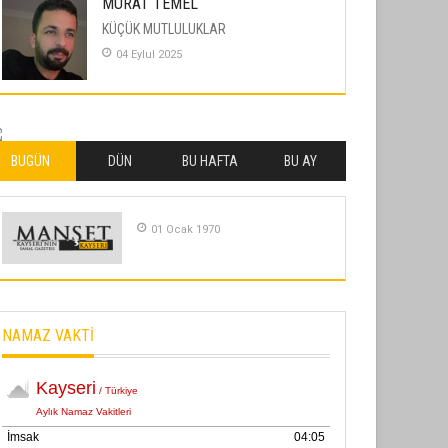
MURAT TEMEL
KÜÇÜK MUTLULUKLAR
04 Eylul 2025
İLHAN YILMAZ
SOFRADA AYRIMCILIK VAR
26 Subat 2026
BUGÜN
DÜN
BU HAFTA
BU AY
METİN ERTEM
YENİ HİCRİ YIL VE ÜLKEMİZDE
01 Ocak 1970
YAŞANANLAR!
21 Haziran 2026
SEMRA ŞAHİN
NAMAZ VAKTİ
KENDİNE UYANMAK
30 Temmuz 2026
Merve Şimşek
İlgi Alanlarımız ve Biz