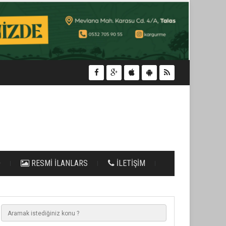
O
RESMİ İLANLARS
İLETİŞİM