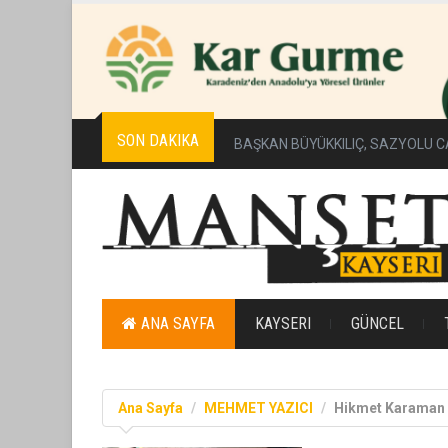
SON DAKIKA
BAŞKAN BÜYÜKKILIÇ, SAZYOLU C
ANA SAYFA
KAYSERI
GÜNCEL
Ana Sayfa
MEHMET YAZICI
Hikmet Karaman 