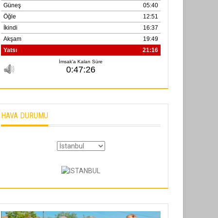
02 Ekim 2025
SABAHATTİN SÜRMEN
Kayserispor, Rizespor’la Nihayet 3
puana Ulaştı
01 Mayis 2026
HAVA DURUMU