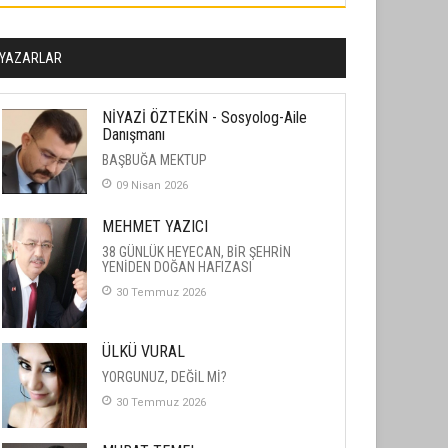
YAZARLAR
NİYAZİ ÖZTEKİN - Sosyolog-Aile
Danışmanı
BAŞBUĞA MEKTUP
09 Nisan 2026
MEHMET YAZICI
38 GÜNLÜK HEYECAN, BİR ŞEHRİN
YENİDEN DOĞAN HAFIZASI
30 Temmuz 2026
ÜLKÜ VURAL
YORGUNUZ, DEĞİL Mİ?
30 Temmuz 2026