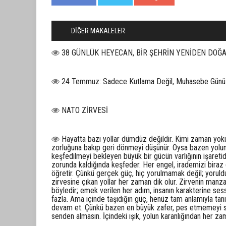
DİĞER MAKALELER
38 GÜNLÜK HEYECAN, BİR ŞEHRİN YENİDEN DOĞA
24 Temmuz: Sadece Kutlama Değil, Muhasebe Günü
NATO ZİRVESİ
Hayatta bazı yollar dümdüz değildir. Kimi zaman yokuşl
zorluğuna bakıp geri dönmeyi düşünür. Oysa bazen yolun
keşfedilmeyi bekleyen büyük bir gücün varlığının işaretid
zorunda kaldığında keşfeder. Her engel, irademizi biraz
öğretir. Çünkü gerçek güç, hiç yorulmamak değil; yorul
zirvesine çıkan yollar her zaman dik olur. Zirvenin manz
böyledir; emek verilen her adım, insanın karakterine sessi
fazla. Ama içinde taşıdığın güç, henüz tam anlamıyla tan
devam et. Çünkü bazen en büyük zafer, pes etmemeyi seçt
senden almasın. İçindeki ışık, yolun karanlığından her z