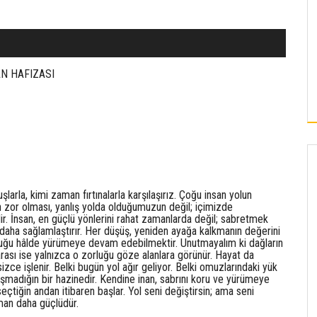
KAYSERI
ERCIYES ÜNIVERSITESI’NDE
N HAFIZASI
SÜRDÜRÜLEBILIR ENERJI HAMLESI
arla, kimi zaman fırtınalarla karşılaşırız. Çoğu insan yolun
 zor olması, yanlış yolda olduğumuzun değil; içimizde
ir. İnsan, en güçlü yönlerini rahat zamanlarda değil; sabretmek
 daha sağlamlaştırır. Her düşüş, yeniden ayağa kalkmanın değerini
duğu hâlde yürümeye devam edebilmektir. Unutmayalım ki dağların
arası ise yalnızca o zorluğu göze alanlara görünür. Hayat da
zce işlenir. Belki bugün yol ağır geliyor. Belki omuzlarındaki yük
ışmadığın bir hazinedir. Kendine inan, sabrını koru ve yürümeye
iğin andan itibaren başlar. Yol seni değiştirsin; ama seni
aman daha güçlüdür.