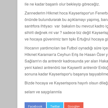
ile ne kadar başarılı olur bekleyip göreceğiz.
Zannederim Hikmet hoca Kayserispor'un Fenerb
önünde bulundurarak bu açıklamayı yapmış, bana g
santrfora ihtiyacı var bakalım bu mevcut kadro iç
sihirli değnek mi var ? sadece biz değil Kayseris
ve hocaya güvenimiz tam tıpkı Ertuğrul hocaya g
Hocanın yardımcıları ise Futbol oynadığı süre içe
Hikmet Karaman'a Ceyhun Eriş ile Hasan Özer ya
Sağlam'ın da antrenör kadrosunda yer alan Hakan
yeni kaleci antrenörü ise Kayserili antrenör Er
sonuna kadar Kayserispor'u başarıya taşıyabilme
Bizde hocaya ve Kayserispora hayırlı olsun dileğ
selam ve saygılarımla
Facebook
Twitter
Google+
WhatsApp