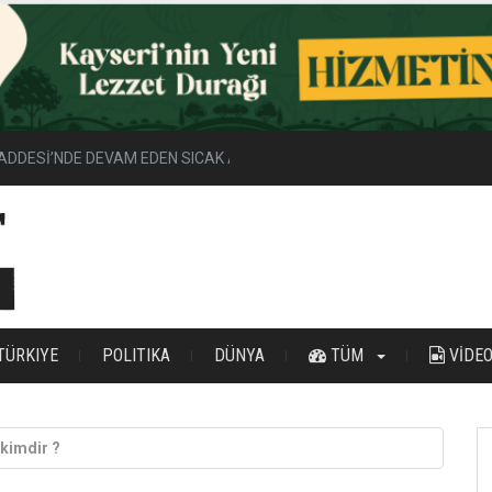
ADDESİ’NDE DEVAM EDEN SICAK ASFALT ÇALIŞMALARINI İNCELEDİ
TÜRKIYE
POLITIKA
DÜNYA
TÜM
VİDE
kimdir ?