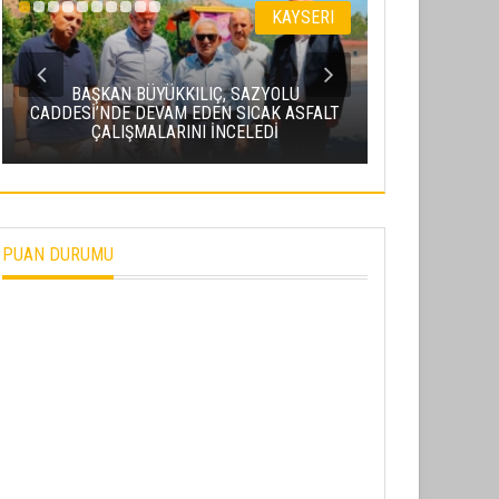
KAYSERI
BAŞKAN BÜYÜKKILIÇ, SAZYOLU
CADDESİ’NDE DEVAM EDEN SICAK ASFALT
BAKAN URALO
ÇALIŞMALARINI İNCELEDİ
PROJESI’NDE
PUAN DURUMU