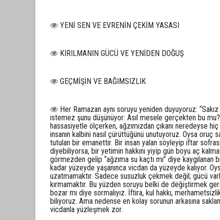
YENİ SEN VE EVRENİN ÇEKİM YASASI
KIRILMANIN GÜCÜ VE YENİDEN DOĞUŞ
GEÇMİŞİN VE BAĞIMSIZLIK
Her Ramazan aynı soruyu yeniden duyuyoruz: “Sakız 
istemez şunu düşünüyor: Asıl mesele gerçekten bu mu? B
hassasiyetle ölçerken, ağzımızdan çıkanı neredeyse hiç
insanın kalbini nasıl çürüttüğünü unutuyoruz. Oysa oruç s
tutulan bir emanettir. Bir insan yalan söyleyip iftar sofra
diyebiliyorsa, bir yetimin hakkını yiyip gün boyu aç kal
görmezden gelip “ağzıma su kaçtı mı” diye kaygılanan bir d
kadar yüzeyde yaşanınca vicdan da yüzeyde kalıyor. Oy
uzatmamaktır. Sadece susuzluk çekmek değil; gücü vark
kırmamaktır. Bu yüzden soruyu belki de değiştirmek ger
bozar mı diye sormalıyız. İftira, kul hakkı, merhametsiz
biliyoruz. Ama nedense en kolay sorunun arkasına sakla
vicdanla yüzleşmek zor.