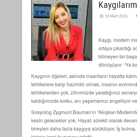
Kaygıları
20 Mart 2025
Kaygı, modern in
ortaya çıkardığı s
bilmeyen bir başa
dönüşüyor: “Ya ba
Kaygının öğeleri, aslında insanların hayatta kalm
tehlikelere karşı hazırlıklı olmak, insanın evrimi
tehlikelerden çok, zihnimizde yarattığımız senary
kaldığımızda korku, anı yaşamamızı engelliyor ve b
Sosyolog Zygmunt Bauman'ın “Akışkan Modernite” k
kesin gelecekler yok. Hayat, sürekli olarak deva
bireyleri daha fazla kaygıya sürüklüyor. İş bulma
kişinin içsel huzurunu tehdit