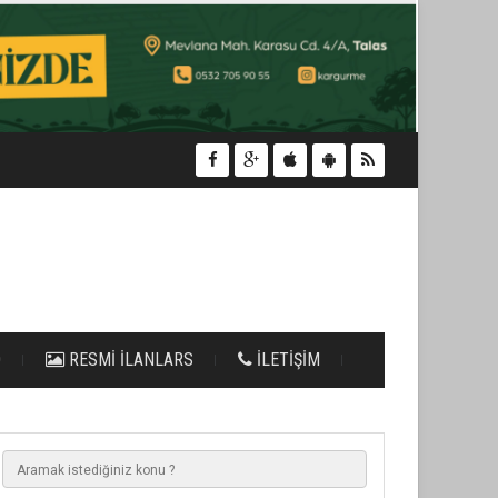
O
RESMİ İLANLARS
İLETİŞİM