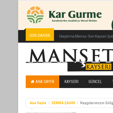
SON DAKIKA
Ulaştırma Memur-Sen Kayseri Şub
ANA SAYFA
KAYSERI
GÜNCEL
Ana Sayfa
SEMRA ŞAHİN
Kaygılarımızın Gö