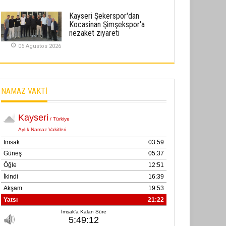
02 Ekim 2025
Kayseri Şekerspor'dan
Kocasinan Şimşekspor'a
SABAHATTİN SÜRMEN
nezaket ziyareti
Kayserispor, Rizespor’la Nihayet 3
06 Agustos 2026
puana Ulaştı
01 Mayis 2026
NAMAZ VAKTİ