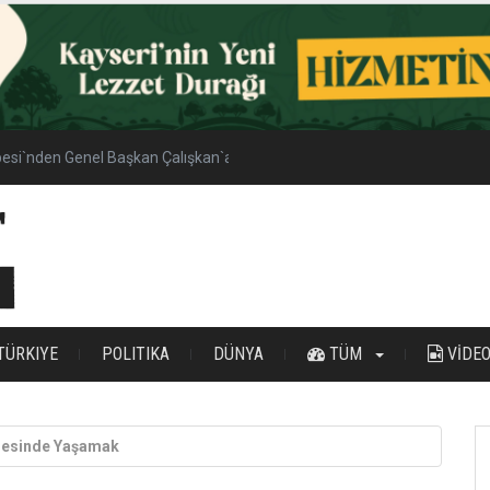
esi`nden Genel Başkan Çalışkan`a Ziyaret
TÜRKIYE
POLITIKA
DÜNYA
TÜM
VİDE
lgesinde Yaşamak