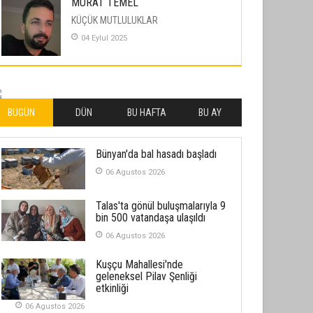
MURAT TEMEL
KÜÇÜK MUTLULUKLAR
04 Eylul 2025
İLHAN YILMAZ
SOFRADA AYRIMCILIK VAR
26 Subat 2026
BUGÜN
DÜN
BU HAFTA
BU AY
METİN ERTEM
Bünyan'da bal hasadı başladı
YENİ HİCRİ YIL VE ÜLKEMİZDE
YAŞANANLAR!
06 Agustos 2026
21 Haziran 2026
Talas'ta gönül buluşmalarıyla 9
SEMRA ŞAHİN
bin 500 vatandaşa ulaşıldı
KENDİNE UYANMAK
06 Agustos 2026
30 Temmuz 2026
Kuşçu Mahallesi'nde
geleneksel Pilav Şenliği
Merve Şimşek
etkinliği
İlgi Alanlarımız ve Biz
06 Agustos 2026