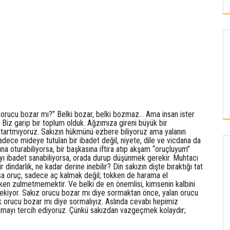
orucu bozar mı?” Belki bozar, belki bozmaz… Ama insan ister
iz garip bir toplum olduk. Ağzımıza gireni büyük bir
 tartmıyoruz. Sakızın hükmünü ezbere biliyoruz ama yalanın
adece mideye tutulan bir ibadet değil, niyete, dile ve vicdana da
sına oturabiliyorsa, bir başkasına iftira atıp akşam “oruçluyum”
mayı ibadet sanabiliyorsa, orada durup düşünmek gerekir. Muhtacı
KAYSERI
indarlık, ne kadar derine inebilir? Din sakızın dişte bıraktığı tat
sa oruç, sadece aç kalmak değil; tokken de harama el
en zulmetmemektir. Ve belki de en önemlisi, kimsenin kalbini
ekiyor. Sakız orucu bozar mı diye sormaktan önce, yalan orucu
İLDEM’E YAPILACAK OLAN SOSYAL TESİSTE
lik orucu bozar mı diye sormalıyız. Aslında cevabı hepimiz
SPOR, SAĞLIK VE EĞİTİM BİR ARADA
nmayı tercih ediyoruz. Çünkü sakızdan vazgeçmek kolaydır;
OLACAK!