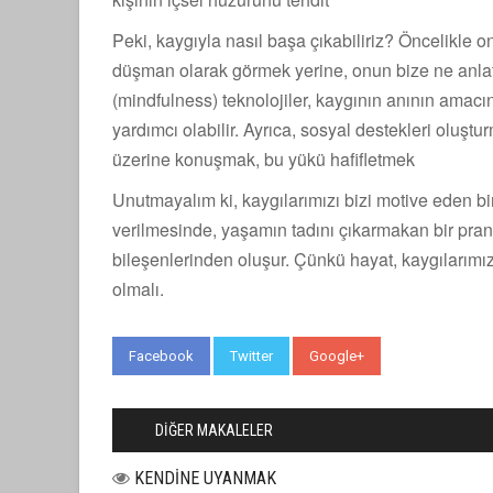
Peki, kaygıyla nasıl başa çıkabiliriz? Öncelikle 
düşman olarak görmek yerine, onun bize ne anlatm
(mindfulness) teknolojiler, kaygının anının ama
yardımcı olabilir. Ayrıca, sosyal destekleri oluşt
üzerine konuşmak, bu yükü hafifletmek
Unutmayalım ki, kaygılarımızı bizi motive eden bir
verilmesinde, yaşamın tadını çıkarmakan bir prang
bileşenlerinden oluşur. Çünkü hayat, kaygılarım
olmalı.
Facebook
Twitter
Google+
WhatsApp
DİĞER MAKALELER
KENDİNE UYANMAK