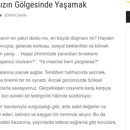
mızın Gölgesinde Yaşamak
SEMRA ŞAHİN
sanın en yakın dostu mu, en büyük düşmanı mı? Hayatın
onuçlar, gelecek korkusu, sosyal beklentiler ve bitmek
rı yarışı… Hepsi zihnimizde yansıtılan örneklere
şarısız olursam?”, “Ya insanlar beni yargılarsa?”
alarına olanak sağlar. Tehditleri halihazırda sezmek,
nde önemli bir rol oynadı. Ancak günümüzde fiziksel
olarla savaşıyoruz. Gerçekleşen olaylarla karşı karşıya
izi sürekli bir tedirginlik hâlinde sürdürüyor.
avramıyla vurguladığı gibi, artık sabit değerler ve
m eden, belirsiz ve kaygan bir zeminde akıyor. Bu da
, statü kazanma, yayınlarda istikrar sağlama gibi konulara,