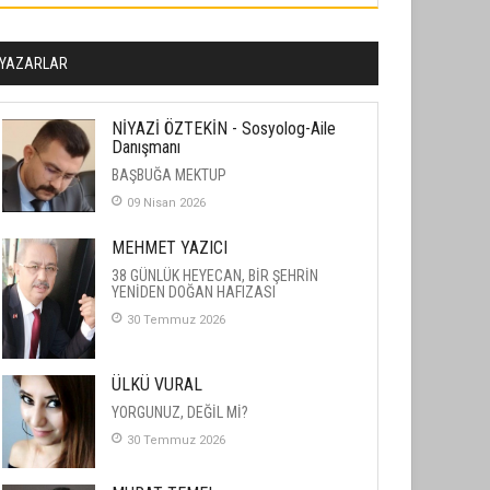
YAZARLAR
NİYAZİ ÖZTEKİN - Sosyolog-Aile
Danışmanı
BAŞBUĞA MEKTUP
09 Nisan 2026
MEHMET YAZICI
38 GÜNLÜK HEYECAN, BİR ŞEHRİN
YENİDEN DOĞAN HAFIZASI
30 Temmuz 2026
ÜLKÜ VURAL
YORGUNUZ, DEĞİL Mİ?
30 Temmuz 2026