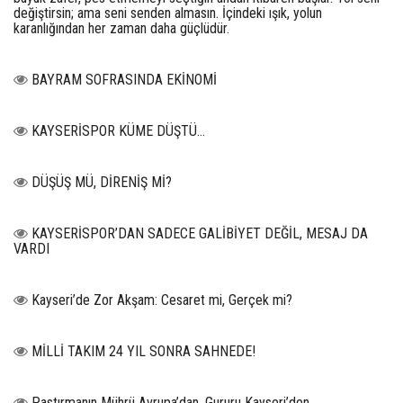
değiştirsin; ama seni senden almasın. İçindeki ışık, yolun
karanlığından her zaman daha güçlüdür.
BAYRAM SOFRASINDA EKİNOMİ
KAYSERİSPOR KÜME DÜŞTÜ…
DÜŞÜŞ MÜ, DİRENİŞ Mİ?
KAYSERİSPOR’DAN SADECE GALİBİYET DEĞİL, MESAJ DA
VARDI
Kayseri’de Zor Akşam: Cesaret mi, Gerçek mi?
MİLLİ TAKIM 24 YIL SONRA SAHNEDE!
Pastırmanın Mührü Avrupa’dan, Gururu Kayseri’den