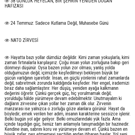
38 GÜNLÜK HEYECAN, BİR ŞEHRİN YENİDEN DOĞAN
HAFIZASI
24 Temmuz: Sadece Kutlama Değil, Muhasebe Günü
NATO ZİRVESİ
Hayatta bazı yollar dümdüz değildir. Kimi zaman yokuşlarla, kimi
zaman fırtınalarla karşılaşırız. Çoğu insan yolun zorluğuna bakıp geri
dönmeyi düşünür. Oysa bazen yolun zor olması, yanlış yolda
olduğumuzun değil; içimizde keşfedilmeyi bekleyen büyük bir
gücün varlığının işaretidir. İnsan, en güçlü yönlerini rahat zamanlarda
değil; sabretmek zorunda kaldığında keşfeder. Her engel, irademizi
biraz daha sağlamlaştırır. Her düşüş, yeniden ayağa kalkmanın
değerini öğretir. Çünkü gerçek güç, hiç yorulmamak değil;
yorulduğu hâlde yürümeye devam edebilmektir. Unutmayalım ki
dağların zirvesine çıkan yollar her zaman dik olur. Zirvenin
manzarası ise yalnızca o zorluğu göze alanlara görünür. Hayat da
böyledir; emek verilen her adım, insanın karakterine sessizce işlenir.
Belki bugün yol ağır geliyor. Belki omuzlarındaki yük fazla. Ama
içinde taşıdığın güç, henüz tam anlamıyla tanışmadığın bir hazinedir.
Kendine inan, sabrını koru ve yürümeye devam et. Çünkü bazen en
büyük zafer, pes etmemeyi seçtiğin andan itibaren başlar. Yol seni