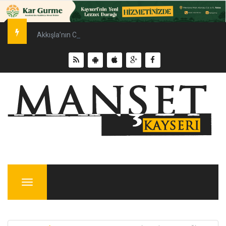
Akkışla’nın CHP’li Belediye Başkanı Mustafa Dursun, partisind
Menu