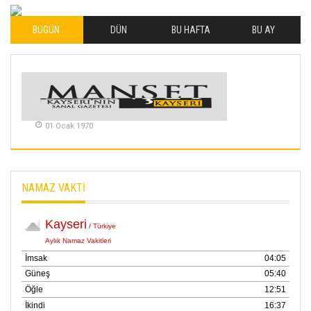
04 Eylul 2025
BUGÜN
DÜN
BU HAFTA
BU AY
İLHAN YILMAZ
SOFRADA AYRIMCILIK
VAR
26 Subat 2026
METİN ERTEM
01 Ocak 1970
YENİ HİCRİ YIL VE
ÜLKEMİZDE
YAŞANANLAR!
21 Haziran 2026
NAMAZ VAKTİ
SEMRA ŞAHİN
KENDİNE UYANMAK
30 Temmuz 2026
Merve Şimşek
İlgi Alanlarımız ve Biz
02 Ekim 2025