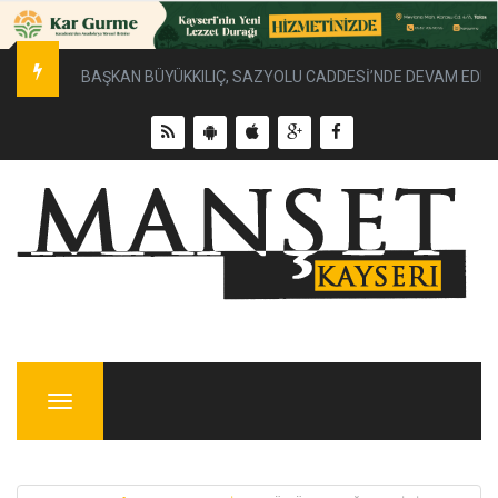
BAŞKAN BÜYÜKKILIÇ, SAZYOLU CADDESİ’NDE DEVAM EDEN 
Menu