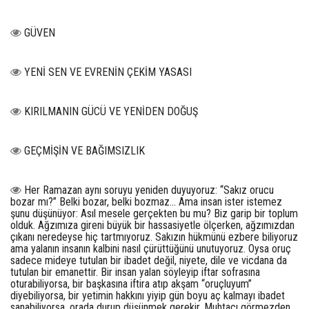
GÜVEN
YENİ SEN VE EVRENİN ÇEKİM YASASI
KIRILMANIN GÜCÜ VE YENİDEN DOĞUŞ
GEÇMİŞİN VE BAĞIMSIZLIK
Her Ramazan aynı soruyu yeniden duyuyoruz: “Sakız orucu
bozar mı?” Belki bozar, belki bozmaz… Ama insan ister istemez
şunu düşünüyor: Asıl mesele gerçekten bu mu? Biz garip bir toplum
olduk. Ağzımıza gireni büyük bir hassasiyetle ölçerken, ağzımızdan
çıkanı neredeyse hiç tartmıyoruz. Sakızın hükmünü ezbere biliyoruz
ama yalanın insanın kalbini nasıl çürüttüğünü unutuyoruz. Oysa oruç
sadece mideye tutulan bir ibadet değil, niyete, dile ve vicdana da
tutulan bir emanettir. Bir insan yalan söyleyip iftar sofrasına
oturabiliyorsa, bir başkasına iftira atıp akşam “oruçluyum”
diyebiliyorsa, bir yetimin hakkını yiyip gün boyu aç kalmayı ibadet
sanabiliyorsa, orada durup düşünmek gerekir. Muhtacı görmezden