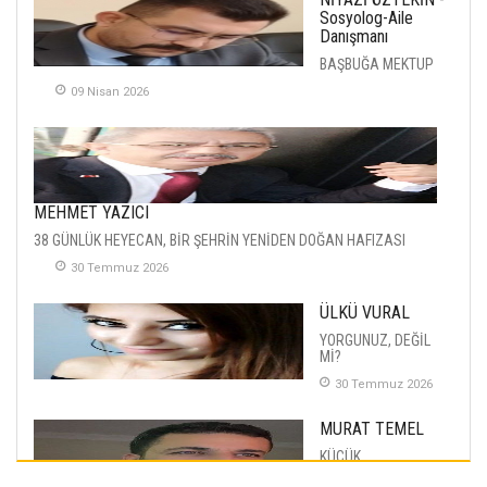
Sosyolog-Aile
Danışmanı
BAŞBUĞA MEKTUP
09 Nisan 2026
MEHMET YAZICI
38 GÜNLÜK HEYECAN, BİR ŞEHRİN YENİDEN DOĞAN HAFIZASI
30 Temmuz 2026
ÜLKÜ VURAL
YORGUNUZ, DEĞİL
Mİ?
30 Temmuz 2026
MURAT TEMEL
KÜÇÜK
MUTLULUKLAR