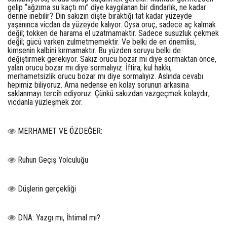
gelip “ağzıma su kaçtı mı” diye kaygılanan bir dindarlık, ne kadar
derine inebilir? Din sakızın dişte bıraktığı tat kadar yüzeyde
yaşanınca vicdan da yüzeyde kalıyor. Oysa oruç, sadece aç kalmak
değil; tokken de harama el uzatmamaktır. Sadece susuzluk çekmek
değil; gücü varken zulmetmemektir. Ve belki de en önemlisi,
kimsenin kalbini kırmamaktır. Bu yüzden soruyu belki de
değiştirmek gerekiyor. Sakız orucu bozar mı diye sormaktan önce,
yalan orucu bozar mı diye sormalıyız. İftira, kul hakkı,
merhametsizlik orucu bozar mı diye sormalıyız. Aslında cevabı
hepimiz biliyoruz. Ama nedense en kolay sorunun arkasına
saklanmayı tercih ediyoruz. Çünkü sakızdan vazgeçmek kolaydır;
vicdanla yüzleşmek zor.
MERHAMET VE ÖZDEĞER:
Ruhun Geçiş Yolculuğu
Düşlerin gerçekliği
DNA: Yazgı mı, İhtimal mi?