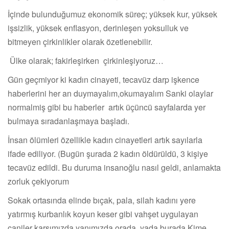
İçinde bulunduğumuz ekonomik süreç; yüksek kur, yüksek
işsizlik, yüksek enflasyon, derinleşen yoksulluk ve
bitmeyen çirkinlikler olarak özetlenebilir.
Ülke olarak; fakirleşirken çirkinleşiyoruz…
Gün geçmiyor ki kadın cinayeti, tecavüz darp işkence
haberlerini her an duymayalım,okumayalım Sanki olaylar
normalmiş gibi bu haberler artık üçüncü sayfalarda yer
bulmaya sıradanlaşmaya başladı.
İnsan ölümleri özellikle kadın cinayetleri artık sayılarla
ifade ediliyor. (Bugün şurada 2 kadın öldürüldü, 3 kişiye
tecavüz edildi. Bu duruma insanoğlu nasıl geldi, anlamakta
zorluk çekiyorum
Sokak ortasında elinde bıçak, pala, silah kadını yere
yatırmış kurbanlık koyun keser gibi vahşet uygulayan
caniler karşımızda,yanımızda orada yada burada.Kime