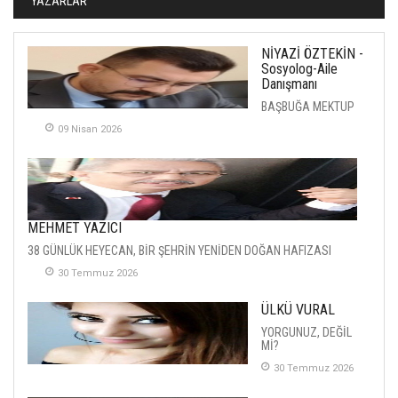
YAZARLAR
NİYAZİ ÖZTEKİN -
Sosyolog-Aile
Danışmanı
BAŞBUĞA MEKTUP
09 Nisan 2026
MEHMET YAZICI
38 GÜNLÜK HEYECAN, BİR ŞEHRİN YENİDEN DOĞAN HAFIZASI
30 Temmuz 2026
ÜLKÜ VURAL
YORGUNUZ, DEĞİL
Mİ?
30 Temmuz 2026