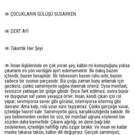
ÇOCUKLARIN GÜLÜŞÜ SUSARKEN
DERT AYİ
Tükettik Her Şeyi
İnsan ilişkilerinde en çok yoran şey, kalbin mi konuştuğunu yoksa
çıkarların mı yön verdiğini ayırt edememektir. Bir bakış bazen
içtendir, bazen hesaplıdır. Bir tebessüm bazen ruhu ısıtır, bazen
sadece bir oyunun parçasıdır. Biz çoğu zaman bunu anlamak için
gecikiriz; çünkü samimiyetin ışığına inanmak isteriz. Oysa menfaat,
sessizce yaklaşan bir gölge gibidir. Önce fark edilmez, sonra büyür
ve duygunun saf yanını yavaşça örter. İnsan, kendi çıkarı için rol
yapar; sevmiyorsa sever gibi görünür, istemiyorsa istermiş gibi
davranır. Ama kalp, rolü uzun süre taşıyamaz. Çünkü gerçeğe susar,
içtenliğe hasret kalır. Samimiyetin gücü, karşılıksızlığında saklıdır. Bir
şey beklemeden verilen bir söz, bir menfaat uğruna söylenen bin
sözden daha kıymetlidir. Çıkarın ağırlığı, en derin bağı bile
zedelerken, içtenliğin hafifliği ruhu özgür bırakır. Ve insan ne kadar
maske takarsa taksın, kalbin dili değişmez: Gerçek samimiyet,