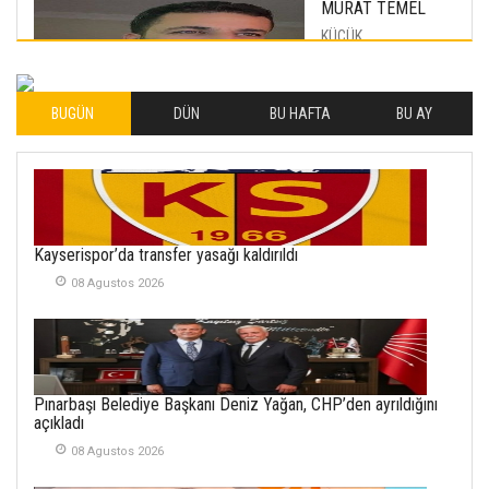
MURAT TEMEL
KÜÇÜK
MUTLULUKLAR
04 Eylul 2025
BUGÜN
DÜN
BU HAFTA
BU AY
İLHAN YILMAZ
SOFRADA AYRIMCILIK
VAR
26 Subat 2026
METİN ERTEM
Kayserispor’da transfer yasağı kaldırıldı
YENİ HİCRİ YIL VE
08 Agustos 2026
ÜLKEMİZDE
YAŞANANLAR!
21 Haziran 2026
SEMRA ŞAHİN
Pınarbaşı Belediye Başkanı Deniz Yağan, CHP’den ayrıldığını
KENDİNE UYANMAK
açıkladı
30 Temmuz 2026
08 Agustos 2026
Merve Şimşek