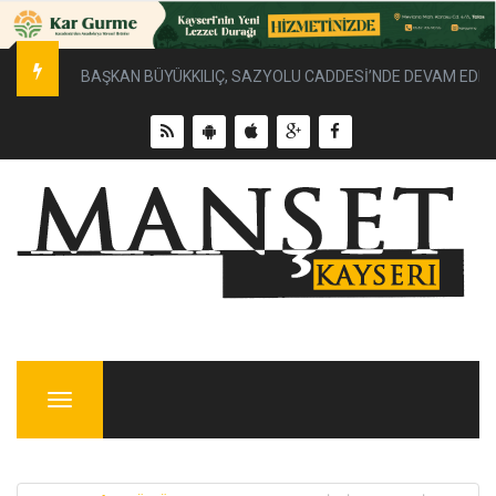
BAŞKAN BÜYÜKKILIÇ, SAZYOLU CADDESİ’NDE DEVAM EDEN 
Menu