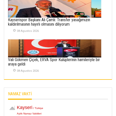
İlgi Alanlarımız ve Biz
02 Ekim 2025
Kayserispor Başkanı Ali Çamlı: Transfer yasağımızın
SABAHATTİN
kaldırılmasının hayırlı olmasını diliyorum
SÜRMEN
08 Agustos 2026
Kayserispor,
Rizespor’la Nihayet 3
puana Ulaştı
01 Mayis 2026
Vali Gökmen Çiçek, ERVA Spor Kulüplerinin hamileriyle bir
araya geldi
08 Agustos 2026
NAMAZ VAKTİ