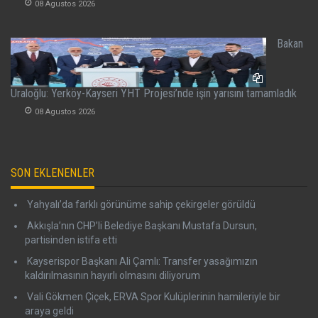
08 Agustos 2026
Bakan
Uraloğlu: Yerköy-Kayseri YHT Projesi’nde işin yarısını tamamladık
08 Agustos 2026
SON EKLENENLER
Yahyalı’da farklı görünüme sahip çekirgeler görüldü
Akkışla’nın CHP’li Belediye Başkanı Mustafa Dursun,
partisinden istifa etti
Kayserispor Başkanı Ali Çamlı: Transfer yasağımızın
kaldırılmasının hayırlı olmasını diliyorum
Vali Gökmen Çiçek, ERVA Spor Kulüplerinin hamileriyle bir
araya geldi