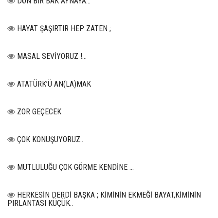
DÖN BİR BAK AYNAYA...
HAYAT ŞAŞIRTIR HEP ZATEN ;
MASAL SEVİYORUZ !...
ATATÜRK’Ü AN(LA)MAK
ZOR GEÇECEK
ÇOK KONUŞUYORUZ..
MUTLULUĞU ÇOK GÖRME KENDİNE …
HERKESİN DERDİ BAŞKA ; KİMİNİN EKMEĞİ BAYAT,KİMİNİN
PIRLANTASI KÜÇÜK..