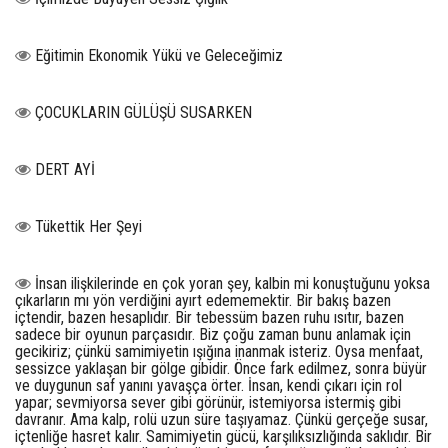
Eğitimin Ekonomik Yükü ve Geleceğimiz
ÇOCUKLARIN GÜLÜŞÜ SUSARKEN
DERT AYİ
Tükettik Her Şeyi
İnsan ilişkilerinde en çok yoran şey, kalbin mi konuştuğunu yoksa
çıkarların mı yön verdiğini ayırt edememektir. Bir bakış bazen
içtendir, bazen hesaplıdır. Bir tebessüm bazen ruhu ısıtır, bazen
sadece bir oyunun parçasıdır. Biz çoğu zaman bunu anlamak için
gecikiriz; çünkü samimiyetin ışığına inanmak isteriz. Oysa menfaat,
sessizce yaklaşan bir gölge gibidir. Önce fark edilmez, sonra büyür
ve duygunun saf yanını yavaşça örter. İnsan, kendi çıkarı için rol
yapar; sevmiyorsa sever gibi görünür, istemiyorsa istermiş gibi
davranır. Ama kalp, rolü uzun süre taşıyamaz. Çünkü gerçeğe susar,
içtenliğe hasret kalır. Samimiyetin gücü, karşılıksızlığında saklıdır. Bir