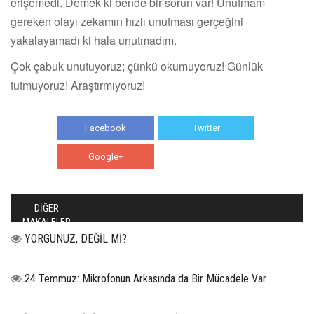
erişemedi. Demek ki bende bir sorun var! Unutmam
gereken olayı zekamın hızlı unutması gerçeğini
yakalayamadı ki hala unutmadım.
Çok çabuk unutuyoruz; çünkü okumuyoruz! Günlük
tutmuyoruz! Araştırmıyoruz!
Facebook
Twitter
Google+
WhatsApp
DİĞER
MAKALELER
YORGUNUZ, DEĞİL Mİ?
24 Temmuz: Mikrofonun Arkasında da Bir Mücadele Var