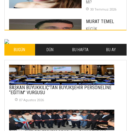
Mİ?
30 Temmuz 2026
MURAT TEMEL
KÜÇÜK
MUTLULUKLAR
04 Eylul 2025
BUGÜN
DÜN
BU HAFTA
BU AY
İLHAN YILMAZ
SOFRADA AYRIMCILIK
VAR
26 Subat 2026
METİN ERTEM
BAŞKAN BÜYÜKKILIÇ'TAN BÜYÜKŞEHİR PERSONELİNE
YENİ HİCRİ YIL VE
“EĞİTİM” VURGUSU
ÜLKEMİZDE
YAŞANANLAR!
07 Agustos 2026
21 Haziran 2026
SEMRA ŞAHİN
KENDİNE UYANMAK