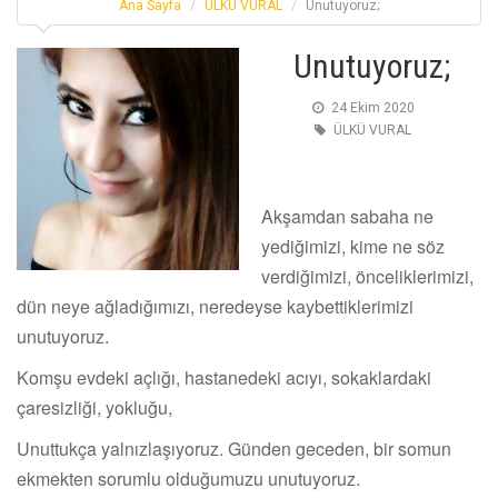
Ana Sayfa
ÜLKÜ VURAL
Unutuyoruz;
Unutuyoruz;
24 Ekim 2020
ÜLKÜ VURAL
Akşamdan sabaha ne
yediğimizi, kime ne söz
verdiğimizi, önceliklerimizi,
dün neye ağladığımızı, neredeyse kaybettiklerimizi
unutuyoruz.
Komşu evdeki açlığı, hastanedeki acıyı, sokaklardaki
çaresizliği, yokluğu,
Unuttukça yalnızlaşıyoruz. Günden geceden, bir somun
ekmekten sorumlu olduğumuzu unutuyoruz.