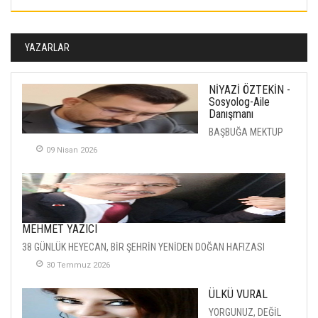
YAZARLAR
NİYAZİ ÖZTEKİN -
Sosyolog-Aile
Danışmanı
BAŞBUĞA MEKTUP
09 Nisan 2026
MEHMET YAZICI
38 GÜNLÜK HEYECAN, BİR ŞEHRİN YENİDEN DOĞAN HAFIZASI
30 Temmuz 2026
ÜLKÜ VURAL
YORGUNUZ, DEĞİL