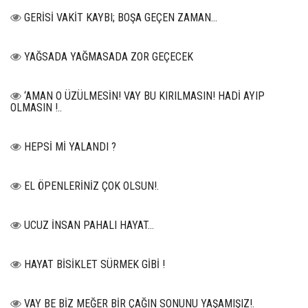
GERİSİ VAKİT KAYBI; BOŞA GEÇEN ZAMAN...
YAĞSADA YAĞMASADA ZOR GEÇECEK
‘AMAN O ÜZÜLMESİN! VAY BU KIRILMASIN! HADİ AYIP
OLMASIN !..
HEPSİ Mİ YALANDI ?
EL ÖPENLERİNİZ ÇOK OLSUN!.
UCUZ İNSAN PAHALI HAYAT…
HAYAT BİSİKLET SÜRMEK GİBİ !
VAY BE BİZ MEĞER BİR ÇAĞIN SONUNU YAŞAMIŞIZ!.