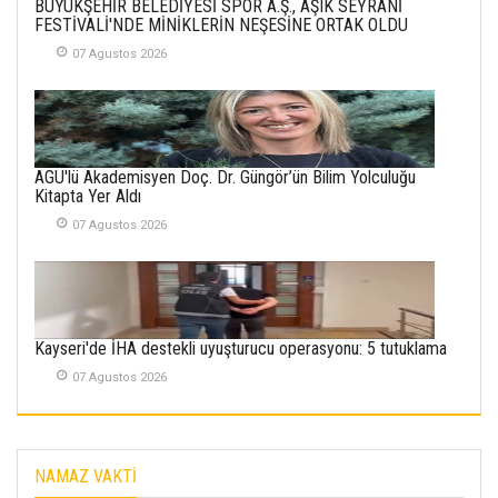
BÜYÜKŞEHİR BELEDİYESİ SPOR A.Ş., ÂŞIK SEYRANİ
30 Temmuz 2026
FESTİVALİ'NDE MİNİKLERİN NEŞESİNE ORTAK OLDU
07 Agustos 2026
Merve Şimşek
İlgi Alanlarımız ve Biz
02 Ekim 2025
SABAHATTİN
AGÜ'lü Akademisyen Doç. Dr. Güngör’ün Bilim Yolculuğu
SÜRMEN
Kitapta Yer Aldı
Kayserispor,
Rizespor’la Nihayet 3
07 Agustos 2026
puana Ulaştı
01 Mayis 2026
Kayseri'de İHA destekli uyuşturucu operasyonu: 5 tutuklama
07 Agustos 2026
NAMAZ VAKTİ