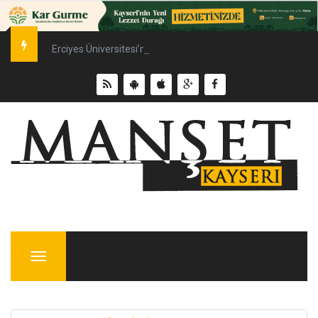
Erciyes Üniversitesi’nde Sürdürülebilir Enerji Hamlesi
Menu