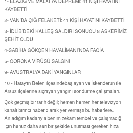
1- ELAZIĞ VE MALATYA DEPREMİ: 41 KİŞİ HAYATINI
KAYBETTİ
2- VAN’DA ÇIĞ FELAKETİ: 41 KİŞİ HAYATINI KAYBETTİ
3- İDLİB’DEKİ KALLEŞ SALDIRI SONUCU 8 ASKERİMİZ
ŞEHİT OLDU
4-SABİHA GÖKÇEN HAVALİMANI’NDA FACİA
5- CORONA VİRÜSÜ SALGINI
9- AVUSTRALYA’DAKİ YANGINLAR
10 - Hatay'ın Belen ilçesindebaşlayan ve İskenderun ile
Arsuz ilçelerine sıçrayan yangını söndürme çalışmaları.
Çok geçmiş bir tarih değil; hemen hemen her televizyon
kanalı birinci haber olarak yer vermişti bu haberlere..
Anladığım kadarıyla benim zekam tembel ve çalışmadığı
için henüz daha seri bir şekilde unutması gereken hıza