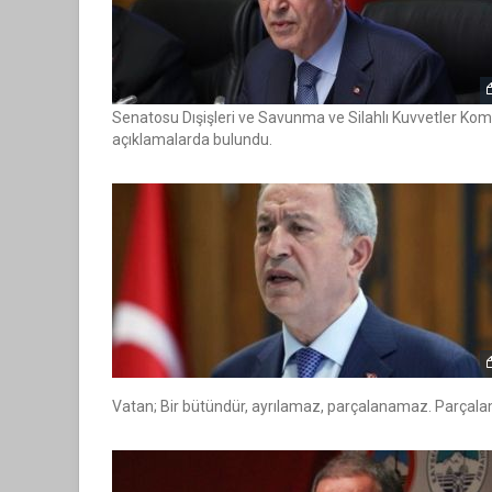
Senatosu Dışişleri ve Savunma ve Silahlı Kuvvetler Komisy
açıklamalarda bulundu.
KAYSERI
Vatan; Bir bütündür, ayrılamaz, parçalanamaz. Parçalam
TIRMA MEMUR-SEN KAYSERI
NDEN GENEL BAŞKAN ÇALIŞKAN'A
KAYSERİ ŞEKER'DE OLAĞA
ZIYARET
KURUL TOPLANTISI 