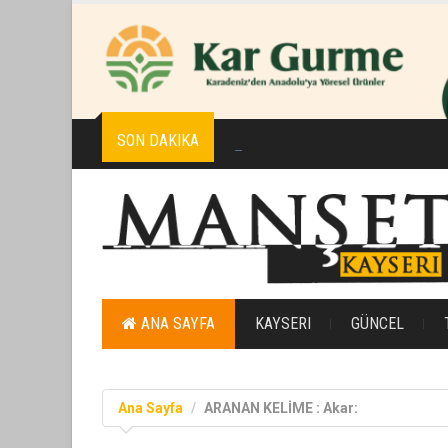
SON DAKIKA
Aşık Seyrani anısına düzenlenen E
ANA SAYFA
KAYSERI
GÜNCEL
Ana Sayfa
ARANAN KELİME : Akar: