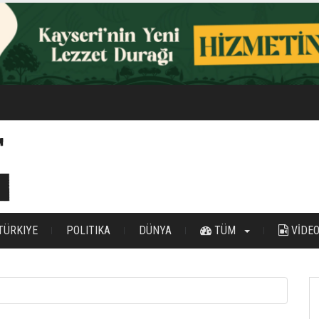
rciyes zirve tırmanışı başarıyla tamamlandı
TÜRKIYE
POLITIKA
DÜNYA
TÜM
VİDE