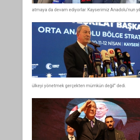
atmaya da devam ediyorlar. Kayserimiz Anadolu’nun yıld
ülkeyi yönetmek gerçekten mümkün değil” dedi.