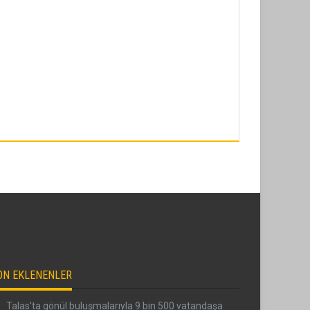
ON EKLENENLER
Talas'ta gönül buluşmalarıyla 9 bin 500 vatandaşa