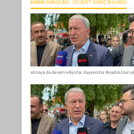
ARAMA SONUÇLARI :
125 ADET SONUÇ BULUNDU
atmaya da devam ediyorlar. Kayserimiz Anadolu’nun yıld