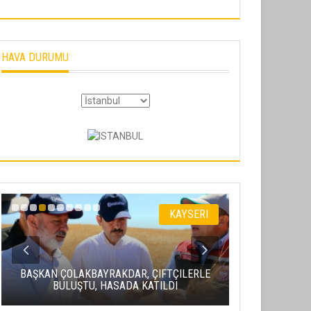
HAVA DURUMU
KAYSERI
AŞIK SEYR
BAŞKAN ÇOLAKBAYRAKDAR, ÇIFTÇILERLE
ERCIYES ZI
BULUŞTU, HASADA KATILDI