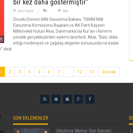
bir kez daha göstermiştir”
23-07-2023
906
Önceki Dönem Milli Savunma Bakanı, TBMM Millî
Savunma Komisyonu Başkanı ve AK Parti Kayseri
Milletvekili Hulusi Akar, Danimarka'da Kur'an-ı Kerim'e
yönelik gerçekleştirilen eylemi lanetledi. Akar, “Batı, iddia
ettiği medeniyet ve çağdaş değerler konusunda ne kadar
” dedi.
1
2
3
4
5
6
7
...
12
13
Sonraki
SON EKLENENLER
S
Ulaştırma Memur-Sen Kayseri