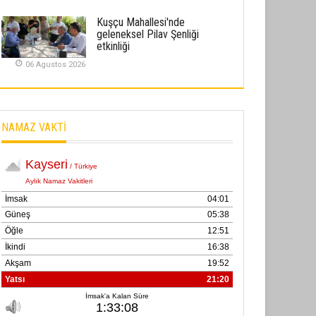
02 Ekim 2025
Kuşçu Mahallesi'nde
geleneksel Pilav Şenliği
SABAHATTİN SÜRMEN
etkinliği
Kayserispor, Rizespor’la Nihayet 3
06 Agustos 2026
puana Ulaştı
01 Mayis 2026
NAMAZ VAKTİ