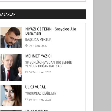
YAZARLAR
NİYAZİ ÖZTEKİN - Sosyolog-Aile
Danışmanı
BAŞBUĞA MEKTUP
09 Nisan 2026
MEHMET YAZICI
38 GÜNLÜK HEYECAN, BİR ŞEHRİN
YENİDEN DOĞAN HAFIZASI
30 Temmuz 2026
ÜLKÜ VURAL
YORGUNUZ, DEĞİL Mİ?
30 Temmuz 2026