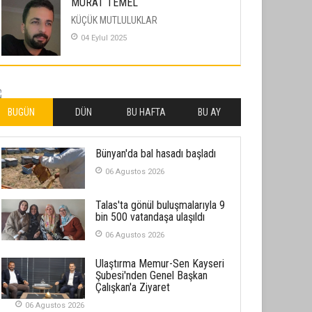
MURAT TEMEL
KÜÇÜK MUTLULUKLAR
04 Eylul 2025
İLHAN YILMAZ
SOFRADA AYRIMCILIK VAR
26 Subat 2026
BUGÜN
DÜN
BU HAFTA
BU AY
METİN ERTEM
Bünyan'da bal hasadı başladı
YENİ HİCRİ YIL VE ÜLKEMİZDE
YAŞANANLAR!
06 Agustos 2026
21 Haziran 2026
Talas'ta gönül buluşmalarıyla 9
SEMRA ŞAHİN
bin 500 vatandaşa ulaşıldı
KENDİNE UYANMAK
06 Agustos 2026
30 Temmuz 2026
Ulaştırma Memur-Sen Kayseri
Şubesi'nden Genel Başkan
Merve Şimşek
Çalışkan'a Ziyaret
İlgi Alanlarımız ve Biz
06 Agustos 2026