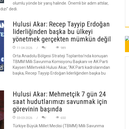
olumlu yönde bir yarış halinde. Önemli bir adım attılar,
ızı” dedi.
Hulusi Akar: Recep Tayyip Erdoğan
liderliğinden başka bu ülkeyi
yönetmek gerçekten mümkün değil
11-04-2026
989
Orta Anadolu Bölgesi Strateji Toplantısı’nda konuşan
TBMM Milli Savunma Komisyonu Başkanı ve AK Parti
Kayseri Milletvekili Hulusi Akar, “AK Parti kadrolarından
başka, Recep Tayyip Erdoğan liderliğinden başka bu
Hulusi Akar: Mehmetçik 7 gün 24
saat hudutlarımızı savunmak için
görevinin başında
03-03-2026
650
Türkiye Büyük Millet Meclisi (TBMM) Milli Savunma