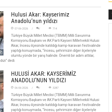
Hulusi Akar: Kayserimiz
Anadolu’nun yıldızı
07-06-2026
714
Türkiye Büyük Millet Meclisi (TBMM) Milli Savunma
Komisyonu Başkanı ve AK Parti Kayseri Milletvekili Hulusi
Akar, İncesu ilçesinde katıldığı kamp-karavan festivalinde
yaptığı konuşmada, “İncesu, şehrimizin diğer ilçeleriyle
olumlu yönde bir yarış halinde. Önemli bir adım attılar,
ızı” dedi.
HULUSİ AKAR: KAYSERİMİZ
ANADOLU’NUN YILDIZI
06-06-2026
3287
Türkiye Büyük Millet Meclisi (TBMM) Milli Savunma
Komisyonu Başkanı ve AK Parti Kayseri Milletvekili Hulusi
Akar, İncesu ilçesinde katıldığı kamp-karavan festivalinde
yaptığı konuşmada, “İncesu, şehrimizin diğer ilçeleriyle