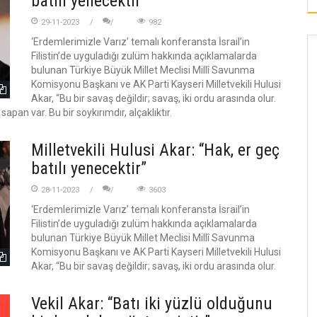
batılı yenecektir”
29-11-2023
982
‘Erdemlerimizle Varız’ temalı konferansta İsrail’in
Filistin’de uyguladığı zulüm hakkında açıklamalarda
bulunan Türkiye Büyük Millet Meclisi Millî Savunma
Komisyonu Başkanı ve AK Parti Kayseri Milletvekili Hulusi
Akar, “Bu bir savaş değildir; savaş, iki ordu arasında olur.
sapan var. Bu bir soykırımdır, alçaklıktır.
Milletvekili Hulusi Akar: “Hak, er geç
batılı yenecektir”
28-11-2023
3603
‘Erdemlerimizle Varız’ temalı konferansta İsrail’in
Filistin’de uyguladığı zulüm hakkında açıklamalarda
bulunan Türkiye Büyük Millet Meclisi Millî Savunma
Komisyonu Başkanı ve AK Parti Kayseri Milletvekili Hulusi
Akar, “Bu bir savaş değildir; savaş, iki ordu arasında olur.
Vekil Akar: “Batı iki yüzlü olduğunu