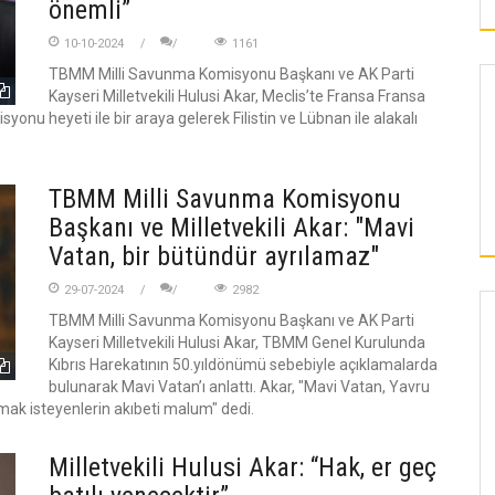
önemli”
10-10-2024
1161
TBMM Milli Savunma Komisyonu Başkanı ve AK Parti
Kayseri Milletvekili Hulusi Akar, Meclis’te Fransa Fransa
onu heyeti ile bir araya gelerek Filistin ve Lübnan ile alakalı
TBMM Milli Savunma Komisyonu
Başkanı ve Milletvekili Akar: "Mavi
Vatan, bir bütündür ayrılamaz"
29-07-2024
2982
TBMM Milli Savunma Komisyonu Başkanı ve AK Parti
DÜNYA
KAYSERI
Kayseri Milletvekili Hulusi Akar, TBMM Genel Kurulunda
Kıbrıs Harekatının 50.yıldönümü sebebiyle açıklamalarda
bulunarak Mavi Vatan’ı anlattı. Akar, "Mavi Vatan, Yavru
ak isteyenlerin akıbeti malum" dedi.
N MALİ GENEL
TALAS'TA GÖNÜL BULUŞMALARIYLA 9 BIN
YAPILDI
500 VATANDAŞA ULAŞILDI
Milletvekili Hulusi Akar: “Hak, er geç