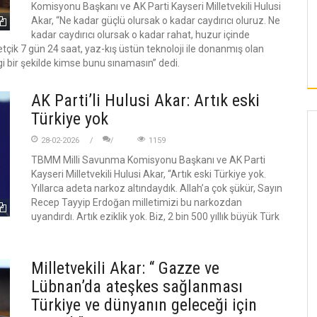
Komisyonu Başkanı ve AK Parti Kayseri Milletvekili Hulusi
Akar, “Ne kadar güçlü olursak o kadar caydırıcı oluruz. Ne
kadar caydırıcı olursak o kadar rahat, huzur içinde
ik 7 gün 24 saat, yaz-kış üstün teknoloji ile donanmış olan
i bir şekilde kimse bunu sınamasın” dedi.
AK Parti’li Hulusi Akar: Artık eski
Türkiye yok
28-02-2026
1159
TBMM Milli Savunma Komisyonu Başkanı ve AK Parti
Kayseri Milletvekili Hulusi Akar, “Artık eski Türkiye yok.
Yıllarca adeta narkoz altındaydık. Allah’a çok şükür, Sayın
Recep Tayyip Erdoğan milletimizi bu narkozdan
uyandırdı. Artık eziklik yok. Biz, 2 bin 500 yıllık büyük Türk
Milletvekili Akar: “ Gazze ve
Lübnan’da ateşkes sağlanması
Türkiye ve dünyanın geleceği için