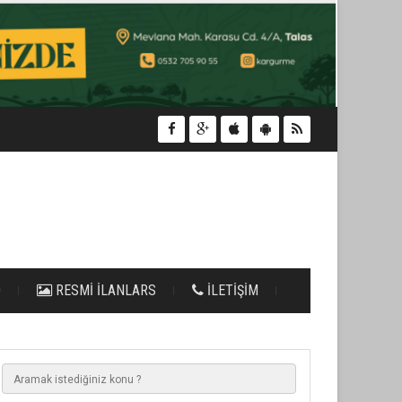
O
RESMİ İLANLARS
İLETİŞİM