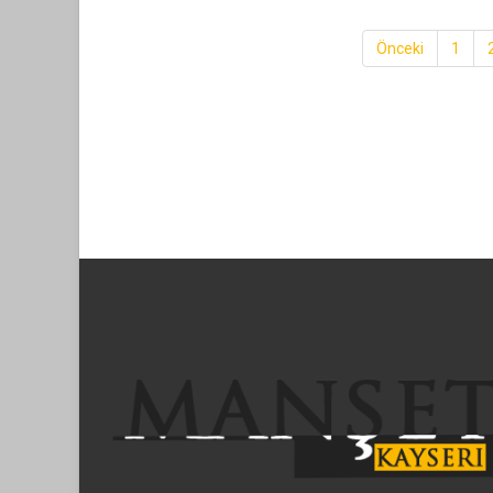
Önceki
1