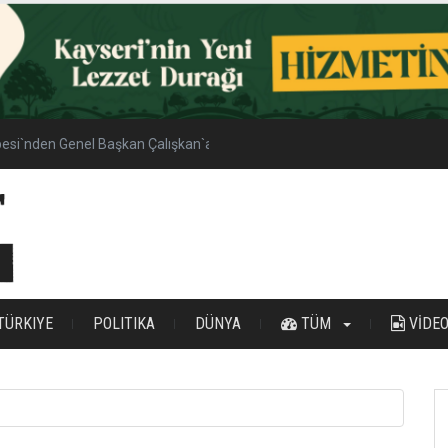
esi`nden Genel Başkan Çalışkan`a Ziyaret
TÜRKIYE
POLITIKA
DÜNYA
TÜM
VİDE