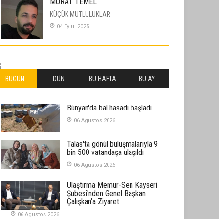
MURAT TEMEL
KÜÇÜK MUTLULUKLAR
04 Eylul 2025
İLHAN YILMAZ
SOFRADA AYRIMCILIK VAR
26 Subat 2026
BUGÜN
DÜN
BU HAFTA
BU AY
METİN ERTEM
Bünyan'da bal hasadı başladı
YENİ HİCRİ YIL VE ÜLKEMİZDE
YAŞANANLAR!
06 Agustos 2026
21 Haziran 2026
Talas'ta gönül buluşmalarıyla 9
SEMRA ŞAHİN
bin 500 vatandaşa ulaşıldı
KENDİNE UYANMAK
06 Agustos 2026
30 Temmuz 2026
Ulaştırma Memur-Sen Kayseri
Şubesi'nden Genel Başkan
Merve Şimşek
Çalışkan'a Ziyaret
İlgi Alanlarımız ve Biz
06 Agustos 2026