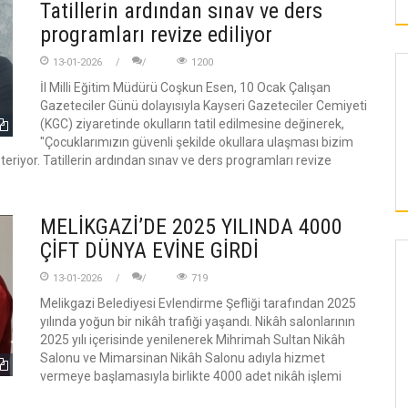
Tatillerin ardından sınav ve ders
programları revize ediliyor
13-01-2026
1200
İl Milli Eğitim Müdürü Coşkun Esen, 10 Ocak Çalışan
Gazeteciler Günü dolayısıyla Kayseri Gazeteciler Cemiyeti
(KGC) ziyaretinde okulların tatil edilmesine değinerek,
"Çocuklarımızın güvenli şekilde okullara ulaşması bizim
eriyor. Tatillerin ardından sınav ve ders programları revize
MELİKGAZİ’DE 2025 YILINDA 4000
ÇİFT DÜNYA EVİNE GİRDİ
13-01-2026
719
KAYSERI
Melikgazi Belediyesi Evlendirme Şefliği tarafından 2025
yılında yoğun bir nikâh trafiği yaşandı. Nikâh salonlarının
2025 yılı içerisinde yenilenerek Mihrimah Sultan Nikâh
İLDEM’E YAPILACAK OLAN SOSYAL TESİSTE
Salonu ve Mimarsinan Nikâh Salonu adıyla hizmet
SPOR, SAĞLIK VE EĞİTİM BİR ARADA
OLACAK!
vermeye başlamasıyla birlikte 4000 adet nikâh işlemi