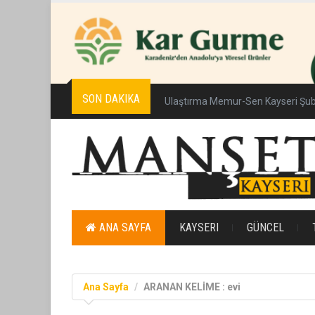
SON DAKIKA
Ulaştırma Memur-Sen Kayseri Şub
ANA SAYFA
KAYSERI
GÜNCEL
Ana Sayfa
ARANAN KELİME : evi