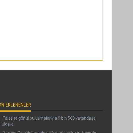
ON EKLENENLER
Talas'ta gönül buluşmalarıyla 9 bin 500 vatandaşa
ulaşıldı