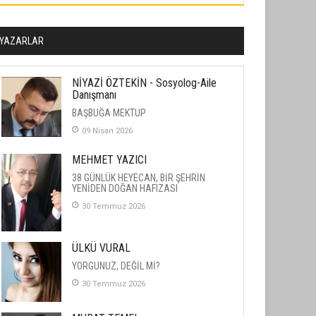
YAZARLAR
NİYAZİ ÖZTEKİN - Sosyolog-Aile
Danışmanı
BAŞBUĞA MEKTUP
09 Nisan 2026
MEHMET YAZICI
38 GÜNLÜK HEYECAN, BİR ŞEHRİN
YENİDEN DOĞAN HAFIZASI
30 Temmuz 2026
ÜLKÜ VURAL
YORGUNUZ, DEĞİL Mİ?
30 Temmuz 2026