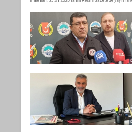
İhale ilanı, 27.01.2026 tarihli Resmî Gazete’de yayımland