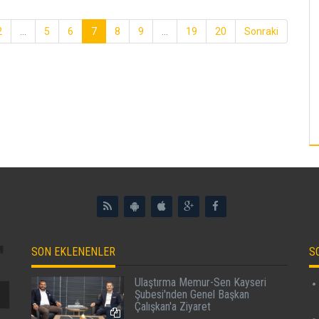
2
...
5
6
7
8
9
...
19
20
Sonraki
SON EKLENENLER
S
Ulaştırma Memur-Sen Kayseri
Şubesi'nden Genel Başkan
Çalışkan'a Ziyaret