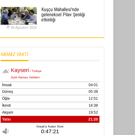
02 Ekim 2025
Kuşçu Mahallesi'nde
geleneksel Pilav Şenliği
SABAHATTİN SÜRMEN
etkinliği
Kayserispor, Rizespor’la Nihayet 3
06 Agustos 2026
puana Ulaştı
01 Mayis 2026
NAMAZ VAKTİ