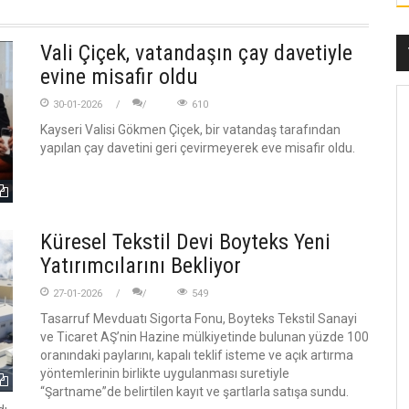
Vali Çiçek, vatandaşın çay davetiyle
evine misafir oldu
30-01-2026
610
Kayseri Valisi Gökmen Çiçek, bir vatandaş tarafından
yapılan çay davetini geri çevirmeyerek eve misafir oldu.
Küresel Tekstil Devi Boyteks Yeni
Yatırımcılarını Bekliyor
27-01-2026
549
Tasarruf Mevduatı Sigorta Fonu, Boyteks Tekstil Sanayi
ve Ticaret AŞ’nin Hazine mülkiyetinde bulunan yüzde 100
oranındaki paylarını, kapalı teklif isteme ve açık artırma
yöntemlerinin birlikte uygulanması suretiyle
“Şartname”de belirtilen kayıt ve şartlarla satışa sundu.