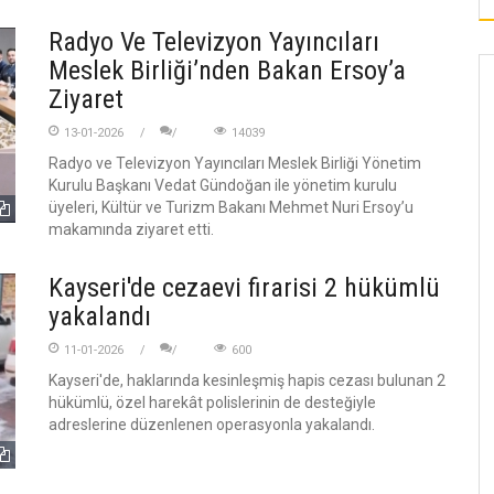
Radyo Ve Televizyon Yayıncıları
Meslek Birliği’nden Bakan Ersoy’a
Ziyaret
13-01-2026
14039
Radyo ve Televizyon Yayıncıları Meslek Birliği Yönetim
Kurulu Başkanı Vedat Gündoğan ile yönetim kurulu
üyeleri, Kültür ve Turizm Bakanı Mehmet Nuri Ersoy’u
makamında ziyaret etti.
Kayseri'de cezaevi firarisi 2 hükümlü
yakalandı
11-01-2026
600
Kayseri'de, haklarında kesinleşmiş hapis cezası bulunan 2
hükümlü, özel harekât polislerinin de desteğiyle
adreslerine düzenlenen operasyonla yakalandı.