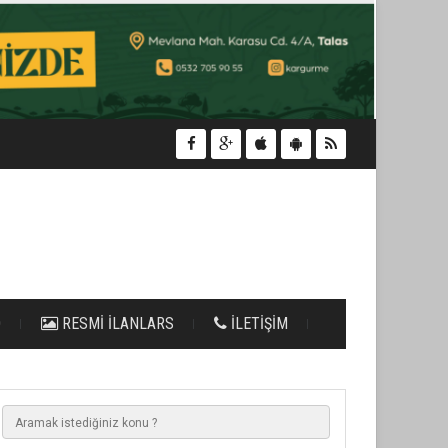
O
RESMİ İLANLARS
İLETİŞİM