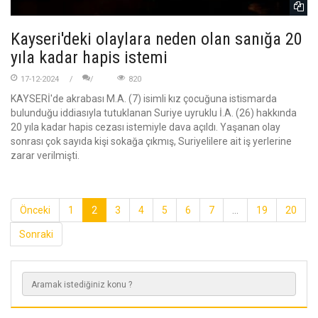
Kayseri'deki olaylara neden olan sanığa 20
yıla kadar hapis istemi
17-12-2024
820
KAYSERİ'de akrabası M.A. (7) isimli kız çocuğuna istismarda
bulunduğu iddiasıyla tutuklanan Suriye uyruklu İ.A. (26) hakkında
20 yıla kadar hapis cezası istemiyle dava açıldı. Yaşanan olay
sonrası çok sayıda kişi sokağa çıkmış, Suriyelilere ait iş yerlerine
zarar verilmişti.
Önceki
1
2
3
4
5
6
7
...
19
20
Sonraki