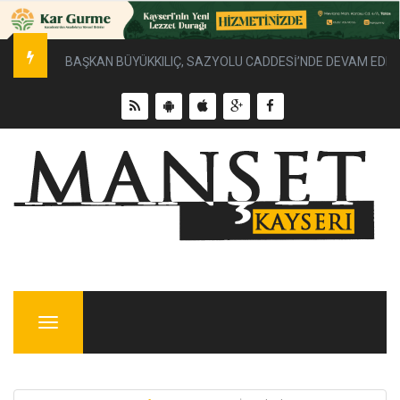
BAŞKAN BÜYÜKKILIÇ, SAZYOLU CADDESİ’NDE DEVAM EDEN 
Menu