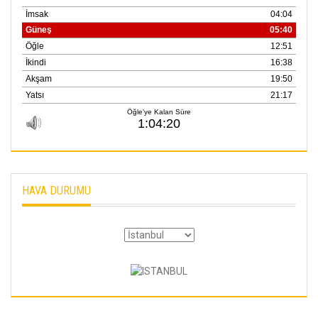
Merve Şimşek
İlgi Alanlarımız ve Biz
02 Ekim 2025
SABAHATTİN
SÜRMEN
Kayserispor,
Rizespor’la Nihayet 3
puana Ulaştı
01 Mayis 2026
HAVA DURUMU