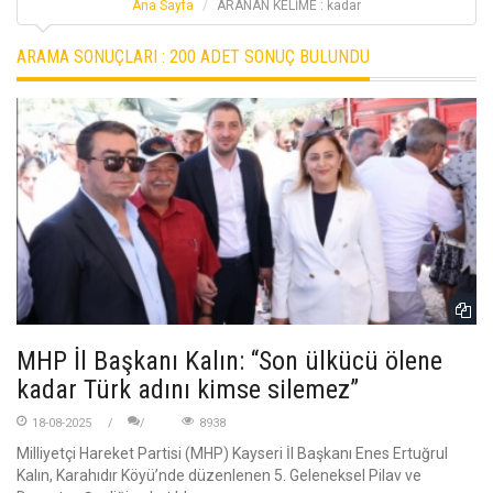
Ana Sayfa
ARANAN KELİME : kadar
ARAMA SONUÇLARI :
200 ADET SONUÇ BULUNDU
MHP İl Başkanı Kalın: “Son ülkücü ölene
kadar Türk adını kimse silemez”
18-08-2025
8938
Milliyetçi Hareket Partisi (MHP) Kayseri İl Başkanı Enes Ertuğrul
Kalın, Karahıdır Köyü’nde düzenlenen 5. Geleneksel Pilav ve