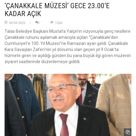
‘ÇANAKKALE MÜZESİ’ GECE 23.00’E
KADAR AÇIK
04-03-2025
1266
Talas Belediye Başkanı Mustafa Yalçın’ın vizyonuyla genç nesillere
Çanakkale ruhunu aşılamak amacıyla açılan “Çanakkale’den
Cumhuriyet’e 100. Yıl Müzesi”ne Ramazan ayarı geldi. Çanakkale
Kara Savaşları Zaferi’nin yıl dönümü olan geçen yıl 9 Ocak’ta
hizmete giren ve açıldığı günden bu yana büyük ilgi gören müzenin
ziyaret saatlerinde düzenlemeye gidildi.