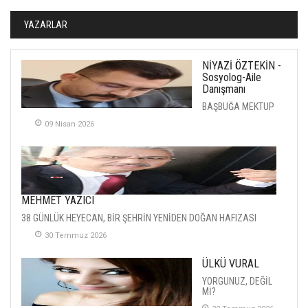
YAZARLAR
NİYAZİ ÖZTEKİN -
Sosyolog-Aile
Danışmanı
BAŞBUĞA MEKTUP
09 Nisan 2026
MEHMET YAZICI
38 GÜNLÜK HEYECAN, BİR ŞEHRİN YENİDEN DOĞAN HAFIZASI
30 Temmuz 2026
ÜLKÜ VURAL
YORGUNUZ, DEĞİL
Mİ?