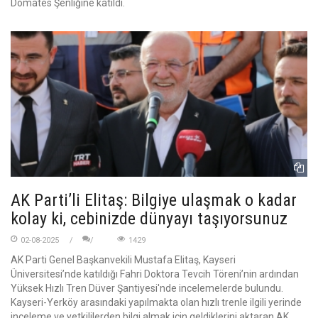
Domates Şenliğine katıldı.
AK Parti’li Elitaş: Bilgiye ulaşmak o kadar
kolay ki, cebinizde dünyayı taşıyorsunuz
02-08-2025
1429
AK Parti Genel Başkanvekili Mustafa Elitaş, Kayseri
Üniversitesi’nde katıldığı Fahri Doktora Tevcih Töreni’nin ardından
Yüksek Hızlı Tren Düver Şantiyesi'nde incelemelerde bulundu.
Kayseri-Yerköy arasındaki yapılmakta olan hızlı trenle ilgili yerinde
inceleme ve yetkililerden bilgi almak için geldiklerini aktaran AK