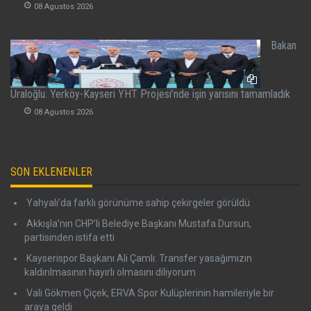
08 Agustos 2026
Bakan
Uraloğlu: Yerköy-Kayseri YHT Projesi’nde işin yarısını tamamladık
08 Agustos 2026
SON EKLENENLER
Yahyalı’da farklı görünüme sahip çekirgeler görüldü
Akkışla’nın CHP’li Belediye Başkanı Mustafa Dursun,
partisinden istifa etti
Kayserispor Başkanı Ali Çamlı: Transfer yasağımızın
kaldırılmasının hayırlı olmasını diliyorum
Vali Gökmen Çiçek, ERVA Spor Kulüplerinin hamileriyle bir
araya geldi