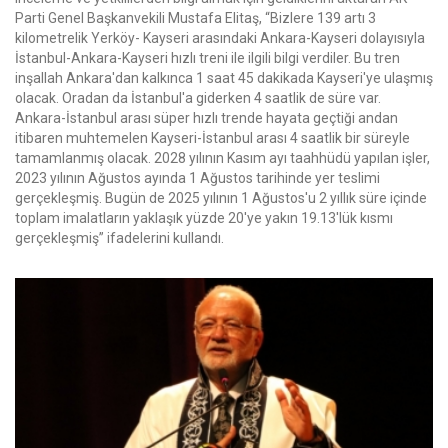
Parti Genel Başkanvekili Mustafa Elitaş, “Bizlere 139 artı 3
kilometrelik Yerköy- Kayseri arasındaki Ankara-Kayseri dolayısıyla
İstanbul-Ankara-Kayseri hızlı treni ile ilgili bilgi verdiler. Bu tren
inşallah Ankara'dan kalkınca 1 saat 45 dakikada Kayseri'ye ulaşmış
olacak. Oradan da İstanbul'a giderken 4 saatlik de süre var.
Ankara-İstanbul arası süper hızlı trende hayata geçtiği andan
itibaren muhtemelen Kayseri-İstanbul arası 4 saatlik bir süreyle
tamamlanmış olacak. 2028 yılının Kasım ayı taahhüdü yapılan işler,
2023 yılının Ağustos ayında 1 Ağustos tarihinde yer teslimi
gerçekleşmiş. Bugün de 2025 yılının 1 Ağustos'u 2 yıllık süre içinde
toplam imalatların yaklaşık yüzde 20'ye yakın 19.13'lük kısmı
gerçekleşmiş” ifadelerini kullandı.