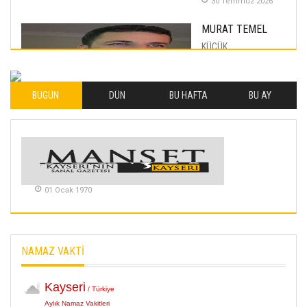
30 Temmuz 2026
MURAT TEMEL
KÜÇÜK
MUTLULUKLAR
04 Eylul 2025
BUGÜN
DÜN
BU HAFTA
BU AY
İLHAN YILMAZ
SOFRADA AYRIMCILIK
VAR
26 Subat 2026
METİN ERTEM
01 Ocak 1970
YENİ HİCRİ YIL VE
ÜLKEMİZDE
YAŞANANLAR!
21 Haziran 2026
NAMAZ VAKTİ
SEMRA ŞAHİN
KENDİNE UYANMAK
30 Temmuz 2026