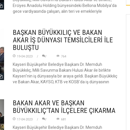
Erciyes Anadolu Holding bünyesindeki Bellona Mobilya’da
gece vardiyasında çalışan, alın teri ve emekleriyle
BAŞKAN BÜYÜKKILIÇ VE BAKAN
AKAR İŞ DÜNYASI TEMSİLCİLERİ İLE
BULUŞTU
19-04-2023
764
Kayseri Büyükşehir Belediye Başkanı Dr. Memduh
Büyükkılıç, Milli Savunma Bakanı Hulusi Akar ile birlikte
Kayseri’nin iş dünyasıyla bir araya geldi. Başkan Büyükkılıç
ve Bakan Akar, KAYSO, KTB ve KOSB’da iş dünyasının
BAKAN AKAR VE BAŞKAN
BÜYÜKKILIÇ’TAN İLÇELERE ÇIKARMA
17-04-2023
681
Kayseri Büyükşehir Belediye Başkanı Dr. Memduh