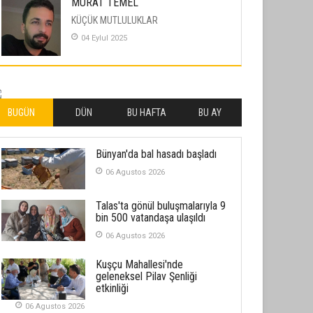
MURAT TEMEL
KÜÇÜK MUTLULUKLAR
04 Eylul 2025
İLHAN YILMAZ
SOFRADA AYRIMCILIK VAR
26 Subat 2026
BUGÜN
DÜN
BU HAFTA
BU AY
METİN ERTEM
Bünyan'da bal hasadı başladı
YENİ HİCRİ YIL VE ÜLKEMİZDE
YAŞANANLAR!
06 Agustos 2026
21 Haziran 2026
Talas'ta gönül buluşmalarıyla 9
SEMRA ŞAHİN
bin 500 vatandaşa ulaşıldı
KENDİNE UYANMAK
06 Agustos 2026
30 Temmuz 2026
Kuşçu Mahallesi'nde
geleneksel Pilav Şenliği
Merve Şimşek
etkinliği
İlgi Alanlarımız ve Biz
06 Agustos 2026