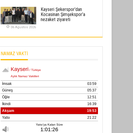
02 Ekim 2025
Kayseri Şekerspor'dan
Kocasinan Şimşekspor'a
SABAHATTİN SÜRMEN
nezaket ziyareti
Kayserispor, Rizespor’la Nihayet 3
06 Agustos 2026
puana Ulaştı
01 Mayis 2026
NAMAZ VAKTİ