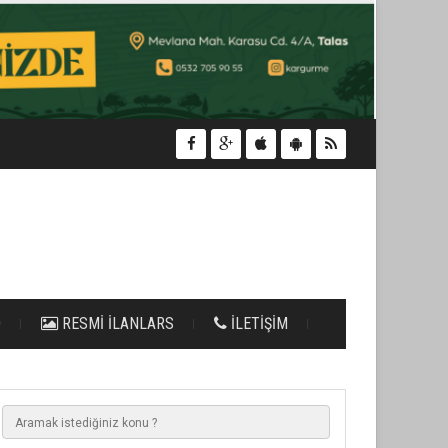
O
RESMİ İLANLARS
İLETİŞİM