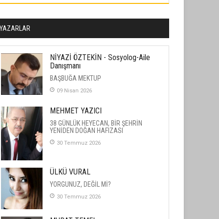
YAZARLAR
NİYAZİ ÖZTEKİN - Sosyolog-Aile
Danışmanı
BAŞBUĞA MEKTUP
09 Nisan 2026
MEHMET YAZICI
38 GÜNLÜK HEYECAN, BİR ŞEHRİN
YENİDEN DOĞAN HAFIZASI
30 Temmuz 2026
ÜLKÜ VURAL
YORGUNUZ, DEĞİL Mİ?
30 Temmuz 2026