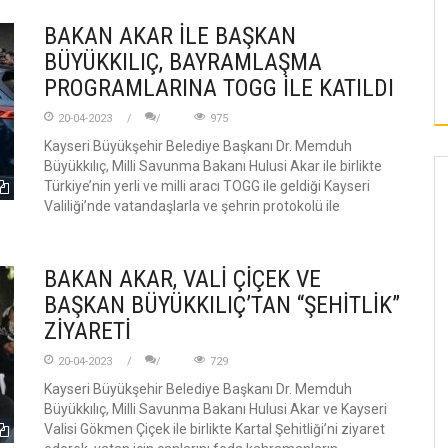
BAKAN AKAR İLE BAŞKAN
BÜYÜKKILIÇ, BAYRAMLAŞMA
PROGRAMLARINA TOGG İLE KATILDI
20-04-2023
975
Kayseri Büyükşehir Belediye Başkanı Dr. Memduh
Büyükkılıç, Milli Savunma Bakanı Hulusi Akar ile birlikte
Türkiye’nin yerli ve milli aracı TOGG ile geldiği Kayseri
Valiliği’nde vatandaşlarla ve şehrin protokolü ile
BAKAN AKAR, VALİ ÇİÇEK VE
BAŞKAN BÜYÜKKILIÇ’TAN “ŞEHİTLİK”
ZİYARETİ
20-04-2023
729
Kayseri Büyükşehir Belediye Başkanı Dr. Memduh
Büyükkılıç, Milli Savunma Bakanı Hulusi Akar ve Kayseri
Valisi Gökmen Çiçek ile birlikte Kartal Şehitliği’ni ziyaret