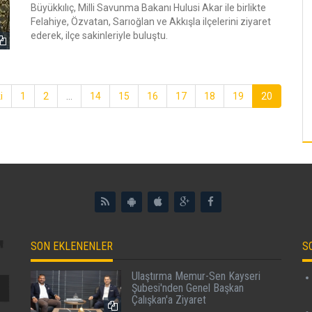
Büyükkılıç, Milli Savunma Bakanı Hulusi Akar ile birlikte
Felahiye, Özvatan, Sarıoğlan ve Akkışla ilçelerini ziyaret
ederek, ilçe sakinleriyle buluştu.
i
1
2
...
14
15
16
17
18
19
20
SON EKLENENLER
S
Ulaştırma Memur-Sen Kayseri
Şubesi'nden Genel Başkan
Çalışkan'a Ziyaret