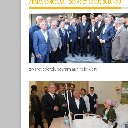
ARAMA SONUÇLARI :
200 ADET SONUÇ BULUNDU
ziyaret ederek, bayramlarını tebrik etti.