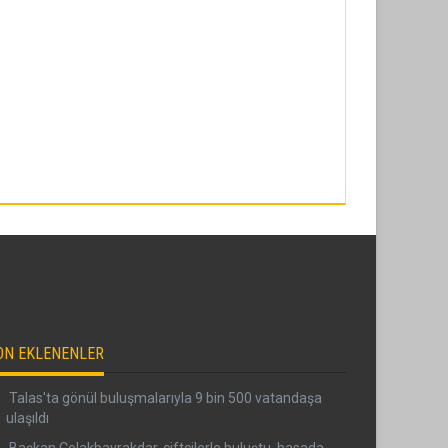
ON EKLENENLER
Talas'ta gönül buluşmalarıyla 9 bin 500 vatandaşa
ulaşıldı