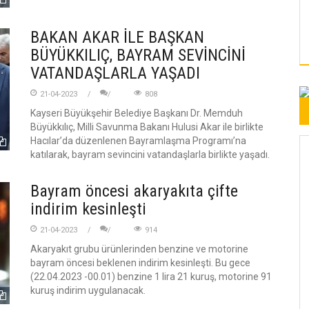
BAKAN AKAR İLE BAŞKAN
BÜYÜKKILIÇ, BAYRAM SEVİNCİNİ
VATANDAŞLARLA YAŞADI
21-04-2023
808
Kayseri Büyükşehir Belediye Başkanı Dr. Memduh
Büyükkılıç, Milli Savunma Bakanı Hulusi Akar ile birlikte
Hacılar’da düzenlenen Bayramlaşma Programı’na
katılarak, bayram sevincini vatandaşlarla birlikte yaşadı.
Bayram öncesi akaryakıta çifte
indirim kesinleşti
21-04-2023
914
Akaryakıt grubu ürünlerinden benzine ve motorine
bayram öncesi beklenen indirim kesinleşti. Bu gece
(22.04.2023 -00.01) benzine 1 lira 21 kuruş, motorine 91
kuruş indirim uygulanacak.