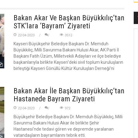
Bakan Akar Ve Başkan Büyükkılıç’tan
STK’lara ‘Bayram’ Ziyareti
22-04-2023
3512
Kayseri Büyükşehir Belediye Başkanı Dr. Memduh
Büyükkılıç, Milli Savunma Bakanı Hulusi Akar, AK Parti İl
Başkanı Fatih Üzüm, Milletvekili Adayları ve ilçe belediye
başkanlarıyla birlikte Kayseri’deki sivil toplum kuruluşların
birleştiği Kayseri Gönüllü Kültür Kuruluşları Derneği’ni
Bakan Akar İle Başkan Büyükkılıç’tan
Hastanede Bayram Ziyareti
22-04-2023
972
Büyükşehir Belediye Başkanı Dr. Memduh Büyükkılıç, Milli
Savunma Bakanı Hulusi Akar ile birlikte Şehir
Hastanesi’nde tedavi gören ve depremde yaralanan
vatandaşların bayramlarını tebrik etti.