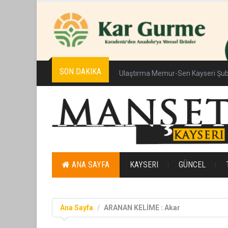
SON DAKIKA
Ulaştırma Memur-Sen Kayseri Şub
ANA SAYFA
KAYSERI
GÜNCEL
Ana Sayfa
ARANAN KELİME : Akar