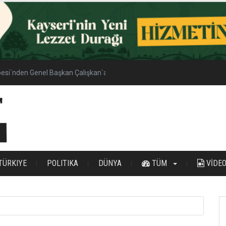
esi`nden Genel Başkan Çalışkan`a Ziyaret
TÜRKIYE
POLITIKA
DÜNYA
TÜM
VİDE