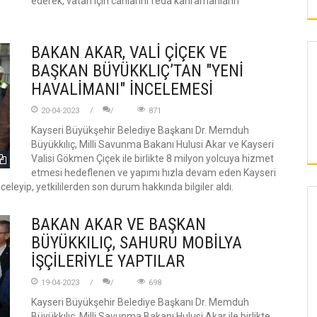
ederek, vatan için canlarını feda kahramanların
BAKAN AKAR, VALİ ÇİÇEK VE
BAŞKAN BÜYÜKKLIÇ’TAN "YENİ
HAVALİMANI" İNCELEMESİ
20-04-2023
871
Kayseri Büyükşehir Belediye Başkanı Dr. Memduh
Büyükkılıç, Milli Savunma Bakanı Hulusi Akar ve Kayseri
Valisi Gökmen Çiçek ile birlikte 8 milyon yolcuya hizmet
etmesi hedeflenen ve yapımı hızla devam eden Kayseri
eleyip, yetkililerden son durum hakkında bilgiler aldı.
KAYSERI
BAKAN AKAR VE BAŞKAN
BÜYÜKKILIÇ, SAHURU MOBİLYA
İŞÇİLERİYLE YAPTILAR
İLDEM’E YAPILACAK OLAN SOSYAL TESİSTE
SPOR, SAĞLIK VE EĞİTİM BİR ARADA
19-04-2023
698
OLACAK!
Kayseri Büyükşehir Belediye Başkanı Dr. Memduh
Büyükkılıç, Milli Savunma Bakanı Hulusi Akar ile birlikte,