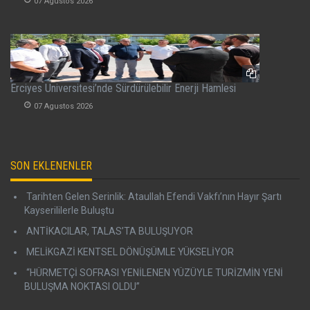
07 Agustos 2026
Erciyes Üniversitesi’nde Sürdürülebilir Enerji Hamlesi
07 Agustos 2026
SON EKLENENLER
Tarihten Gelen Serinlik: Ataullah Efendi Vakfı’nın Hayır Şartı
Kayserililerle Buluştu
ANTİKACILAR, TALAS’TA BULUŞUYOR
MELİKGAZİ KENTSEL DÖNÜŞÜMLE YÜKSELİYOR
“HÜRMETÇİ SOFRASI YENİLENEN YÜZÜYLE TURİZMİN YENİ
BULUŞMA NOKTASI OLDU”