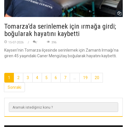
Tomarza’da serinlemek için ırmağa girdi;
boğularak hayatını kaybetti
15-07-2026
396
Kayseri'nin Tomarza ilçesinde serinlemek için Zamantı Irmağı'na
giren 45 yaşındaki Caner Mengütaş boğularak hayatını kaybetti.
1
2
3
4
5
6
7
...
19
20
Sonraki