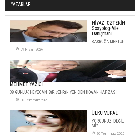
YAZARLAR
NİYAZİ ÖZTEKİN -
Sosyolog-Aile
Danışmanı
BAŞBUĞA MEKTUP
09 Nisan 2026
MEHMET YAZICI
38 GÜNLÜK HEYECAN, BİR ŞEHRİN YENİDEN DOĞAN HAFIZASI
30 Temmuz 2026
ÜLKÜ VURAL
YORGUNUZ, DEĞİL
Mİ?
30 Temmuz 2026