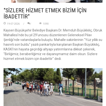
"SİZLERE HİZMET ETMEK BİZİM İÇİN
İBADETTİR"
19-07-2026
1090
Kayseri Büyükşehir Belediye Başkanı Dr. Memduh Büyükkılıç, Obruk
Mahallesi'nde bu yıl 29'uncusu düzenlenen Geleneksel Pilav
Şenliği'nde vatandaşlarla buluştu. Mahalle sakinlerinin "Yüz yıllık su
hasreti son buldu" yazılı pankartıyla karşılanan Başkan Büyükkılıç,
KASKİ'nin hayata geçirdiği altyapı yatırımlarına dikkat çekerek,
"Birliğimiz, beraberliğimiz ve dayanışmamız daim olsun. Sizlere
hizmet etmek bizim için ibadettir" dedi.