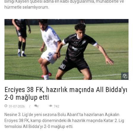
Birliği Kayseri Şubesi adına en kalbi duygularımla, muhabbetle ve
hürmetle selamlıyorum.
Erciyes 38 FK, hazırlık maçında All Bidda'yı
2-0 mağlup etti
31-07-2026
742
Nesine 3. Lig'de yeni sezona Bolu Abant'ta hazırlanan Açıkalın
Erciyes 38 FK, kamp dönemindeki ilk hazırlık maçında Katar 2. Lig
temsilcisi All Bidda'yı 2-0 mağlup etti.