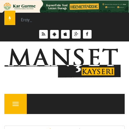
Erciyes Üniversitesi’nde Sürdürülebilir Enerji Hamlesi
Menu