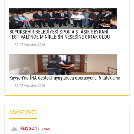
Merve Şimşek
İlgi Alanlarımız ve Biz
02 Ekim 2025
SABAHATTİN
BÜYÜKŞEHİR BELEDİYESİ SPOR A.Ş., ÂŞIK SEYRANİ
SÜRMEN
FESTİVALİ'NDE MİNİKLERİN NEŞESİNE ORTAK OLDU
Kayserispor,
Rizespor’la Nihayet 3
07 Agustos 2026
puana Ulaştı
01 Mayis 2026
Kayseri'de İHA destekli uyuşturucu operasyonu: 5 tutuklama
07 Agustos 2026
NAMAZ VAKTİ