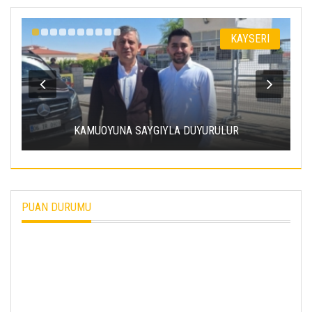
KAYSERI
ERCIYES ÜNIVERSITESI’NDE SÜRDÜR
A DUYURULUR
ENERJI HAMLESI
PUAN DURUMU