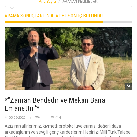
Ana Sayfa
ARANAN KELİME : etti
ARAMA SONUÇLARI :
200 ADET SONUÇ BULUNDU
*"Zaman Bendedir ve Mekân Bana
Emanettir"*
03-08-2026
414
Aziz misafirlerimiz, kıymetli protokol üyelerimiz, değerli dava
arkadaşlarım ve sevgili genç kardeşlerim;Hepinizi Millî Türk Talebe