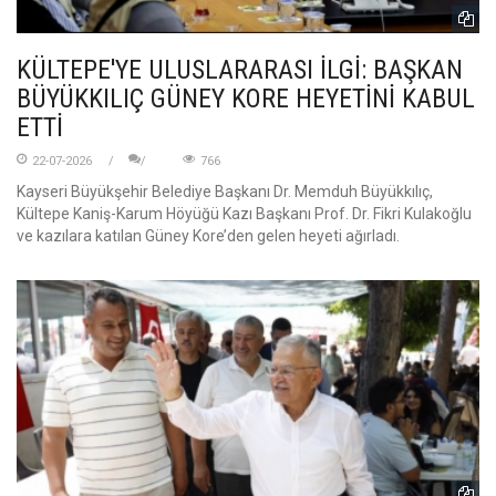
KÜLTEPE'YE ULUSLARARASI İLGİ: BAŞKAN
BÜYÜKKILIÇ GÜNEY KORE HEYETİNİ KABUL
ETTİ
22-07-2026
766
Kayseri Büyükşehir Belediye Başkanı Dr. Memduh Büyükkılıç,
Kültepe Kaniş-Karum Höyüğü Kazı Başkanı Prof. Dr. Fikri Kulakoğlu
ve kazılara katılan Güney Kore’den gelen heyeti ağırladı.