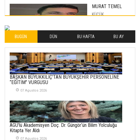
MURAT TEMEL
KÜÇÜK
MUTLULUKLAR
04 Eylul 2025
BUGÜN
DÜN
BU HAFTA
BU AY
İLHAN YILMAZ
SOFRADA AYRIMCILIK
VAR
26 Subat 2026
METİN ERTEM
BAŞKAN BÜYÜKKILIÇ'TAN BÜYÜKŞEHİR PERSONELİNE
YENİ HİCRİ YIL VE
“EĞİTİM” VURGUSU
ÜLKEMİZDE
YAŞANANLAR!
07 Agustos 2026
21 Haziran 2026
SEMRA ŞAHİN
KENDİNE UYANMAK
AGÜ'lü Akademisyen Doç. Dr. Güngör’ün Bilim Yolculuğu
30 Temmuz 2026
Kitapta Yer Aldı
07 Agustos 2026