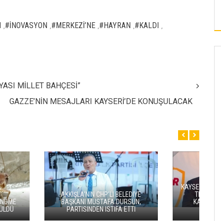
SÜRDÜRÜLEBILIR ENERJI HAMLESI
N
#İNOVASYON
#MERKEZİ’NE
#HAYRAN
#KALDI
,
,
,
,
,
ASI MİLLET BAHÇESİ”
GAZZE’NİN MESAJLARI KAYSERİ’DE KONUŞULACAK
R BAŞKANI ALI ÇAMLI:
FER YASAĞIMIZIN
VALI GÖKMEN ÇIÇEK, ERVA SPOR
ILMASININ HAYIRLI
KULÜPLERININ HAMILERIYLE BIR
SINI DILIYORUM
ARAYA GELDI