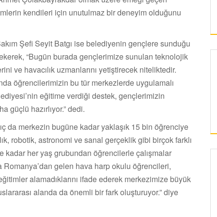
imlerin kendileri için unutulmaz bir deneyim olduğunu
akım Şefi Seyit Batgı ise belediyenin gençlere sunduğu
çekerek, “Bugün burada gençlerimize sunulan teknolojik
ni ve havacılık uzmanlarını yetiştirecek niteliktedir.
sunda öğrencilerimizin bu tür merkezlerde uygulamalı
diyesi’nin eğitime verdiği destek, gençlerimizin
a güçlü hazırlıyor.” dedi.
ıç da merkezin bugüne kadar yaklaşık 15 bin öğrenciye
k, robotik, astronomi ve sanal gerçeklik gibi birçok farklı
eye kadar her yaş grubundan öğrencilerle çalışmalar
 Romanya’dan gelen hava harp okulu öğrencileri,
KAYSERI
 eğitimler alamadıklarını ifade ederek merkezimize büyük
luslararası alanda da önemli bir fark oluşturuyor.” diye
ERCIYES ÜNIVERSITESI’NDE