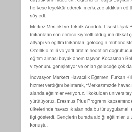
herkese teşekkür ederek, merkezde aldıkları eğit
söyledi.
Merkez Mesleki ve Teknik Anadolu Lisesi Uçak B
imkânların son derece kıymetli olduğuna dikkat 
altyapı ve eğitim imkânları, geleceğin mühendisleri
Özellikle millî ve yerli üretim hedefleri doğrultu
eğitim alması büyük önem taşıyor. Kocasinan Bele
vizyonunu genişletiyor ve onları geleceğe çok dah
İnovasyon Merkezi Havacılık Eğitmeni Furkan Kıl
hizmet verdiğini belirterek, “Merkezimizde havacılı
alanda eğitimler veriyoruz. İlkokuldan üniversit
yürütüyoruz. Erasmus Plus Programı kapsamında
ülkelerinde havacılık alanında bu tür uygulamalı
ilgi gösterdi. Gençlerin burada aldığı eğitimler, u
konuştu.