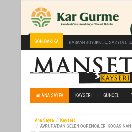
SON DAKIKA
BAŞKAN BÜYÜKKILIÇ, SAZYOLU C
ANA SAYFA
KAYSERI
GÜNCEL
Ana Sayfa
Kayseri
AVRUPA’DAN GELEN ÖĞRENCİLER, KOCASİNAN 