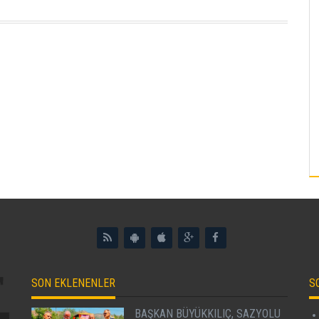
SON EKLENENLER
S
BAŞKAN BÜYÜKKILIÇ, SAZYOLU