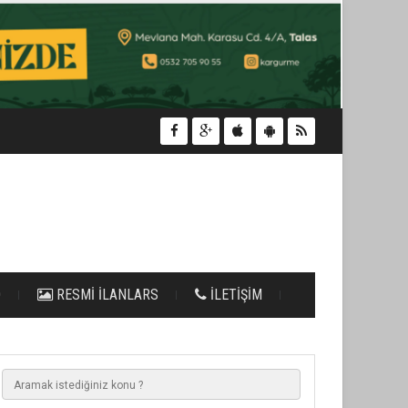
O
RESMİ İLANLARS
İLETİŞİM