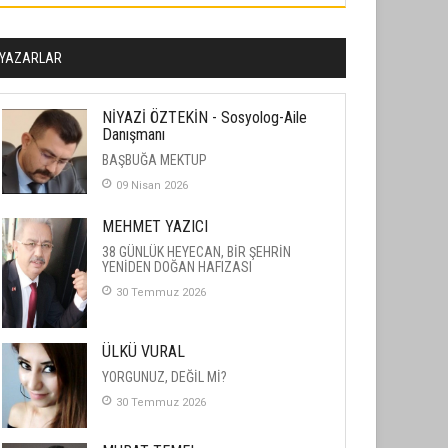
YAZARLAR
NİYAZİ ÖZTEKİN - Sosyolog-Aile
Danışmanı
BAŞBUĞA MEKTUP
09 Nisan 2026
MEHMET YAZICI
38 GÜNLÜK HEYECAN, BİR ŞEHRİN
YENİDEN DOĞAN HAFIZASI
30 Temmuz 2026
ÜLKÜ VURAL
YORGUNUZ, DEĞİL Mİ?
30 Temmuz 2026