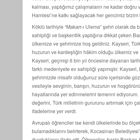
kalması, yaptığımız çalışmaların ne kadar doğru v
Hamlesi’ne katkı sağlayacak her gencimiz bizim iç
Köklü tarihiyle “Makarr-ı Ulema” şehri olarak da 
sahipliği ve başkentlik yaptığına dikkat çeken B
ülkemize ve şehrimize hoş geldiniz. Kayseri, Türki
huzurun ve kardeşliğin hâkim olduğu ülkemiz ve
Kayseri, geçmişi 6 bin yıl öncesine dayanan tarih
farklı medeniyete ev sahipliği yapmıştır. Kayseri
şehrimizde misafir olduğunuz süre içerisinde güzel 
vesileyle sevginin, barışın, huzurun ve hoşgörünü
hayatlarında yer edinmelerini temenni ediyorum. 
değerini, Türk milletinin gururunu artırmak için ç
ifadelerine yer verdi.
Avrupalı öğrenciler ise kendi ülkelerinde bu ölçek
bulamadıklarını belirterek, Kocasinan Belediyes
duyduklarını ifade etti. Öğrenciler, başta Başk