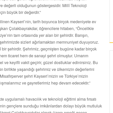
e değerli olduğunun göstergesidir. Millî Teknoloji
in büyük bir değerdir.”
bilinen Kayseri’nin, tarih boyunca birçok medeniyete ev
aşkan Çolakbayrakdar, öğrencilere hitaben, “Öncelikle
ye’nin tam ortasında yer alan bir şehirdir. Barışın,
 şehrimizde sizleri ağırlamaktan memnuniyet duyuyoruz.
î bir şehirdir. Şehrimiz, geçmişten bugüne kadar birçok
, hem ticaret hem de sanayi şehri olmuştur. Umarım
ve keyifli vakit geçirir, güzel dostluklar edinirsiniz. Bu
n birlikte yaşandığı şehrimiz ve ülkemizin değerlerini
Misafirperver şehri Kayseri’mizin ve Türkiye’mizin
alışmalarımız ve gayretlerimiz hep devam edecektir.”
te uygulamalı havacılık ve teknoloji eğitimi alma fırsatı
i’nin gençlere sunduğu imkânlardan dolayı büyük mutluluk
an Ahmet Çolakbayrakdar olmak üzere emeği geçen