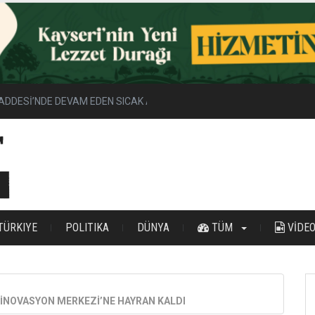
ADDESİ’NDE DEVAM EDEN SICAK ASFALT ÇALIŞMALARINI İNCELEDİ
TÜRKIYE
POLITIKA
DÜNYA
TÜM
VİDE
İNOVASYON MERKEZİ’NE HAYRAN KALDI