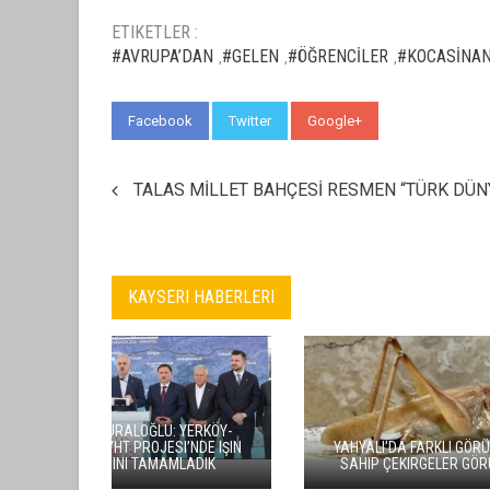
ETIKETLER :
#AVRUPA’DAN
#GELEN
#ÖĞRENCİLER
#KOCASİNA
,
,
,
Facebook
Twitter
Google+
WhatsApp
TALAS MİLLET BAHÇESİ RESMEN “TÜRK DÜNY
KAYSERI HABERLERI
KAYSERISPO
AKKIŞLA’NIN CHP’LI BELEDIYE
TRANS
BAŞKANI MUSTAFA DURSUN,
KALDIR
PARTISINDEN ISTIFA ETTI
OLMA