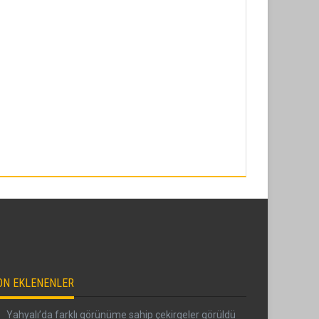
ON EKLENENLER
Yahyalı’da farklı görünüme sahip çekirgeler görüldü