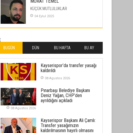
MURAT TEMEL
KÜÇÜK MUTLULUKLAR
04 Eylul 2025
İLHAN YILMAZ
SOFRADA AYRIMCILIK VAR
26 Subat 2026
BUGÜN
DÜN
BU HAFTA
BU AY
METİN ERTEM
Kayserispor’da transfer yasağı
YENİ HİCRİ YIL VE ÜLKEMİZDE
kaldırıldı
YAŞANANLAR!
08 Agustos 2026
21 Haziran 2026
Pınarbaşı Belediye Başkanı
SEMRA ŞAHİN
Deniz Yağan, CHP’den
KENDİNE UYANMAK
ayrıldığını açıkladı
30 Temmuz 2026
08 Agustos 2026
Kayserispor Başkanı Ali Çamlı:
Merve Şimşek
Transfer yasağımızın
İlgi Alanlarımız ve Biz
kaldırılmasının hayırlı olmasını