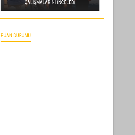
ÇALIŞMALARINI İNCELEDİ
PROJESI’NDE
PUAN DURUMU