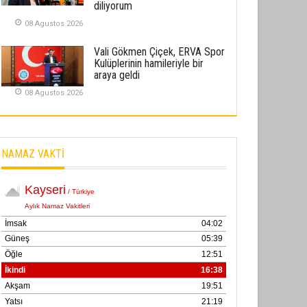
diliyorum
02 Ekim 2025
08 Agustos 2026
SABAHATTİN SÜRMEN
Vali Gökmen Çiçek, ERVA Spor
Kayserispor, Rizespor’la Nihayet 3
Kulüplerinin hamileriyle bir
puana Ulaştı
araya geldi
01 Mayis 2026
08 Agustos 2026
NAMAZ VAKTİ