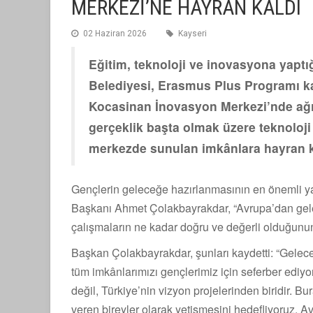
MERKEZİ’NE HAYRAN KALDI
02 Haziran 2026
Kayseri
Eğitim, teknoloji ve inovasyona yaptı
Belediyesi, Erasmus Plus Programı k
Kocasinan İnovasyon Merkezi’nde ağırl
gerçeklik başta olmak üzere teknoloji 
merkezde sunulan imkânlara hayran kal
Gençlerin geleceğe hazırlanmasının en önemli ya
Başkanı Ahmet Çolakbayrakdar, “Avrupa’dan gele
çalışmaların ne kadar doğru ve değerli olduğunun 
Başkan Çolakbayrakdar, şunları kaydetti: “Gelece
tüm imkânlarımızı gençlerimiz için seferber edi
değil, Türkiye’nin vizyon projelerinden biridir. Bu
veren bireyler olarak yetişmesini hedefliyoruz. 