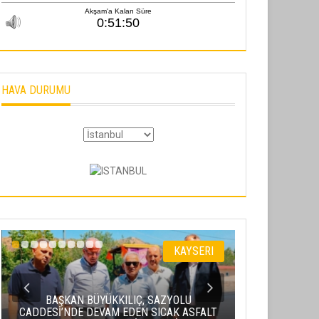
HAVA DURUMU
KAYSERI
BAŞKAN BÜYÜKKILIÇ, SAZYOLU
CADDESİ’NDE DEVAM EDEN SICAK ASFALT
BAKAN URALO