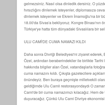
gelmezsiniz. Nasıl olsa dinledik dersiniz. O yüzd
hırsızlığını dinlemek isteyenler, diplomasıza cev
dinlemek isteyenler ve Ekrem İmamoğlu'na bir b
18.00'da Sivas'a bekliyoruz. Kongre Binası'nın 
Türkiye'ye hatta tüm dünyadaki Sivaslılara bir s
ULU CAMİ'DE CUMA NAMAZI KILDI
Daha sonra Divriği Belediyesi'ni ziyaret ederek,
Özel, ardından beraberindekiler ile birlikte Tarihi 
hakkında bilgiler alan Özel, vatandaşlarla fotoğra
cuma namazını kıldı. Çıkışta gazetecilere açıkla
önündeyiz. Ben buraya geçmişte milletvekili olar
geldiğimde Ulu Camii restorasyondaydı O zaman s
Cami'de bir cuma namazımızı kılacağız. Hem de U
duyuracağız. Çünkü Ulu Cami Divriye ekonomisi 