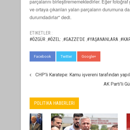
parçalarını birleştirememektedirler. Eğer fotoğraf
ve ortaya çıkarılan yalan parçaların durumuna da 
durumdadırlar" dedi.
ETIKETLER :
#ÖZGÜR
#ÖZEL:
#GAZZE’DE
#YAŞANANLARA
#KAR
,
,
,
,
Facebook
Twitter
Google+
WhatsApp
CHP'li Karatepe: Kamu işvereni tarafından yapıl
AK Parti'li G
POLITIKA HABERLERI