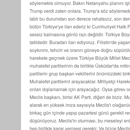
söylemekle olmuyor. Bakın Netanyahu planını işl
Trump verdi zaten onlara. Trump'a söz söylemede
tabii bu durumdan son derece rahatsızız, son de
bütün Türkiye'ye ilan ederiz ki Cumhuriyet Halk Pa
sessiz kalmasına gönlü razı değildir. Türkiye Büyü
tatildedir. Buradan ilan ediyoruz. Filistin'de ya
soykırımı, tehciri ve oranın güneye doğru süpürü
harekete geçmek üzere Türkiye Büyük Millet Mecli
muhalefet partilerinin de birlikte Üsküdar'da miti
partilerin grup başkan vekillerini önümüzdeki bir
Muhalefet partilerini arayacaklar. Milliyetçi Harek
onları dışlamamak için arayacağız. Oysa görev onl
Meclis başkanı, birisi AK Parti, diğeri de biziz. M
alarak en yüksek imza sayısıyla Meclis'i olağan
birkaç gün içinde yapıp pazartesi günü gerekli 
düşünüyoruz. Meclis'in oturması, bu meseleyi eni
hep birlikte karar vermesi gerekir. Ve bizce Me