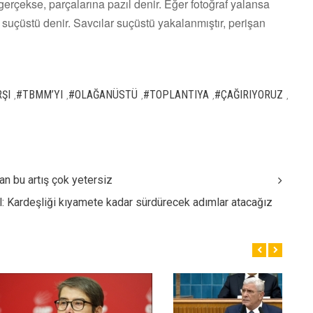
 gerçekse, parçalarına pazıl denir. Eğer fotoğraf yalansa
suçüstü denir. Savcılar suçüstü yakalanmıştır, perişan
ŞI
#TBMM’YI
#OLAĞANÜSTÜ
#TOPLANTIYA
#ÇAĞIRIYORUZ
,
,
,
,
,
an bu artış çok yetersiz
ül: Kardeşliği kıyamete kadar sürdürecek adımlar atacağız