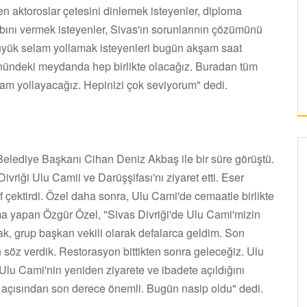
en aktoroslar çetesini dinlemek isteyenler, diploma
abını vermek isteyenler, Sivas'ın sorunlarının çözümünü
üyük selam yollamak isteyenleri bugün akşam saat
önündeki meydanda hep birlikte olacağız. Buradan tüm
elam yollayacağız. Hepinizi çok seviyorum" dedi.
 Belediye Başkanı Cihan Deniz Akbaş ile bir süre görüştü.
Divriği Ulu Camii ve Darüşşifası'nı ziyaret etti. Eser
f çektirdi. Özel daha sonra, Ulu Cami'de cemaatle birlikte
ma yapan Özgür Özel, "Sivas Divriği'de Ulu Cami'mizin
ak, grup başkan vekili olarak defalarca geldim. Son
öz verdik. Restorasyon bittikten sonra geleceğiz. Ulu
lu Cami'nin yeniden ziyarete ve ibadete açıldığını
açısından son derece önemli. Bugün nasip oldu" dedi.