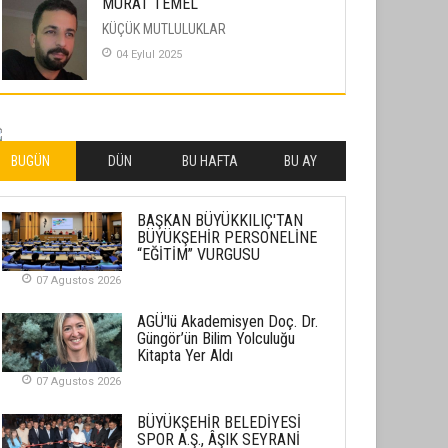
MURAT TEMEL
KÜÇÜK MUTLULUKLAR
04 Eylul 2025
İLHAN YILMAZ
SOFRADA AYRIMCILIK VAR
26 Subat 2026
BUGÜN
DÜN
BU HAFTA
BU AY
METİN ERTEM
BAŞKAN BÜYÜKKILIÇ'TAN
YENİ HİCRİ YIL VE ÜLKEMİZDE
BÜYÜKŞEHİR PERSONELİNE
YAŞANANLAR!
“EĞİTİM” VURGUSU
21 Haziran 2026
07 Agustos 2026
SEMRA ŞAHİN
AGÜ'lü Akademisyen Doç. Dr.
KENDİNE UYANMAK
Güngör’ün Bilim Yolculuğu
Kitapta Yer Aldı
30 Temmuz 2026
07 Agustos 2026
Merve Şimşek
BÜYÜKŞEHİR BELEDİYESİ
İlgi Alanlarımız ve Biz
SPOR A.Ş., ÂŞIK SEYRANİ