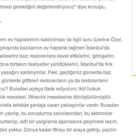
mesi gerektiğini değerlendiriyoruz" diye konuştu.
'
n ev hapislerinin kaldırılması ile ilgili soru üzerine Özel,
 çıkışında bazılarının ev hapsine rağmen İstanbul'da
ailelerini bazı restoranlara davet ettiklerini, 'görüşelim.
ına birtakım faaliyetler yürüttüklerini, İstanbul'da fink
 yasağını kaldırıyorlar. Peki, geçtiğimiz günlerde baz
günlerde gittikleri restoranların ya da restoranların
ız? Buradan açıkça ifade ediyorum; ikili hukuk
ılık meselesi, iftiracılık meselesine dönüştürülmüştür.
evlatla tehdide şantaja varan yaklaşımlar vardır. Buradan
 yazılıp, bu soruşturma savcılarından, bu aktoroslar
rtarılıp, adil bir yargılama aşamasına geçilmesi lazım,
i yoktur. Dünya kadar iftirayı bir araya getirip, pazılın