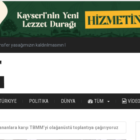
nsfer yasağımızın kaldırılmasının hayırlı olmasını diliyorum
TÜRKIYE
POLITIKA
DÜNYA
TÜM
VİDE
ananlara karşı TBMM’yi olağanüstü toplantıya çağırıyoruz