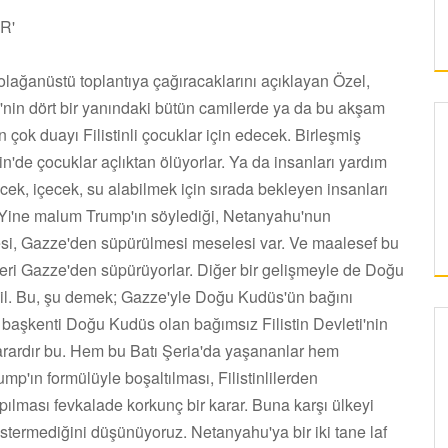
R'
lağanüstü toplantıya çağıracaklarını açıklayan Özel,
in dört bir yanındaki bütün camilerde ya da bu akşam
çok duayı Filistinli çocuklar için edecek. Birleşmiş
listin'de çocuklar açlıktan ölüyorlar. Ya da insanları yardım
ek, içecek, su alabilmek için sırada bekleyen insanları
. Yine malum Trump'ın söylediği, Netanyahu'nun
lmesi, Gazze'den süpürülmesi meselesi var. Ve maalesef bu
leri Gazze'den süpürüyorlar. Diğer bir gelişmeyle de Doğu
ail. Bu, şu demek; Gazze'yle Doğu Kudüs'ün bağını
 başkenti Doğu Kudüs olan bağımsız Filistin Devleti'nin
 karardır bu. Hem bu Batı Şeria'da yaşananlar hem
KAYSERI
'ın formülüyle boşaltılması, Filistinlilerden
apılması fevkalade korkunç bir karar. Buna karşı ülkeyi
stermediğini düşünüyoruz. Netanyahu'ya bir iki tane laf
“HÜRMETÇİ SOFRASI YENİLENEN YÜZÜYLE