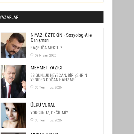
YAZARLAR
NİYAZİ ÖZTEKİN - Sosyolog-Aile
Danışmanı
BAŞBUĞA MEKTUP
09 Nisan 2026
MEHMET YAZICI
38 GÜNLÜK HEYECAN, BİR ŞEHRİN
YENİDEN DOĞAN HAFIZASI
30 Temmuz 2026
ÜLKÜ VURAL
YORGUNUZ, DEĞİL Mİ?
30 Temmuz 2026