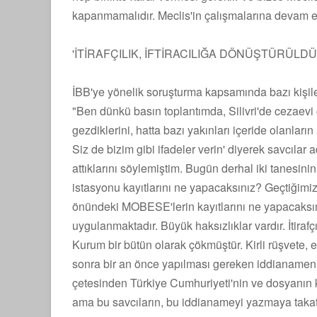
kapanmamalıdır. Meclis'in çalışmalarına devam et
'İTİRAFÇILIK, İFTİRACILIĞA DÖNÜŞTÜRÜLDÜ
İBB'ye yönelik soruşturma kapsamında bazı kişileri
"Ben dünkü basın toplantımda, Silivri'de cezaevi
gezdiklerini, hatta bazı yakınları içeride olanların 
Siz de bizim gibi ifadeler verin' diyerek savcılar ad
attıklarını söylemiştim. Bugün derhal iki tanesinin
istasyonu kayıtlarını ne yapacaksınız? Geçtiğimiz 
önündeki MOBESE'lerin kayıtlarını ne yapacaksın
uygulanmaktadır. Büyük haksızlıklar vardır. İtirafç
Kurum bir bütün olarak çökmüştür. Kirli rüşvete, 
sonra bir an önce yapılması gereken iddianamenin
çetesinden Türkiye Cumhuriyeti'nin ve dosyanın ku
ama bu savcıların, bu iddianameyi yazmaya takatler