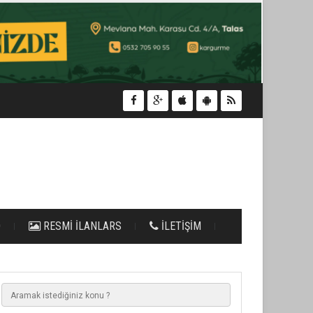
O
RESMİ İLANLARS
İLETİŞİM