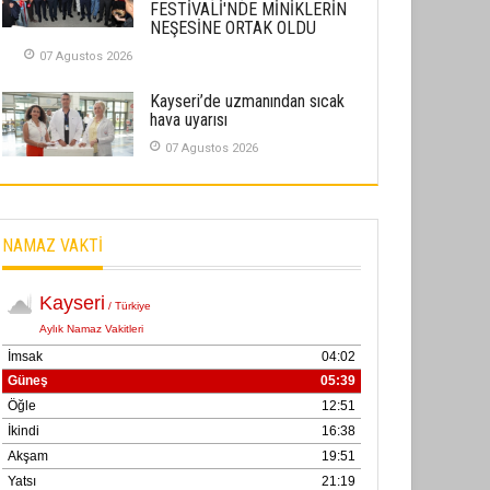
FESTİVALİ'NDE MİNİKLERİN
02 Ekim 2025
NEŞESİNE ORTAK OLDU
07 Agustos 2026
SABAHATTİN SÜRMEN
Kayserispor, Rizespor’la Nihayet 3
Kayseri’de uzmanından sıcak
puana Ulaştı
hava uyarısı
01 Mayis 2026
07 Agustos 2026
NAMAZ VAKTİ