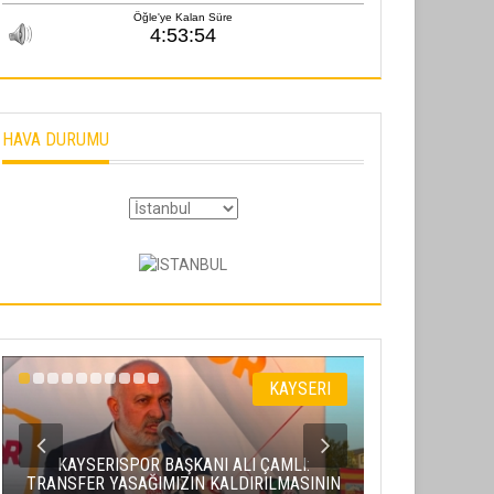
HAVA DURUMU
KAYSERI
KAYSERISPOR BAŞKANI ALI ÇAMLI:
VALI GÖK
TRANSFER YASAĞIMIZIN KALDIRILMASININ
KULÜPLERINI