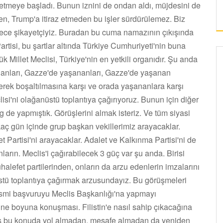
TURİZMİN YENİ BULUŞMA NOKTASI OLDU”
etmeye başladı. Bunun iznini de ondan aldı, müjdesini de
n, Trump'a itiraz etmeden bu işler sürdürülemez. Biz
rece şikayetçiyiz. Buradan bu cuma namazının çıkışında
rtisi, bu şartlar altında Türkiye Cumhuriyeti'nin buna
k Millet Meclisi, Türkiye'nin en yetkili organıdır. Şu anda
şananları, Gazze'de yaşananları, Gazze'de yaşanan
lerek boşaltılmasına karşı ve orada yaşananlara karşı
si'ni olağanüstü toplantıya çağırıyoruz. Bunun için diğer
ng de yapmıştık. Görüşlerini almak isteriz. Ve tüm siyasi
kaç gün içinde grup başkan vekillerimiz arayacaklar.
et Partisi'ni arayacaklar. Adalet ve Kalkınma Partisi'ni de
arın. Meclis'i çağırabilecek 3 güç var şu anda. Birisi
uhalefet partilerinden, onların da arzu edenlerin imzalarını
üstü toplantıya çağırmak arzusundayız. Bu görüşmeleri
resmi başvuruyu Meclis Başkanlığı'na yapmayı
ne boyuna konuşması. Filistin'e nasıl sahip çıkacağına
clis bu konuda yol almadan, mesafe almadan da yeniden