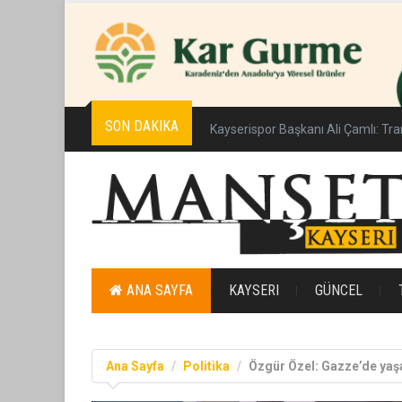
SON DAKIKA
Kayserispor Başkanı Ali Çamlı: Tra
ANA SAYFA
KAYSERI
GÜNCEL
Ana Sayfa
Politika
Özgür Özel: Gazze’de yaş