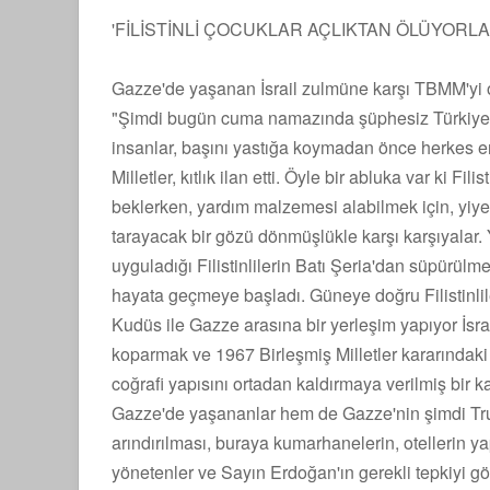
'FİLİSTİNLİ ÇOCUKLAR AÇLIKTAN ÖLÜYORLA
Gazze'de yaşanan İsrail zulmüne karşı TBMM'yi o
"Şimdi bugün cuma namazında şüphesiz Türkiye'n
insanlar, başını yastığa koymadan önce herkes en 
Milletler, kıtlık ilan etti. Öyle bir abluka var ki Fi
beklerken, yardım malzemesi alabilmek için, yiyec
tarayacak bir gözü dönmüşlükle karşı karşıyalar
uyguladığı Filistinlilerin Batı Şeria'dan süpürü
hayata geçmeye başladı. Güneye doğru Filistinli
Kudüs ile Gazze arasına bir yerleşim yapıyor İsr
koparmak ve 1967 Birleşmiş Milletler kararındaki
coğrafi yapısını ortadan kaldırmaya verilmiş bir
Gazze'de yaşananlar hem de Gazze'nin şimdi Trump
arındırılması, buraya kumarhanelerin, otellerin y
yönetenler ve Sayın Erdoğan'ın gerekli tepkiyi gö