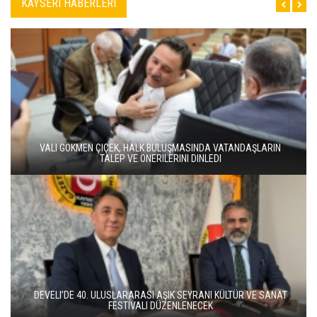
KAYSERI HABERLERI
VALI GÖKMEN ÇIÇEK, HALK BULUŞMASINDA VATANDAŞLARIN
TALEP VE ÖNERILERINI DINLEDI
DEVELI’DE 40. ULUSLARARASI AŞIK SEYRANI KÜLTÜR VE SANAT
FESTIVALI DÜZENLENECEK