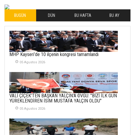
04 Eylul 2025
BUGÜN
DÜN
BU HAFTA
BU AY
İLHAN YILMAZ
SOFRADA AYRIMCILIK
VAR
26 Subat 2026
METİN ERTEM
MHP Kayseri’de 10 ilçenin kongresi tamamlandı
YENİ HİCRİ YIL VE
05 Agustos 2026
ÜLKEMİZDE
YAŞANANLAR!
21 Haziran 2026
SEMRA ŞAHİN
VALİ ÇİÇEK’TEN BAŞKAN YALÇIN’A ÖVGÜ: "BİZİ İLK GÜN
KENDİNE UYANMAK
YÜREKLENDİREN İSİM MUSTAFA YALÇIN OLDU"
30 Temmuz 2026
05 Agustos 2026
Merve Şimşek
İlgi Alanlarımız ve Biz
02 Ekim 2025