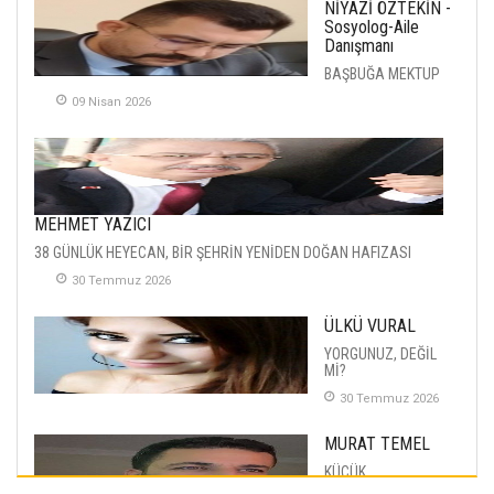
NİYAZİ ÖZTEKİN -
Sosyolog-Aile
Danışmanı
BAŞBUĞA MEKTUP
09 Nisan 2026
MEHMET YAZICI
38 GÜNLÜK HEYECAN, BİR ŞEHRİN YENİDEN DOĞAN HAFIZASI
30 Temmuz 2026
ÜLKÜ VURAL
YORGUNUZ, DEĞİL
Mİ?
30 Temmuz 2026
MURAT TEMEL
KÜÇÜK
MUTLULUKLAR