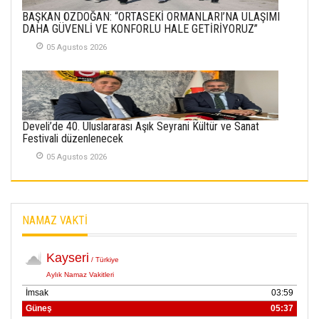
BAŞKAN ÖZDOĞAN: “ORTASEKİ ORMANLARI’NA ULAŞIMI
SABAHATTİN
DAHA GÜVENLİ VE KONFORLU HALE GETİRİYORUZ”
SÜRMEN
05 Agustos 2026
Kayserispor,
Rizespor’la Nihayet 3
puana Ulaştı
01 Mayis 2026
Develi’de 40. Uluslararası Aşık Seyrani Kültür ve Sanat
Festivali düzenlenecek
05 Agustos 2026
NAMAZ VAKTİ