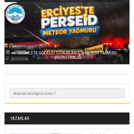
ERCIYES’TE GÖKYÜZÜ TUTKUNLARI IÇIN METEOR YAĞMURU
ŞÖLEN ETKINLIĞI
YAZARLAR