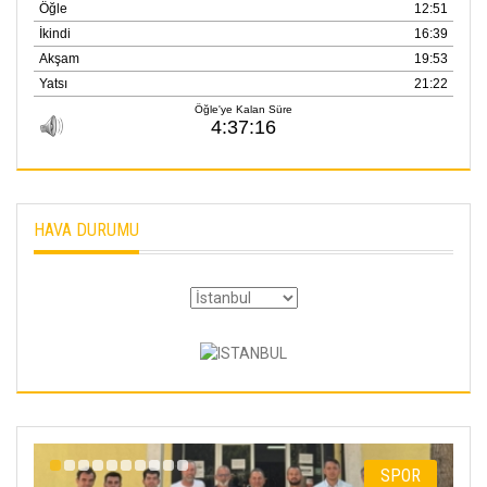
HAVA DURUMU
I
SPOR