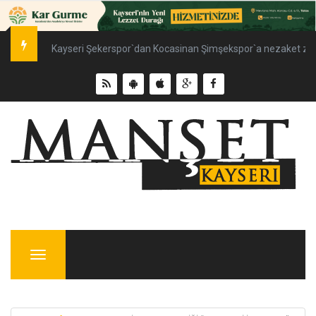
Kayseri Şekerspor`dan Kocasinan Şimşekspor`a nezaket ziy
Menu