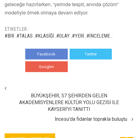
geleceğe hazırlarken, “yerinde tespit, anında çözüm”
modeliyle örnek olmaya devam ediyor.
ETIKETLER :
#BİR
#TALAS
#KLASİĞİ
#OLAY
#YERİ
#İNCELEME
,
,
,
,
,
,
Facebook
Twitter
Google+
WhatsApp
BÜYÜKŞEHİR, 57 ŞEHİRDEN GELEN
AKADEMİSYENLERE KÜLTÜR YOLU GEZİSİ İLE
KAYSERİ’Yİ TANITTI
İncesu’da fidanlar toprakla buluştu