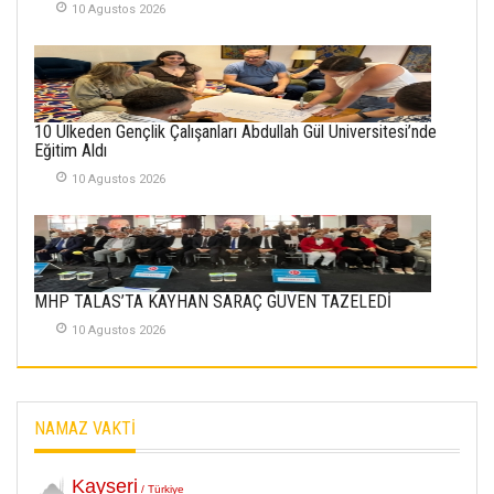
10 Agustos 2026
Merve Şimşek
İlgi Alanlarımız ve Biz
02 Ekim 2025
SABAHATTİN
10 Ülkeden Gençlik Çalışanları Abdullah Gül Üniversitesi’nde
SÜRMEN
Eğitim Aldı
Kayserispor,
Rizespor’la Nihayet 3
10 Agustos 2026
puana Ulaştı
01 Mayis 2026
MHP TALAS’TA KAYHAN SARAÇ GÜVEN TAZELEDİ
10 Agustos 2026
NAMAZ VAKTİ