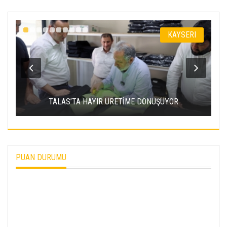
I
KAYSERI
TALAS’TA HAYIR ÜRETİME DÖNÜŞÜYOR
PUAN DURUMU