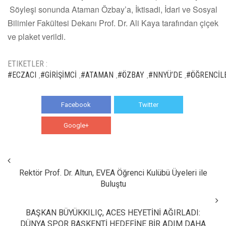
Söyleşi sonunda Ataman Özbay’a, İktisadi, İdari ve Sosyal
Bilimler Fakültesi Dekanı Prof. Dr. Ali Kaya tarafından çiçek
ve plaket verildi.
ETIKETLER :
#ECZACI
#GİRİŞİMCİ
#ATAMAN
#ÖZBAY
#NNYÜ’DE
#ÖĞRENCİL
,
,
,
,
,
Facebook
Twitter
Google+
WhatsApp
Rektör Prof. Dr. Altun, EVEA Öğrenci Kulübü Üyeleri ile
Buluştu
BAŞKAN BÜYÜKKILIÇ, ACES HEYETİNİ AĞIRLADI:
DÜNYA SPOR BAŞKENTİ HEDEFİNE BİR ADIM DAHA