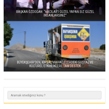
BAŞKAN ÖZDOĞAN: “HACILAR’I GÜZEL YAPAN SİZ GÜZEL
İNSANLARSINIZ”
BÜYÜKŞEHİR’DEN, KIRSAL MAHALLELERDEKİ SOSYAL VE
KÜLTÜREL ETKİNLİKLERE TAM DESTEK