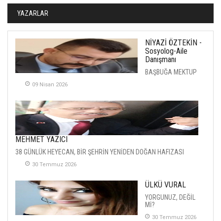
YAZARLAR
NİYAZİ ÖZTEKİN -
Sosyolog-Aile
Danışmanı
BAŞBUĞA MEKTUP
09 Nisan 2026
MEHMET YAZICI
38 GÜNLÜK HEYECAN, BİR ŞEHRİN YENİDEN DOĞAN HAFIZASI
30 Temmuz 2026
ÜLKÜ VURAL
YORGUNUZ, DEĞİL
Mİ?
30 Temmuz 2026