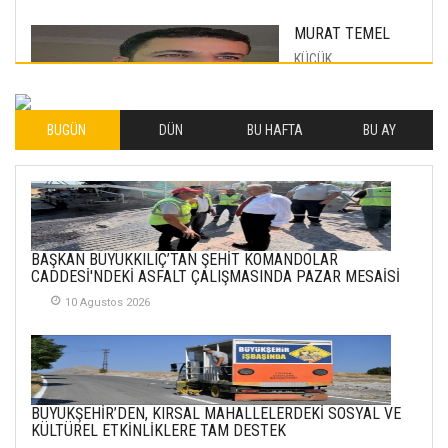
MURAT TEMEL
KÜÇÜK
MUTLULUKLAR
04 Eylul 2025
BUGÜN
DÜN
BU HAFTA
BU AY
İLHAN YILMAZ
SOFRADA AYRIMCILIK
VAR
26 Subat 2026
METİN ERTEM
BAŞKAN BÜYÜKKILIÇ’TAN ŞEHİT KOMANDOLAR
YENİ HİCRİ YIL VE
CADDESİ'NDEKİ ASFALT ÇALIŞMASINDA PAZAR MESAİSİ
ÜLKEMİZDE
YAŞANANLAR!
10 Agustos 2026
21 Haziran 2026
SEMRA ŞAHİN
KENDİNE UYANMAK
BÜYÜKŞEHİR’DEN, KIRSAL MAHALLELERDEKİ SOSYAL VE
30 Temmuz 2026
KÜLTÜREL ETKİNLİKLERE TAM DESTEK