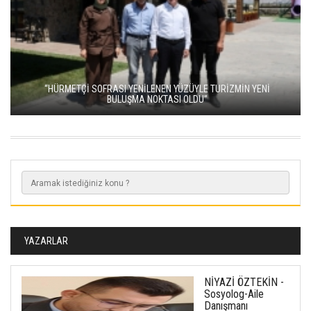
“HÜRMETÇİ SOFRASI YENİLENEN YÜZÜYLE TURİZMİN YENİ
BULUŞMA NOKTASI OLDU”
YAZARLAR
NİYAZİ ÖZTEKİN -
Sosyolog-Aile
Danışmanı