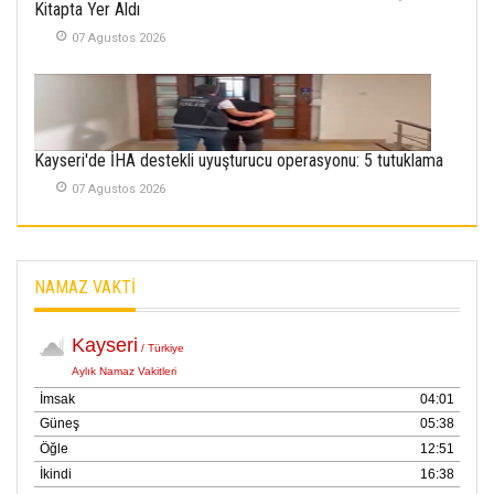
Kitapta Yer Aldı
Kayserispor,
Rizespor’la Nihayet 3
07 Agustos 2026
puana Ulaştı
01 Mayis 2026
Kayseri'de İHA destekli uyuşturucu operasyonu: 5 tutuklama
07 Agustos 2026
NAMAZ VAKTİ