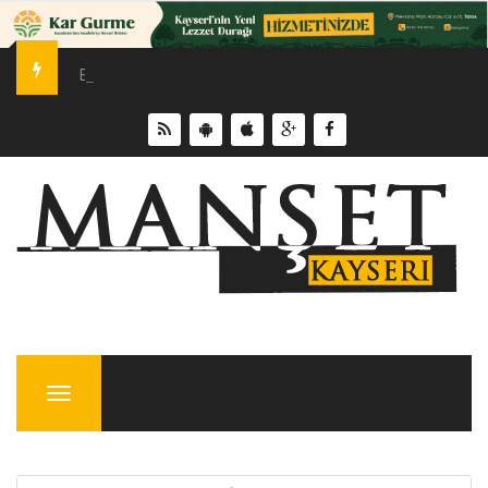
Erciyes Üniversitesi’nde Sürdürülebilir Enerji Hamlesi
Menu