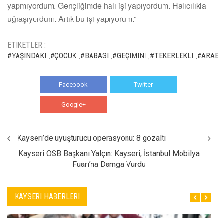
yapmıyordum. Gençliğimde halı işi yapıyordum. Halıcılıkla
uğraşıyordum. Artık bu işi yapıyorum.”
ETIKETLER :
#YAŞINDAKI
#ÇOCUK
#BABASI
#GEÇIMINI
#TEKERLEKLI
#ARAB
,
,
,
,
,
Facebook
Twitter
Google+
WhatsApp
Kayseri’de uyuşturucu operasyonu: 8 gözaltı
Kayseri OSB Başkanı Yalçın: Kayseri, İstanbul Mobilya
Fuarı’na Damga Vurdu
KAYSERI HABERLERI