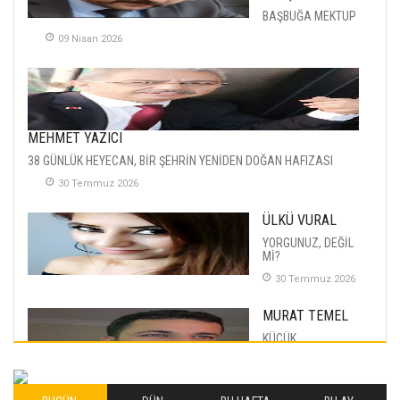
BAŞBUĞA MEKTUP
09 Nisan 2026
MEHMET YAZICI
38 GÜNLÜK HEYECAN, BİR ŞEHRİN YENİDEN DOĞAN HAFIZASI
30 Temmuz 2026
ÜLKÜ VURAL
YORGUNUZ, DEĞİL
Mİ?
30 Temmuz 2026
MURAT TEMEL
KÜÇÜK
MUTLULUKLAR
04 Eylul 2025