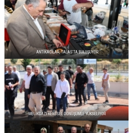
ANTİKACILAR, TALAS’TA BULUŞUYOR
MELİKGAZİ KENTSEL DÖNÜŞÜMLE YÜKSELİYOR