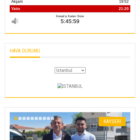
HAVA DURUMU
I
KAYSERI