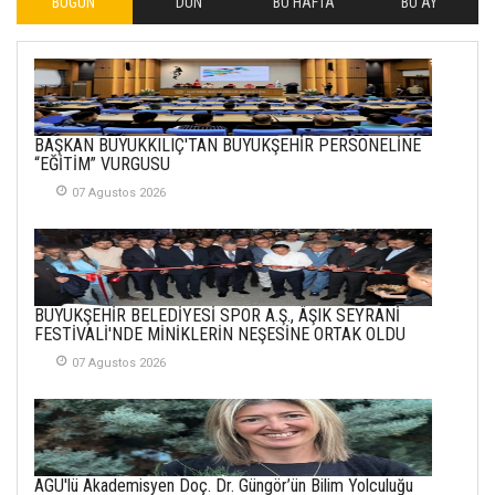
BUGÜN
DÜN
BU HAFTA
BU AY
İLHAN YILMAZ
SOFRADA AYRIMCILIK
VAR
26 Subat 2026
METİN ERTEM
BAŞKAN BÜYÜKKILIÇ'TAN BÜYÜKŞEHİR PERSONELİNE
YENİ HİCRİ YIL VE
“EĞİTİM” VURGUSU
ÜLKEMİZDE
YAŞANANLAR!
07 Agustos 2026
21 Haziran 2026
SEMRA ŞAHİN
KENDİNE UYANMAK
BÜYÜKŞEHİR BELEDİYESİ SPOR A.Ş., ÂŞIK SEYRANİ
30 Temmuz 2026
FESTİVALİ'NDE MİNİKLERİN NEŞESİNE ORTAK OLDU
07 Agustos 2026
Merve Şimşek
İlgi Alanlarımız ve Biz
02 Ekim 2025
SABAHATTİN
AGÜ'lü Akademisyen Doç. Dr. Güngör’ün Bilim Yolculuğu
SÜRMEN