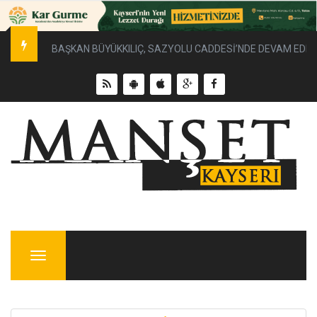
BAŞKAN BÜYÜKKILIÇ, SAZYOLU CADDESİ’NDE DEVAM EDEN 
Menu