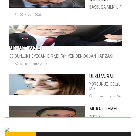
BAŞBUĞA MEKTUP
09 Nisan 2026
MEHMET YAZICI
38 GÜNLÜK HEYECAN, BİR ŞEHRİN YENİDEN DOĞAN HAFIZASI
30 Temmuz 2026
ÜLKÜ VURAL
YORGUNUZ, DEĞİL
Mİ?
30 Temmuz 2026
MURAT TEMEL
KÜÇÜK
MUTLULUKLAR
04 Eylul 2025