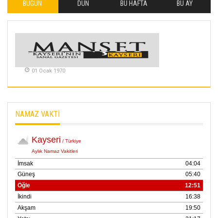
BUGÜN
DÜN
BU HAFTA
BU AY
İLHAN YILMAZ
SOFRADA AYRIMCILIK
VAR
26 Subat 2026
METİN ERTEM
01 Ocak 1970
YENİ HİCRİ YIL VE
ÜLKEMİZDE
YAŞANANLAR!
21 Haziran 2026
NAMAZ VAKTİ
SEMRA ŞAHİN
KENDİNE UYANMAK
30 Temmuz 2026
Merve Şimşek
İlgi Alanlarımız ve Biz
02 Ekim 2025
SABAHATTİN
SÜRMEN