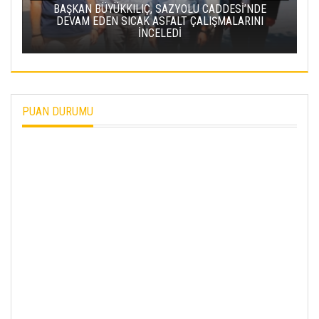
BAŞKAN BÜYÜKKILIÇ, SAZYOLU CADDESİ’NDE
DEVAM EDEN SICAK ASFALT ÇALIŞMALARINI
İNCELEDİ
PUAN DURUMU