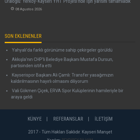
Uraloğlu: Yerköy-Kayseri YHT Projesi’nde işin yarısını tamamladık
08 Agustos 2026
SON EKLENENLER
Yahyalı’da farklı görünüme sahip çekirgeler görüldü
Akkışla’nın CHP’li Belediye Başkanı Mustafa Dursun,
partisinden istifa etti
Kayserispor Başkanı Ali Çamlı: Transfer yasağımızın
kaldırılmasının hayırlı olmasını diliyorum
Vali Gökmen Çiçek, ERVA Spor Kulüplerinin hamileriyle bir
araya geldi
KÜNYE
REFERANSLAR
İLETİŞİM
2017 - Tüm Hakları Saklıdır. Kayseri Manşet