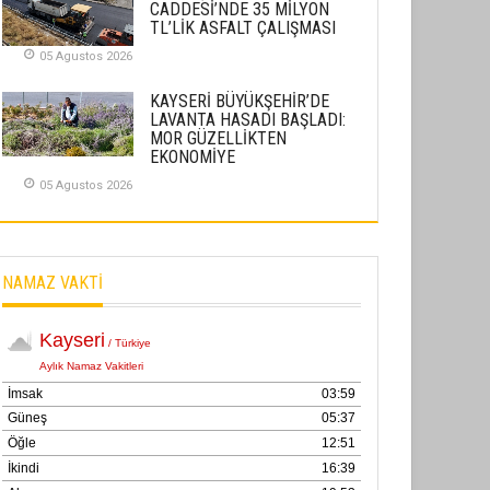
CADDESİ’NDE 35 MİLYON
02 Ekim 2025
TL’LİK ASFALT ÇALIŞMASI
05 Agustos 2026
SABAHATTİN SÜRMEN
Kayserispor, Rizespor’la Nihayet 3
KAYSERİ BÜYÜKŞEHİR’DE
puana Ulaştı
LAVANTA HASADI BAŞLADI:
MOR GÜZELLİKTEN
01 Mayis 2026
EKONOMİYE
05 Agustos 2026
NAMAZ VAKTİ