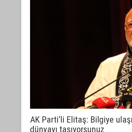
AK Parti’li Elitaş: Bilgiye ul
dünyayı taşıyorsunuz