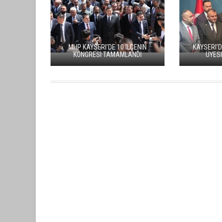
BÜYÜKŞEHİR’DEN SAZYOLU
35 MİLYON TL’LİK ASFAL
MHP KAYSERI’DE 10 ILÇENIN
KAYSERI’D
KONGRESI TAMAMLANDI
ÜYESI