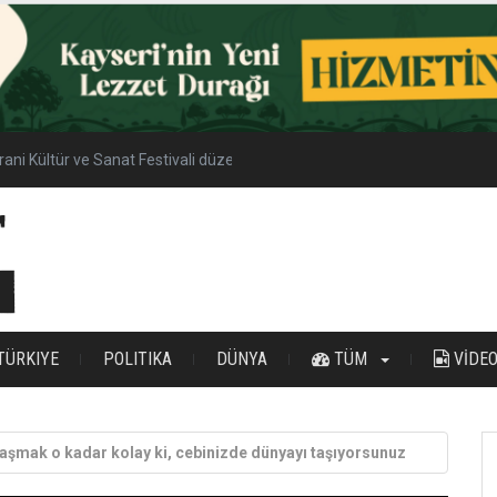
 meteor yağmuru şölen etkinliği
TÜRKIYE
POLITIKA
DÜNYA
TÜM
VİDE
e ulaşmak o kadar kolay ki, cebinizde dünyayı taşıyorsunuz