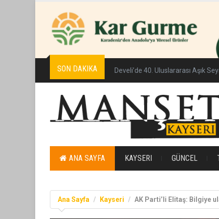
SON DAKIKA
Erciyes’te gökyüzü tutkunları için
ANA SAYFA
KAYSERI
GÜNCEL
Ana Sayfa
Kayseri
AK Parti’li Elitaş: Bilgiy