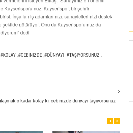
 vermelerini isteyen Elitaş, “Sanayimiz en önemli
e Kayserisporumuz. Kayserispor, bir şehrin
isi. İnşallah iş adamlarımızı, sanayicilerimizi destek
m o şekilde götürüyor. Onu da Kayserisporumuz da
ediyorum” dedi
#KOLAY
#CEBINIZDE
#DÜNYAYI
#TAŞIYORSUNUZ
,
,
,
,
,
ye ulaşmak o kadar kolay ki, cebinizde dünyayı taşıyorsunuz
KAYSERI
KAYSERI