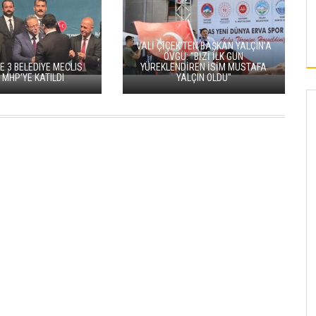
DEVELI’DE 40. ULUSLARARASI AŞIK
 CADDESİ’NDE
SEYRANI KÜLTÜR VE SANAT FESTIVALI
T ÇALIŞMASI
DÜZENLENECEK
VALİ ÇİÇEK’TEN BAŞKAN YALÇIN’A
ÖVGÜ: "BİZİ İLK GÜN
E 3 BELEDIYE MECLIS
YÜREKLENDİREN İSİM MUSTAFA
 MHP’YE KATILDI
YALÇIN OLDU"