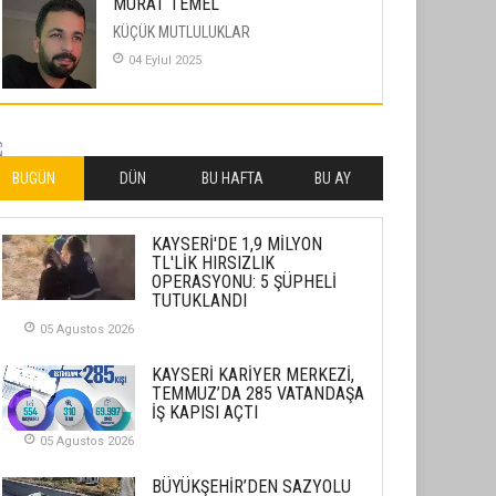
MURAT TEMEL
KÜÇÜK MUTLULUKLAR
04 Eylul 2025
İLHAN YILMAZ
SOFRADA AYRIMCILIK VAR
26 Subat 2026
BUGÜN
DÜN
BU HAFTA
BU AY
METİN ERTEM
KAYSERİ'DE 1,9 MİLYON
YENİ HİCRİ YIL VE ÜLKEMİZDE
TL'LİK HIRSIZLIK
YAŞANANLAR!
OPERASYONU: 5 ŞÜPHELİ
TUTUKLANDI
21 Haziran 2026
05 Agustos 2026
SEMRA ŞAHİN
KENDİNE UYANMAK
KAYSERİ KARİYER MERKEZİ,
TEMMUZ’DA 285 VATANDAŞA
30 Temmuz 2026
İŞ KAPISI AÇTI
05 Agustos 2026
Merve Şimşek
İlgi Alanlarımız ve Biz
BÜYÜKŞEHİR’DEN SAZYOLU