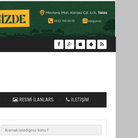
O
RESMİ İLANLARS
İLETİŞİM