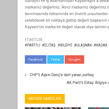
Sanayici ve iş adamlarından Kayserispor’a destek
markamız değerimiz. İkinci markamız değerimiz d
tanınmasında reklamında en önemli unsurlardan bir
verebilecek bir noktaya getirip değerli başkanı
Kayseri'nin marka bir değeri olacak diye tahmin 
ETIKETLER :
#PARTI’LI
#ELITAŞ:
#BILGIYE
#ULAŞMAK
#KADAR
,
,
,
,
Facebook
Twitter
Google+
WhatsApp
CHP’li Aşkın Genç’e dert yanan yurttaş
AK Parti’li Elitaş: Bilgi
KAYSERI HABERLERI