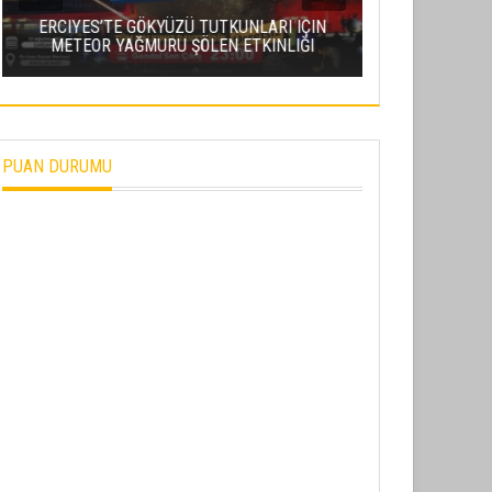
BAŞKAN
ERCIYES’TE GÖKYÜZÜ TUTKUNLARI IÇIN
ORMANLARI’NA
METEOR YAĞMURU ŞÖLEN ETKINLIĞI
KONFORL
PUAN DURUMU