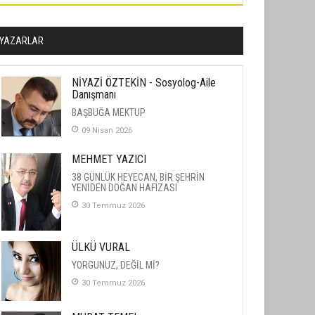
YAZARLAR
NİYAZİ ÖZTEKİN - Sosyolog-Aile
Danışmanı
BAŞBUĞA MEKTUP
09 Nisan 2026
MEHMET YAZICI
38 GÜNLÜK HEYECAN, BİR ŞEHRİN
YENİDEN DOĞAN HAFIZASI
30 Temmuz 2026
ÜLKÜ VURAL
YORGUNUZ, DEĞİL Mİ?
30 Temmuz 2026