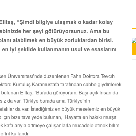
litaş, “Şimdi bilgiye ulaşmak o kadar kolay
Cebinizde her şeyi götürüyorsunuz. Ama bu
olanı alabilmek en büyük zorluklardan birisi.
, en iyi şekilde kullanmanın usul ve esaslarını
seri Üniversitesi’nde düzenlenen Fahri Doktora Tevcih
Rektörü Kurtuluş Karamustafa tarafından cübbe giydirilerek
a bulunan Elitaş, “Burada görüyorum. Başı açık insan da
alsız da var. Türkiye burada ama Türkiye'nin
alılar da var. İstediğimiz en büyük meselemiz en büyük
için bize tavsiyede bulunan, ‘Hayatta en hakiki mürşit
cek kafalarıyla örtmeye çalışanlarla mücadele etmek bilim
erini kullandı.