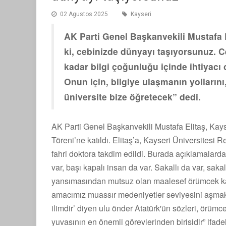
02 Agustos 2025
Kayseri
AK Parti Genel Başkanvekili Mustafa E
ki, cebinizde dünyayı taşıyorsunuz. 
kadar bilgi çoğunluğu içinde ihtiyacı 
Onun için, bilgiye ulaşmanın yollarını
üniversite bize öğretecek” dedi.
AK Parti Genel Başkanvekili Mustafa Elitaş, Kay
Töreni’ne katıldı. Elitaş’a, Kayseri Üniversitesi 
fahri doktora takdim edildi. Burada açıklamalard
var, başı kapalı insan da var. Sakallı da var, sak
yansımasından mutsuz olan maalesef örümcek kaf
amacımız muassır medeniyetler seviyesini aşmak 
ilimdir’ diyen ulu önder Atatürk'ün sözleri, örüm
yuvasının en önemli görevlerinden birisidir” ifadel