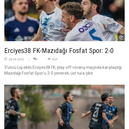
Erciyes38 FK-Mazıdağı Fosfat Spor: 2-0
28-04-2026
839
3’üncü Lig ekibi Erciyes38 FK, play-off rövanş maçında karşılaştığı
Mazıdağı Fosfat Spor’u 2-0 yenerek, üst tura çıktı.