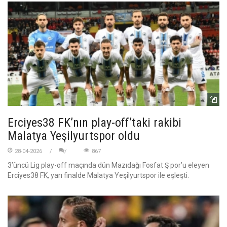
Erciyes38 FK’nın play-off’taki rakibi
Malatya Yeşilyurtspor oldu
28-04-2026
867
3’üncü Lig play-off maçında dün Mazıdağı Fosfat Ş por’u eleyen
Erciyes38 FK, yarı finalde Malatya Yeşilyurtspor ile eşleşti.