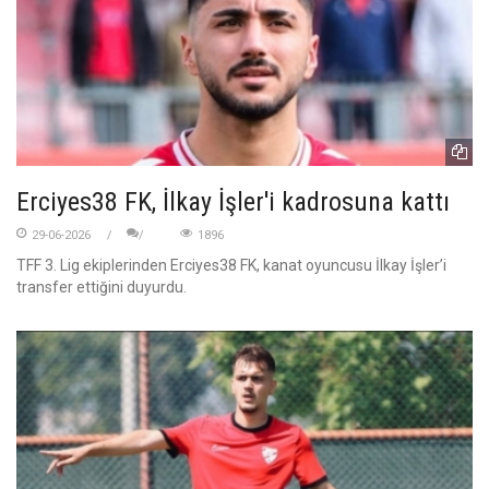
Erciyes38 FK, İlkay İşler'i kadrosuna kattı
29-06-2026
1896
TFF 3. Lig ekiplerinden Erciyes38 FK, kanat oyuncusu İlkay İşler’i
transfer ettiğini duyurdu.