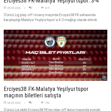
Erciyes38 FK-Malatya Yeşilyurtspor: 3-4
09-05-2026
619
3’üncü Lig play-off rövanş maçında Erciyes38 FK sahasında
karşılaştığı Malatya Yeşilyurtspor’a 4-3 mağlup olarak elendi.
Erciyes38 FK-Malatya Yeşilyurtspor
maçının biletleri satışta
06-05-2026
796
3’üncü Lig ekibi Erciyes38 FK’nın play-off ikinci maçında evinde