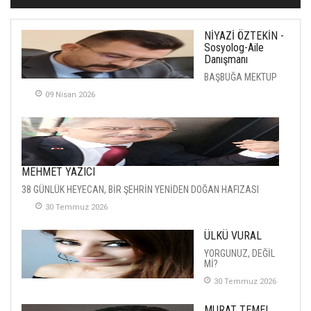
NİYAZİ ÖZTEKİN -
Sosyolog-Aile
Danışmanı
BAŞBUĞA MEKTUP
09 Nisan 2026
MEHMET YAZICI
38 GÜNLÜK HEYECAN, BİR ŞEHRİN YENİDEN DOĞAN HAFIZASI
30 Temmuz 2026
ÜLKÜ VURAL
YORGUNUZ, DEĞİL
Mİ?
30 Temmuz 2026
MURAT TEMEL