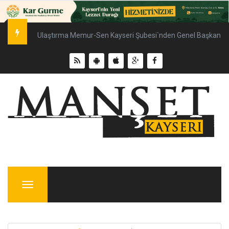
Ulaştırma Memur-Sen Kayseri Şubesi`nden Genel Başkan Çal
Menu