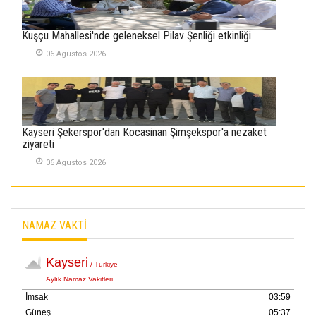
İlgi Alanlarımız ve Biz
02 Ekim 2025
Kuşçu Mahallesi'nde geleneksel Pilav Şenliği etkinliği
SABAHATTİN
06 Agustos 2026
SÜRMEN
Kayserispor,
Rizespor’la Nihayet 3
puana Ulaştı
01 Mayis 2026
Kayseri Şekerspor'dan Kocasinan Şimşekspor'a nezaket
ziyareti
06 Agustos 2026
NAMAZ VAKTİ