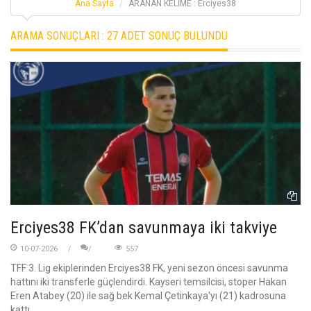
Ana Sayfa
ARANAN KELİME : Erciyes38
ARAMA SONUÇLARI :
27 ADET SONUÇ BULUNDU
Erciyes38 FK’dan savunmaya iki takviye
10-07-2026
557
TFF 3. Lig ekiplerinden Erciyes38 FK, yeni sezon öncesi savunma
hattını iki transferle güçlendirdi. Kayseri temsilcisi, stoper Hakan
Eren Atabey (20) ile sağ bek Kemal Çetinkaya'yı (21) kadrosuna
kattı.