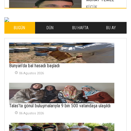
KÜÇÜK
MUTLULUKLAR
04 Eylul 2025
BUGÜN
DÜN
BU HAFTA
BU AY
İLHAN YILMAZ
SOFRADA AYRIMCILIK
VAR
26 Subat 2026
METİN ERTEM
Bünyan'da bal hasadı başladı
YENİ HİCRİ YIL VE
06 Agustos 2026
ÜLKEMİZDE
YAŞANANLAR!
21 Haziran 2026
SEMRA ŞAHİN
Talas'ta gönül buluşmalarıyla 9 bin 500 vatandaşa ulaşıldı
KENDİNE UYANMAK
30 Temmuz 2026
06 Agustos 2026
Merve Şimşek