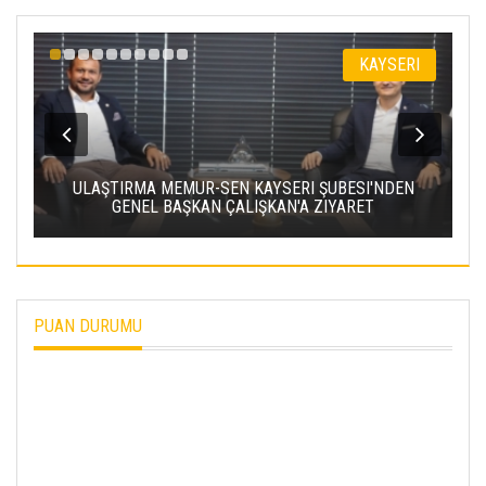
KAYSERI
 ŞUBESI'NDEN
KAYSERİ ŞEKER'DE OLAĞAN MALİ GENEL 
 ZIYARET
TOPLANTISI YAPILDI
PUAN DURUMU