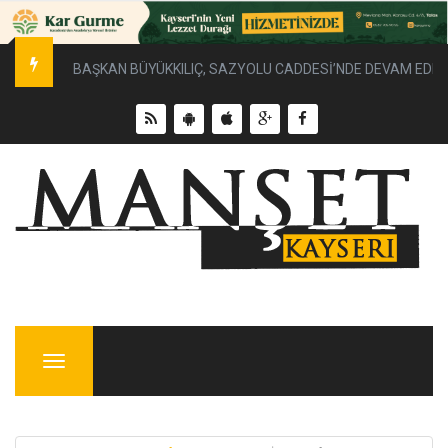
BAŞKAN BÜYÜKKILIÇ, SAZYOLU CADDESİ’NDE DEVAM EDEN 
Menu