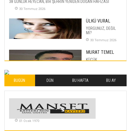
38 GÜNLÜK HEYECAN, BİR ŞEHRİN YENİDEN DOĞAN HAFIZASI
30 Temmuz 2026
ÜLKÜ VURAL
YORGUNUZ, DEĞİL
Mİ?
30 Temmuz 2026
MURAT TEMEL
KÜÇÜK
MUTLULUKLAR
04 Eylul 2025
BUGÜN
DÜN
BU HAFTA
BU AY
İLHAN YILMAZ
SOFRADA AYRIMCILIK
VAR
26 Subat 2026
METİN ERTEM
01 Ocak 1970
YENİ HİCRİ YIL VE
ÜLKEMİZDE
YAŞANANLAR!