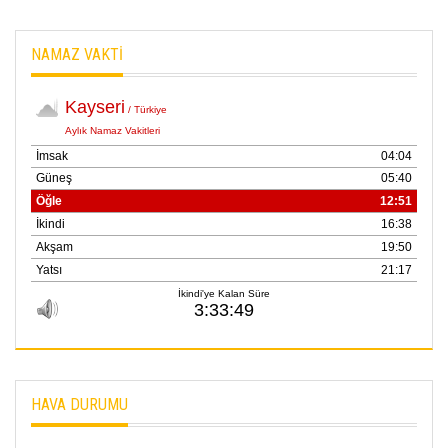
21 Haziran 2026
NAMAZ VAKTİ
SEMRA ŞAHİN
KENDİNE UYANMAK
30 Temmuz 2026
Merve Şimşek
İlgi Alanlarımız ve Biz
02 Ekim 2025
SABAHATTİN
SÜRMEN
Kayserispor,
Rizespor’la Nihayet 3
puana Ulaştı
01 Mayis 2026
HAVA DURUMU