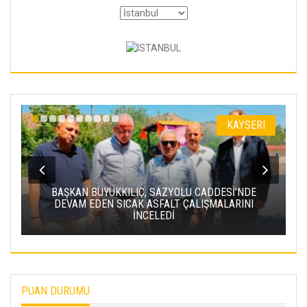
KAYSERI
BÜYÜKKILIÇ, SAZYOLU CADDESİ’NDE
DEN SICAK ASFALT ÇALIŞMALARINI
BAKAN URALOĞL
İNCELEDİ
PROJESI’NDE IŞ
PUAN DURUMU