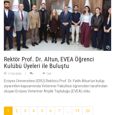
Rektör Prof. Dr. Altun, EVEA Öğrenci
Kulübü Üyeleri ile Buluştu
17-04-2026
744
Erciyes Üniversitesi (ERÜ) Rektörü Prof. Dr. Fatih Altun’un kulüp
ziyaretleri kapsamında Veteriner Fakültesi öğrencileri tarafından
oluşan Erciyes Veteriner Atçılık Topluluğu (EVEA) oldu.
1
2
3
4
5
6
7
...
19
20