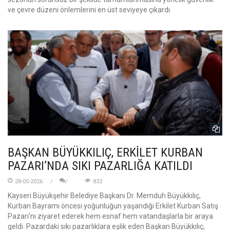
ve çevre düzeni önlemlerini en üst seviyeye çıkardı.
BAŞKAN BÜYÜKKILIÇ, ERKİLET KURBAN
PAZARI’NDA SIKI PAZARLIĞA KATILDI
28-05-2026
832
Kayseri Büyükşehir Belediye Başkanı Dr. Memduh Büyükkılıç,
Kurban Bayramı öncesi yoğunluğun yaşandığı Erkilet Kurban Satış
Pazarı’nı ziyaret ederek hem esnaf hem vatandaşlarla bir araya
geldi. Pazardaki sıkı pazarlıklara eşlik eden Başkan Büyükkılıç,