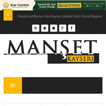
Ulaştırma Memur-Sen Kayseri Şubesi`nden Genel Başkan Çal
Menu