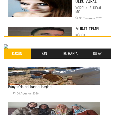
ÜLKÜ VURAL
YORGUNUZ, DEĞİL
Mİ?
30 Temmuz 2026
MURAT TEMEL
KÜÇÜK
MUTLULUKLAR
04 Eylul 2025
BUGÜN
DÜN
BU HAFTA
BU AY
İLHAN YILMAZ
SOFRADA AYRIMCILIK
VAR
26 Subat 2026
METİN ERTEM
Bünyan'da bal hasadı başladı
YENİ HİCRİ YIL VE
06 Agustos 2026
ÜLKEMİZDE
YAŞANANLAR!
21 Haziran 2026