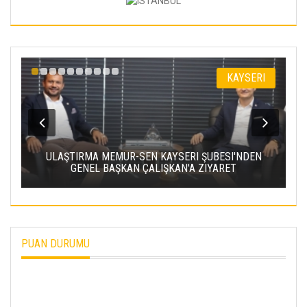
KAYSERI
RI ŞUBESI'NDEN
KAYSERİ ŞEKER'DE OLAĞAN MALİ GENEL
'A ZIYARET
TOPLANTISI YAPILDI
PUAN DURUMU