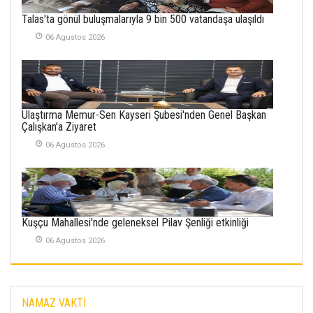
SEMRA ŞAHİN
Talas'ta gönül buluşmalarıyla 9 bin 500 vatandaşa ulaşıldı
KENDİNE UYANMAK
30 Temmuz 2026
06 Agustos 2026
Merve Şimşek
İlgi Alanlarımız ve Biz
02 Ekim 2025
Ulaştırma Memur-Sen Kayseri Şubesi'nden Genel Başkan
Çalışkan'a Ziyaret
SABAHATTİN
SÜRMEN
06 Agustos 2026
Kayserispor,
Rizespor’la Nihayet 3
puana Ulaştı
01 Mayis 2026
Kuşçu Mahallesi'nde geleneksel Pilav Şenliği etkinliği
06 Agustos 2026
NAMAZ VAKTİ