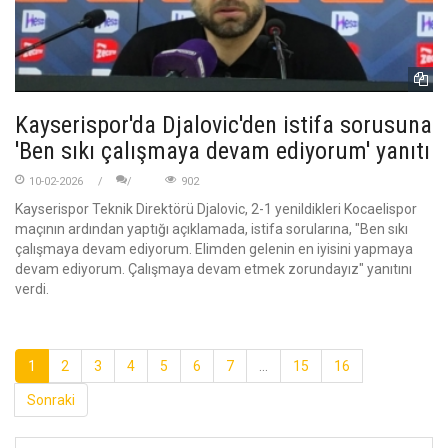
Kayserispor'da Djalovic'den istifa sorusuna
'Ben sıkı çalışmaya devam ediyorum' yanıtı
10-02-2026
902
Kayserispor Teknik Direktörü Djalovic, 2-1 yenildikleri Kocaelispor
maçının ardından yaptığı açıklamada, istifa sorularına, "Ben sıkı
çalışmaya devam ediyorum. Elimden gelenin en iyisini yapmaya
devam ediyorum. Çalışmaya devam etmek zorundayız" yanıtını
verdi.
1
2
3
4
5
6
7
...
15
16
Sonraki