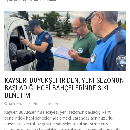
KAYSERİ BÜYÜKŞEHİR’DEN, YENİ SEZONUN
BAŞLADIĞI HOBİ BAHÇELERİNDE SIKI
DENETİM
14-06-2026
679
Kayseri Büyükşehir Belediyesi, yeni sezonun başladığı kent
genelindeki hobi bahçelerinde emekli vatandaşların huzurlu,
güvenli ve verimli bir şekilde bahçelerini kullanabilmeleri ve
sezonun sorunsuz bir şekilde tamamlanmasına yönelik güvenlik