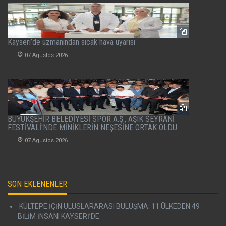
Kayseri’de uzmanından sıcak hava uyarısı
07 Agustos 2026
BÜYÜKŞEHİR BELEDİYESİ SPOR A.Ş., ÂŞIK SEYRANİ
FESTİVALİ'NDE MİNİKLERİN NEŞESİNE ORTAK OLDU
07 Agustos 2026
SON EKLENENLER
KÜLTEPE İÇİN ULUSLARARASI BULUŞMA: 11 ÜLKEDEN 49
BİLİM İNSANI KAYSERİ’DE