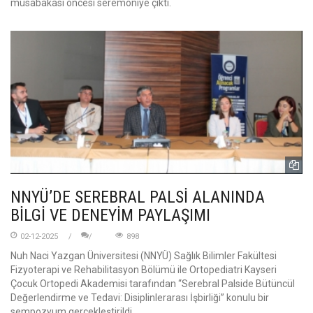
müsabakası öncesi seremoniye çıktı.
NNYÜ’DE SEREBRAL PALSİ ALANINDA
BİLGİ VE DENEYİM PAYLAŞIMI
02-12-2025
898
Nuh Naci Yazgan Üniversitesi (NNYÜ) Sağlık Bilimler Fakültesi
Fizyoterapi ve Rehabilitasyon Bölümü ile Ortopediatri Kayseri
Çocuk Ortopedi Akademisi tarafından “Serebral Palside Bütüncül
Değerlendirme ve Tedavi: Disiplinlerarası İşbirliği” konulu bir
sempozyum gerçekleştirildi.