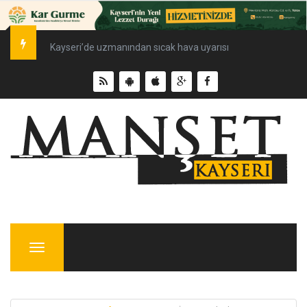
Kayseri’de uzmanından sıcak hava uyarısı
Menu