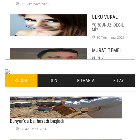
30 Temmuz 2026
ÜLKÜ VURAL
YORGUNUZ, DEĞİL
Mİ?
30 Temmuz 2026
MURAT TEMEL
KÜÇÜK
MUTLULUKLAR
04 Eylul 2025
BUGÜN
DÜN
BU HAFTA
BU AY
İLHAN YILMAZ
SOFRADA AYRIMCILIK
VAR
26 Subat 2026
METİN ERTEM
Bünyan'da bal hasadı başladı
YENİ HİCRİ YIL VE
06 Agustos 2026
ÜLKEMİZDE
YAŞANANLAR!