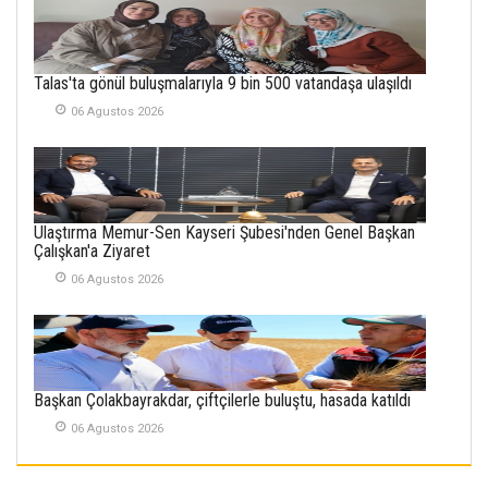
21 Haziran 2026
SEMRA ŞAHİN
Talas'ta gönül buluşmalarıyla 9 bin 500 vatandaşa ulaşıldı
KENDİNE UYANMAK
30 Temmuz 2026
06 Agustos 2026
Merve Şimşek
İlgi Alanlarımız ve Biz
02 Ekim 2025
Ulaştırma Memur-Sen Kayseri Şubesi'nden Genel Başkan
Çalışkan'a Ziyaret
SABAHATTİN
SÜRMEN
06 Agustos 2026
Kayserispor,
Rizespor’la Nihayet 3
puana Ulaştı
01 Mayis 2026
Başkan Çolakbayrakdar, çiftçilerle buluştu, hasada katıldı
06 Agustos 2026