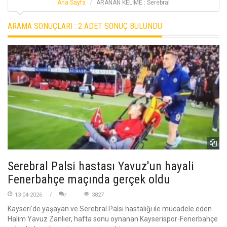
Ana Sayfa
ARANAN KELİME : Serebral
ARAMA SONUÇLARI :
2 ADET SONUÇ BULUNDU
Serebral Palsi hastası Yavuz'un hayali
Fenerbahçe maçında gerçek oldu
13-04-2026
3827
Kayseri'de yaşayan ve Serebral Palsi hastalığı ile mücadele eden
Halim Yavuz Zanlıer, hafta sonu oynanan Kayserispor-Fenerbahçe