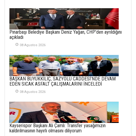
YAŞANANLAR!
21 Haziran 2026
SEMRA ŞAHİN
Pınarbaşı Belediye Başkanı Deniz Yağan, CHP’den ayrıldığını
KENDİNE UYANMAK
açıkladı
30 Temmuz 2026
08 Agustos 2026
Merve Şimşek
İlgi Alanlarımız ve Biz
02 Ekim 2025
BAŞKAN BÜYÜKKILIÇ, SAZYOLU CADDESİ’NDE DEVAM
SABAHATTİN
EDEN SICAK ASFALT ÇALIŞMALARINI İNCELEDİ
SÜRMEN
08 Agustos 2026
Kayserispor,
Rizespor’la Nihayet 3
puana Ulaştı
01 Mayis 2026
Kayserispor Başkanı Ali Çamlı: Transfer yasağımızın
kaldırılmasının hayırlı olmasını diliyorum