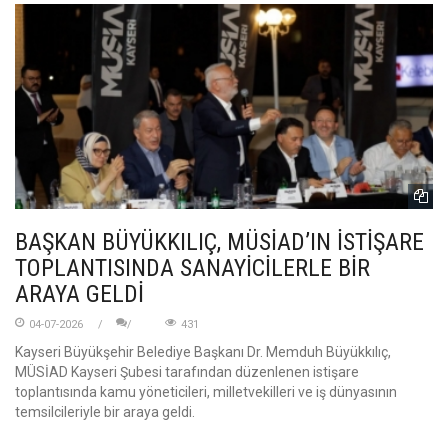
BAŞKAN BÜYÜKKILIÇ, MÜSİAD’IN İSTİŞARE
TOPLANTISINDA SANAYİCİLERLE BİR
ARAYA GELDİ
04-07-2026
431
Kayseri Büyükşehir Belediye Başkanı Dr. Memduh Büyükkılıç,
MÜSİAD Kayseri Şubesi tarafından düzenlenen istişare
toplantısında kamu yöneticileri, milletvekilleri ve iş dünyasının
temsilcileriyle bir araya geldi.