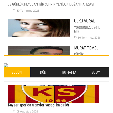
38 GÜNLÜK HEYECAN, BİR ŞEHRİN YENİDEN DOĞAN HAFIZASI
30 Temmuz 2026
ÜLKÜ VURAL
YORGUNUZ, DEĞİL
Mİ?
30 Temmuz 2026
MURAT TEMEL
KÜÇÜK
MUTLULUKLAR
04 Eylul 2025
BUGÜN
DÜN
BU HAFTA
BU AY
İLHAN YILMAZ
SOFRADA AYRIMCILIK
VAR
26 Subat 2026
METİN ERTEM
Kayserispor’da transfer yasağı kaldırıldı
YENİ HİCRİ YIL VE
08 Agustos 2026
ÜLKEMİZDE