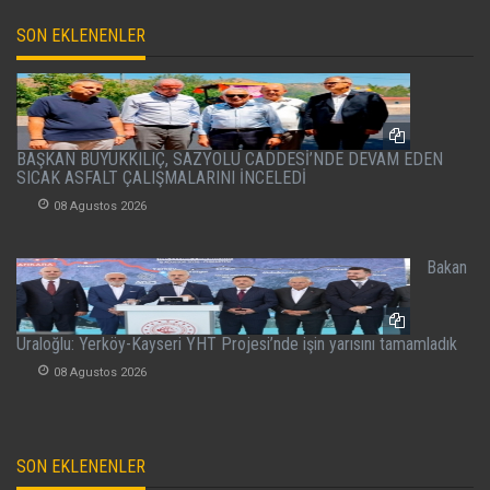
SON EKLENENLER
BAŞKAN BÜYÜKKILIÇ, SAZYOLU CADDESİ’NDE DEVAM EDEN
SICAK ASFALT ÇALIŞMALARINI İNCELEDİ
08 Agustos 2026
Bakan
Uraloğlu: Yerköy-Kayseri YHT Projesi’nde işin yarısını tamamladık
08 Agustos 2026
SON EKLENENLER