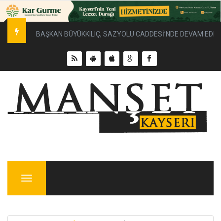
BAŞKAN BÜYÜKKILIÇ, SAZYOLU CADDESİ’NDE DEVAM EDEN 
Menu