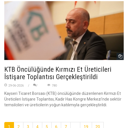
KTB Öncülüğünde Kırmızı Et Üreticileri
İstişare Toplantısı Gerçekleştirildi
29-06-2026
780
Kayseri Ticaret Borsası (KTB) öncülüğünde düzenlenen Kırmızı Et
Üreticileri İstişare Toplantısı, Kadir Has Kongre Merkezi’nde sektör
temsilcileri ve üreticilerin yoğun katılımıyla gerçekleştirildi.
1
2
3
4
5
6
7
...
19
20