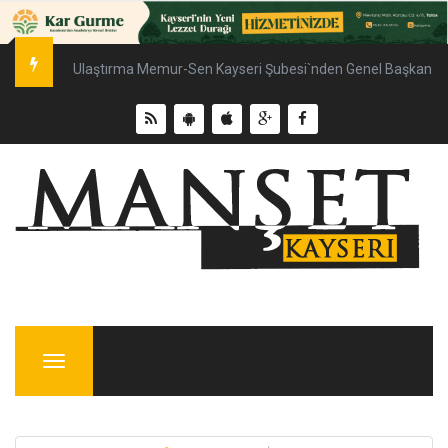
Ulaştırma Memur-Sen Kayseri Şubesi`nden Genel Başkan Çal
Menu