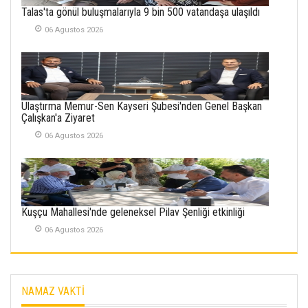
Talas'ta gönül buluşmalarıyla 9 bin 500 vatandaşa ulaşıldı
KENDİNE UYANMAK
30 Temmuz 2026
06 Agustos 2026
Merve Şimşek
İlgi Alanlarımız ve Biz
02 Ekim 2025
Ulaştırma Memur-Sen Kayseri Şubesi'nden Genel Başkan
Çalışkan'a Ziyaret
SABAHATTİN
SÜRMEN
06 Agustos 2026
Kayserispor,
Rizespor’la Nihayet 3
puana Ulaştı
01 Mayis 2026
Kuşçu Mahallesi'nde geleneksel Pilav Şenliği etkinliği
06 Agustos 2026
NAMAZ VAKTİ