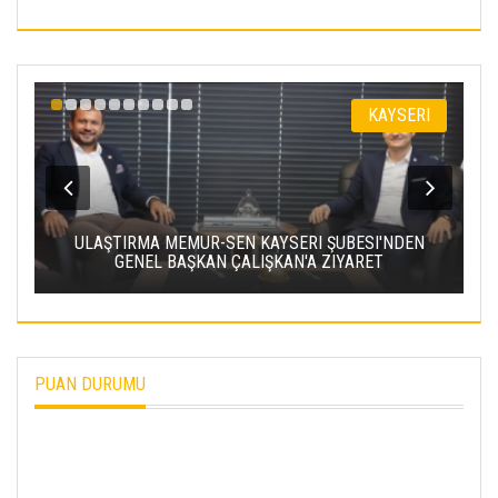
KAYSERI
SEN KAYSERI ŞUBESI'NDEN
KAYSERİ ŞEKER'DE OLAĞAN M
 ÇALIŞKAN'A ZIYARET
TOPLANTISI YAP
PUAN DURUMU