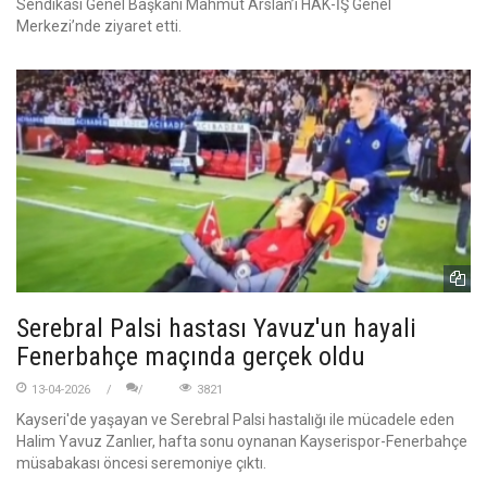
Sendikası Genel Başkanı Mahmut Arslan’ı HAK-İŞ Genel
Merkezi’nde ziyaret etti.
Serebral Palsi hastası Yavuz'un hayali
Fenerbahçe maçında gerçek oldu
13-04-2026
3821
Kayseri'de yaşayan ve Serebral Palsi hastalığı ile mücadele eden
Halim Yavuz Zanlıer, hafta sonu oynanan Kayserispor-Fenerbahçe
müsabakası öncesi seremoniye çıktı.