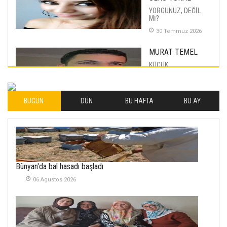
YORGUNUZ, DEĞİL
Mİ?
30 Temmuz 2026
MURAT TEMEL
KÜÇÜK
MUTLULUKLAR
04 Eylul 2025
BUGÜN
DÜN
BU HAFTA
BU AY
İLHAN YILMAZ
SOFRADA AYRIMCILIK
VAR
26 Subat 2026
METİN ERTEM
Bünyan'da bal hasadı başladı
YENİ HİCRİ YIL VE
06 Agustos 2026
ÜLKEMİZDE
YAŞANANLAR!
21 Haziran 2026
SEMRA ŞAHİN