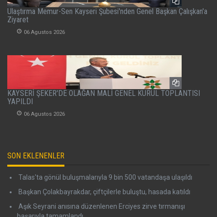
Ulaştırma Memur-Sen Kayseri Şubesi'nden Genel Başkan Çalışkan'a
Ziyaret
06 Agustos 2026
KAYSERİ ŞEKER'DE OLAĞAN MALİ GENEL KURUL TOPLANTISI
YAPILDI
06 Agustos 2026
SON EKLENENLER
Talas'ta gönül buluşmalarıyla 9 bin 500 vatandaşa ulaşıldı
Başkan Çolakbayrakdar, çiftçilerle buluştu, hasada katıldı
Aşık Seyrani anısına düzenlenen Erciyes zirve tırmanışı
başarıyla tamamlandı