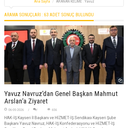
Ana Sayfa
ARANAN KELİME : Yavuz
ARAMA SONUÇLARI :
63 ADET SONUÇ BULUNDU
Yavuz Navruz’dan Genel Başkan Mahmut
Arslan’a Ziyaret
06-05-2026
656
HAK-İŞ Kayseri İl Başkanı ve HİZMET-İŞ Sendikası Kayseri Şube
Başkanı Yavuz Navruz, HAK-İŞ Konfederasyonu ve HİZMET-İŞ