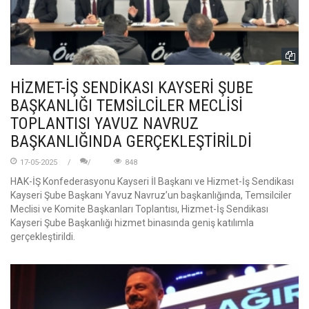
HİZMET-İŞ SENDİKASI KAYSERİ ŞUBE
BAŞKANLIĞI TEMSİLCİLER MECLİSİ
TOPLANTISI YAVUZ NAVRUZ
BAŞKANLIĞINDA GERÇEKLEŞTİRİLDİ
17-05-2025
848
HAK-İŞ Konfederasyonu Kayseri İl Başkanı ve Hizmet-İş Sendikası
Kayseri Şube Başkanı Yavuz Navruz’un başkanlığında, Temsilciler
Meclisi ve Komite Başkanları Toplantısı, Hizmet-İş Sendikası
Kayseri Şube Başkanlığı hizmet binasında geniş katılımla
gerçekleştirildi.