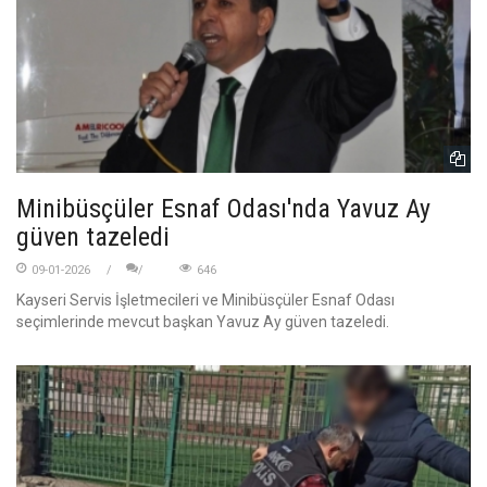
Minibüsçüler Esnaf Odası'nda Yavuz Ay
güven tazeledi
09-01-2026
646
Kayseri Servis İşletmecileri ve Minibüsçüler Esnaf Odası
seçimlerinde mevcut başkan Yavuz Ay güven tazeledi.