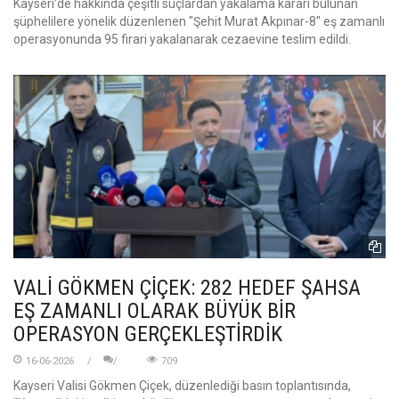
Kayseri'de hakkında çeşitli suçlardan yakalama kararı bulunan
şüphelilere yönelik düzenlenen "Şehit Murat Akpınar-8" eş zamanlı
operasyonunda 95 firari yakalanarak cezaevine teslim edildi.
VALİ GÖKMEN ÇİÇEK: 282 HEDEF ŞAHSA
EŞ ZAMANLI OLARAK BÜYÜK BİR
OPERASYON GERÇEKLEŞTİRDİK
16-06-2026
709
Kayseri Valisi Gökmen Çiçek, düzenlediği basın toplantısında,