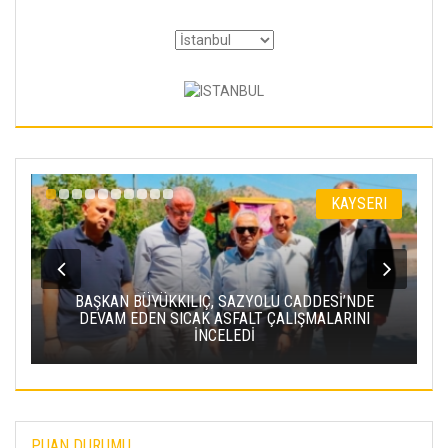
KAYSERI
U CADDESİ’NDE
ÇALIŞMALARINI
BAKAN URALOĞLU: YERKÖY-KAYSERI
PROJESI’NDE IŞIN YARISINI TAMAML
PUAN DURUMU