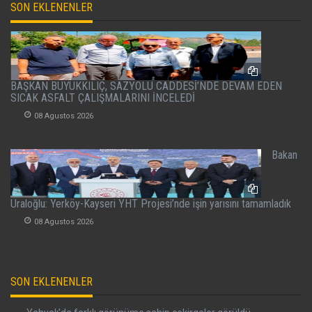
SON EKLENENLER
BAŞKAN BÜYÜKKILIÇ, SAZYOLU CADDESİ’NDE DEVAM EDEN
SICAK ASFALT ÇALIŞMALARINI İNCELEDİ
08 Agustos 2026
Bakan
Uraloğlu: Yerköy-Kayseri YHT Projesi’nde işin yarısını tamamladık
08 Agustos 2026
SON EKLENENLER