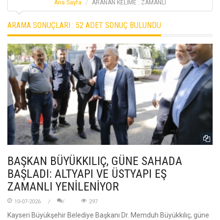
Ana Sayfa
ARANAN KELİME : ZAMANLI
ARAMA SONUÇLARI :
52 ADET SONUÇ BULUNDU
BAŞKAN BÜYÜKKILIÇ, GÜNE SAHADA
BAŞLADI: ALTYAPI VE ÜSTYAPI EŞ
ZAMANLI YENİLENİYOR
10-07-2026
297
Kayseri Büyükşehir Belediye Başkanı Dr. Memduh Büyükkılıç, güne