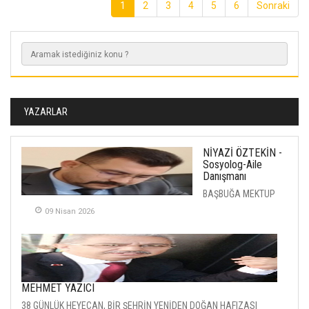
1
2
3
4
5
6
Sonraki
YAZARLAR
NİYAZİ ÖZTEKİN -
Sosyolog-Aile
Danışmanı
BAŞBUĞA MEKTUP
09 Nisan 2026
MEHMET YAZICI
38 GÜNLÜK HEYECAN, BİR ŞEHRİN YENİDEN DOĞAN HAFIZASI