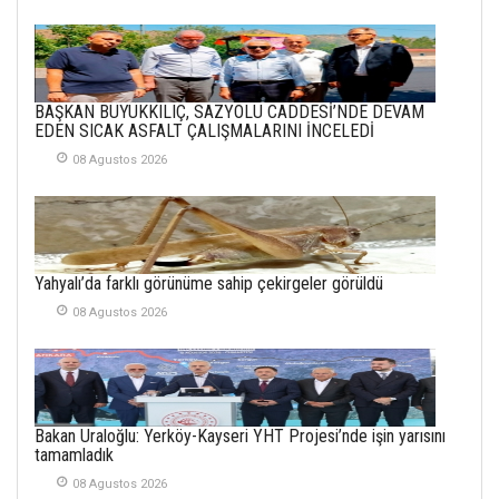
21 Haziran 2026
SEMRA ŞAHİN
KENDİNE UYANMAK
BAŞKAN BÜYÜKKILIÇ, SAZYOLU CADDESİ’NDE DEVAM
30 Temmuz 2026
EDEN SICAK ASFALT ÇALIŞMALARINI İNCELEDİ
08 Agustos 2026
Merve Şimşek
İlgi Alanlarımız ve Biz
02 Ekim 2025
SABAHATTİN
Yahyalı’da farklı görünüme sahip çekirgeler görüldü
SÜRMEN
08 Agustos 2026
Kayserispor,
Rizespor’la Nihayet 3
puana Ulaştı
01 Mayis 2026
Bakan Uraloğlu: Yerköy-Kayseri YHT Projesi’nde işin yarısını
tamamladık
08 Agustos 2026