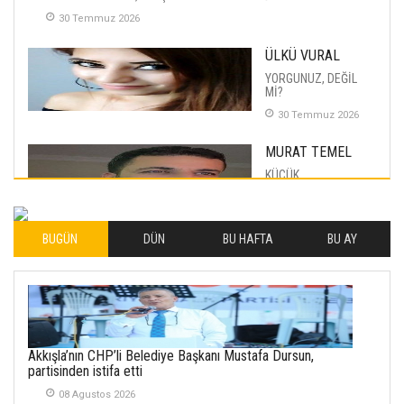
30 Temmuz 2026
ÜLKÜ VURAL
YORGUNUZ, DEĞİL
Mİ?
30 Temmuz 2026
MURAT TEMEL
KÜÇÜK
MUTLULUKLAR
04 Eylul 2025
BUGÜN
DÜN
BU HAFTA
BU AY
İLHAN YILMAZ
SOFRADA AYRIMCILIK
VAR
26 Subat 2026
METİN ERTEM
Akkışla’nın CHP’li Belediye Başkanı Mustafa Dursun,
YENİ HİCRİ YIL VE
partisinden istifa etti
ÜLKEMİZDE
YAŞANANLAR!
08 Agustos 2026