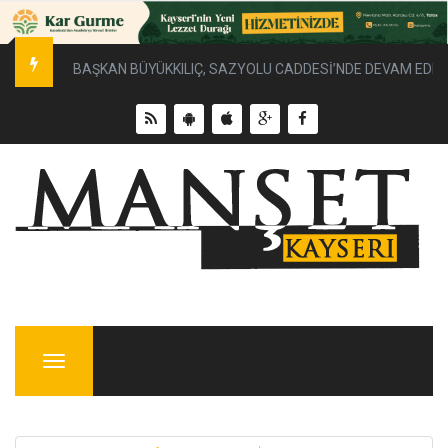
BAŞKAN BÜYÜKKILIÇ, SAZYOLU CADDESİ’NDE DEVAM EDEN 
Menu