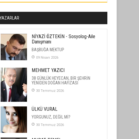
YAZARLAR
NİYAZİ ÖZTEKİN - Sosyolog-Aile
Danışmanı
BAŞBUĞA MEKTUP
09 Nisan 2026
MEHMET YAZICI
38 GÜNLÜK HEYECAN, BİR ŞEHRİN
YENİDEN DOĞAN HAFIZASI
30 Temmuz 2026
ÜLKÜ VURAL
YORGUNUZ, DEĞİL Mİ?
30 Temmuz 2026