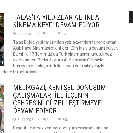
TALAS'TA YILDIZLAR ALTINDA
SİNEMA KEYFİ DEVAM EDİYOR
31-07-2026
437
Talas Belediyesi tarafından yaz akşamlarına renk katan
Açık Hava Sineması etkinlikleri tüm hızıyla devam ediyor.
Bu yıl ilki 17 Temmuz'da Türk sinemasının unutulmaz
eserlerinden "Selvi Boylum Al Yazmalım" filmiyle
başlayan etkinlik, şimdi de duygu dolu hikâyesiyle
erlerle buluşturacak.
MELİKGAZİ, KENTSEL DÖNÜŞÜM
ÇALIŞMALARI İLE İLÇENİN
ÇEHRESİNİ GÜZELLEŞTİRMEYE
DEVAM EDİYOR
21-07-2026
348
Başarılı ve örnek kentsel dönüşüm çalışmalarına bir