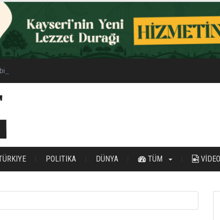
ilir Enerji Hamlesi
TÜRKIYE
POLITIKA
DÜNYA
TÜM
VİDE