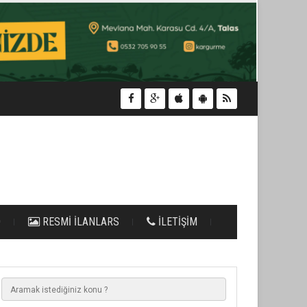
O
RESMİ İLANLARS
İLETİŞİM