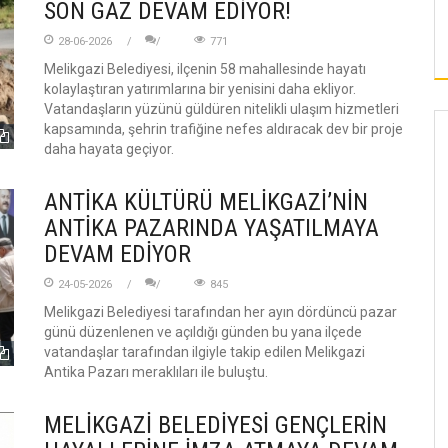
SON GAZ DEVAM EDİYOR!
 SICAK HAVA
KAMUOYUNA SAYGIYLA DUYURULUR
28-06-2026
771
Melikgazi Belediyesi, ilçenin 58 mahallesinde hayatı
kolaylaştıran yatırımlarına bir yenisini daha ekliyor.
Vatandaşların yüzünü güldüren nitelikli ulaşım hizmetleri
kapsamında, şehrin trafiğine nefes aldıracak dev bir proje
daha hayata geçiyor.
ANTİKA KÜLTÜRÜ MELİKGAZİ’NİN
ANTİKA PAZARINDA YAŞATILMAYA
DEVAM EDİYOR
24-05-2026
845
Melikgazi Belediyesi tarafından her ayın dördüncü pazar
günü düzenlenen ve açıldığı günden bu yana ilçede
vatandaşlar tarafından ilgiyle takip edilen Melikgazi
Antika Pazarı meraklıları ile buluştu.
MELİKGAZİ BELEDİYESİ GENÇLERİN