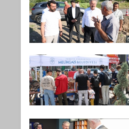
KAYSERI’DE UZMANINDAN
UYARISI