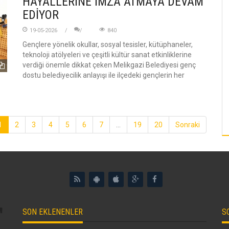
HAYALLERİNE İMZA ATMAYA DEVAM
EDİYOR
19-05-2026
840
Gençlere yönelik okullar, sosyal tesisler, kütüphaneler,
teknoloji atölyeleri ve çeşitli kültür sanat etkinliklerine
verdiği önemle dikkat çeken Melikgazi Belediyesi genç
dostu belediyecilik anlayışı ile ilçedeki gençlerin her
1
2
3
4
5
6
7
...
19
20
Sonraki
SON EKLENENLER
S