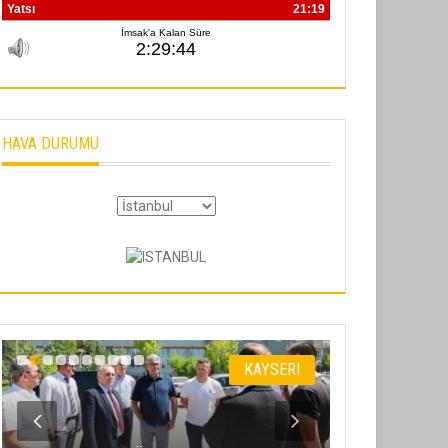
HAVA DURUMU
KAYSERI
TARIHTEN G