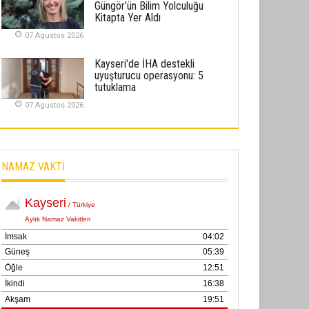
Güngör’ün Bilim Yolculuğu
02 Ekim 2025
Kitapta Yer Aldı
07 Agustos 2026
SABAHATTİN SÜRMEN
Kayserispor, Rizespor’la Nihayet 3
Kayseri'de İHA destekli
puana Ulaştı
uyuşturucu operasyonu: 5
tutuklama
01 Mayis 2026
07 Agustos 2026
NAMAZ VAKTİ