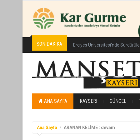
SON DAKIKA
Erciyes Üniversitesi’nde Sürdürüleb
ANA SAYFA
KAYSERI
GÜNCEL
Ana Sayfa
ARANAN KELİME : devam