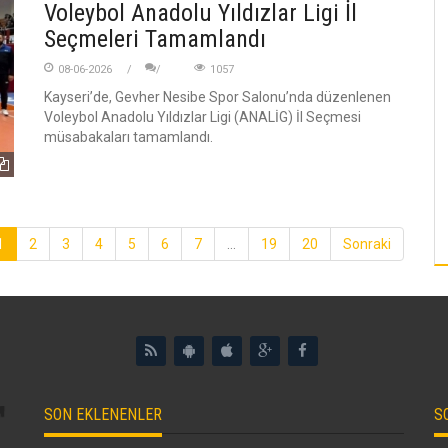
Voleybol Anadolu Yıldızlar Ligi İl
Seçmeleri Tamamlandı
08-06-2026
1057
Kayseri’de, Gevher Nesibe Spor Salonu’nda düzenlenen
Voleybol Anadolu Yıldızlar Ligi (ANALİG) İl Seçmesi
müsabakaları tamamlandı.
1
2
3
4
5
6
7
...
19
20
Sonraki
SON EKLENENLER
S