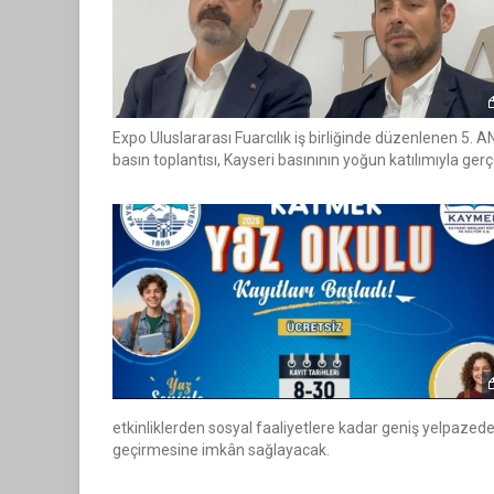
Expo Uluslararası Fuarcılık iş birliğinde düzenlenen 5. A
basın toplantısı, Kayseri basınının yoğun katılımıyla gerçe
etkinliklerden sosyal faaliyetlere kadar geniş yelpazede 
geçirmesine imkân sağlayacak.