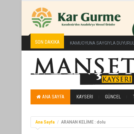
SON DAKIKA
Erciyes Üniversitesi’nde Sürdürüleb
ANA SAYFA
KAYSERI
GÜNCEL
Ana Sayfa
ARANAN KELİME : dolu