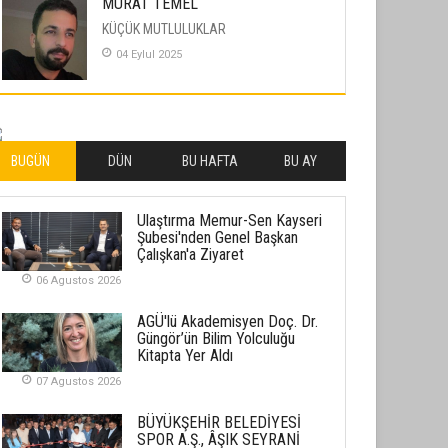
MURAT TEMEL
KÜÇÜK MUTLULUKLAR
04 Eylul 2025
İLHAN YILMAZ
SOFRADA AYRIMCILIK VAR
26 Subat 2026
BUGÜN
DÜN
BU HAFTA
BU AY
METİN ERTEM
Ulaştırma Memur-Sen Kayseri
YENİ HİCRİ YIL VE ÜLKEMİZDE
Şubesi'nden Genel Başkan
YAŞANANLAR!
Çalışkan'a Ziyaret
21 Haziran 2026
06 Agustos 2026
SEMRA ŞAHİN
AGÜ'lü Akademisyen Doç. Dr.
KENDİNE UYANMAK
Güngör’ün Bilim Yolculuğu
Kitapta Yer Aldı
30 Temmuz 2026
07 Agustos 2026
Merve Şimşek
BÜYÜKŞEHİR BELEDİYESİ
İlgi Alanlarımız ve Biz
SPOR A.Ş., ÂŞIK SEYRANİ