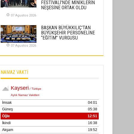
FESTİVALİ'NDE MİNİKLERİN
02 Ekim 2025
NEŞESİNE ORTAK OLDU
07 Agustos 2026
SABAHATTİN SÜRMEN
Kayserispor, Rizespor’la Nihayet 3
BAŞKAN BÜYÜKKILIÇ'TAN
puana Ulaştı
BÜYÜKŞEHİR PERSONELİNE
“EĞİTİM” VURGUSU
01 Mayis 2026
07 Agustos 2026
NAMAZ VAKTİ