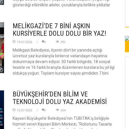
gösterdiği etkinlikte aileler, çocuklarıyla birlikte yıldızlar
MELİKGAZİ’DE 7 BİNİ AŞKIN
KURSİYERLE DOLU DOLU BİR YAZ!
19-07-2026
391
Melikgazi Belediyesi, ilçenin dört bir yanında açtığı
ücretsiz yaz kurslarıyla binlerce vatandaşın hayatına
dokunmaya devam ediyor. 30 farklı bölgede, 18 sosyal
tesiste ve 16 farklı branşta düzenlenen kurslara bu yıl ilgi
oldukça yoğun. Toplam kursiyer sayısı şimdiden 7 bini
BÜYÜKŞEHİR’DEN BİLİM VE
TEKNOLOJİ DOLU YAZ AKADEMİSİ
16-07-2026
454
Kayseri Büyükşehir Belediyesi'nin TÜBİTAK iş birliğiyle
hizmet veren Kayseri Bilim Merkezi, "Robotunu Tasarla