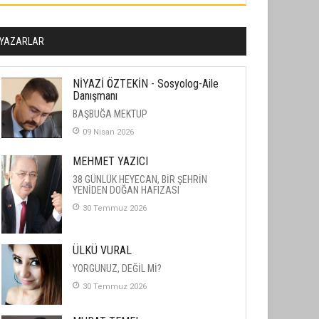
YAZARLAR
NİYAZİ ÖZTEKİN - Sosyolog-Aile
Danışmanı
BAŞBUĞA MEKTUP
09 Nisan 2026
MEHMET YAZICI
38 GÜNLÜK HEYECAN, BİR ŞEHRİN
YENİDEN DOĞAN HAFIZASI
30 Temmuz 2026
ÜLKÜ VURAL
YORGUNUZ, DEĞİL Mİ?
30 Temmuz 2026