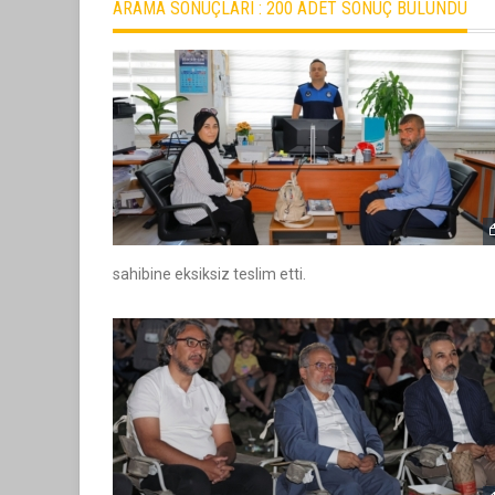
ARAMA SONUÇLARI :
200 ADET SONUÇ BULUNDU
sahibine eksiksiz teslim etti.