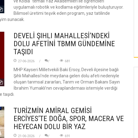
ve Kodla" temalı Yaz Akademileri ile öğrencileri
uygulamalı robotik ve kodlama eğitimleriyle buluşturuyor.
Bilimsel üretimi teşvik eden program, yaz tatilinde
neyim sunacak.
DEVELİ ŞIHLI MAHALLESİ’NDEKİ
DOLU AFETİNİ TBMM GÜNDEMİNE
TAŞIDI
27-06-2026
681
MHP Kayseri Milletvekili Baki Ersoy, Develi ilçesine bağlı
Şıhlı Mahallesi’nde meydana gelen dolu afeti nedeniyle
oluşan tarımsal zararları, Tarım ve Orman Bakanı Sayın
İbrahim Yumaklı’nın cevaplandırması istemiyle verdiği
 taşıdı.
TURİZMİN AMİRAL GEMİSİ
ERCİYES’TE DOĞA, SPOR, MACERA VE
HEYECAN DOLU BİR YAZ
21-06-2026
691