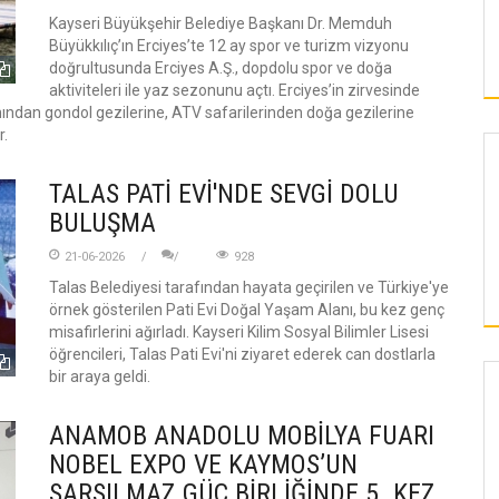
Kayseri Büyükşehir Belediye Başkanı Dr. Memduh
Büyükkılıç’ın Erciyes’te 12 ay spor ve turizm vizyonu
doğrultusunda Erciyes A.Ş., dopdolu spor ve doğa
aktiviteleri ile yaz sezonunu açtı. Erciyes’in zirvesinde
nından gondol gezilerine, ATV safarilerinden doğa gezilerine
r.
TALAS PATİ EVİ'NDE SEVGİ DOLU
BULUŞMA
21-06-2026
928
Talas Belediyesi tarafından hayata geçirilen ve Türkiye'ye
örnek gösterilen Pati Evi Doğal Yaşam Alanı, bu kez genç
misafirlerini ağırladı. Kayseri Kilim Sosyal Bilimler Lisesi
öğrencileri, Talas Pati Evi'ni ziyaret ederek can dostlarla
bir araya geldi.
KAYSERI
ANAMOB ANADOLU MOBİLYA FUARI
NOBEL EXPO VE KAYMOS’UN
SARSILMAZ GÜÇ BİRLİĞİNDE 5. KEZ