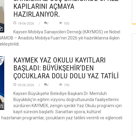
KAYSERI’DE UZMANINDAN SICAK HAVA
KAPILARINI AÇMAYA
UYARISI
HAZIRLANIYOR.
18-06-2026
935
Kayseri Mobilya Sanayicileri Derneği (KAYMOS) ve Nobel
NAMOB – Anadolu Mobilya Fuarı’nın 2026 yılı hazırlıklarına ilişkin
kleştirildi.
KAYMEK YAZ OKULU KAYITLARI
BAŞLADI: BÜYÜKŞEHİR’DEN
ÇOCUKLARA DOLU DOLU YAZ TATİLİ
09-06-2026
790
Kayseri Büyükşehir Belediye Başkanı Dr. Memduh
Büyükkılıç’ın eğitim vizyonu doğrultusunda faaliyetlerini
sürdüren KAYMEK, zengin içerikli Yaz Okulu programı için
kayıt sürecini başlattı. Sanattan spora, kültürel
hazırlanan programlar, çocukların yaz tatilini verimli ve eğlenceli