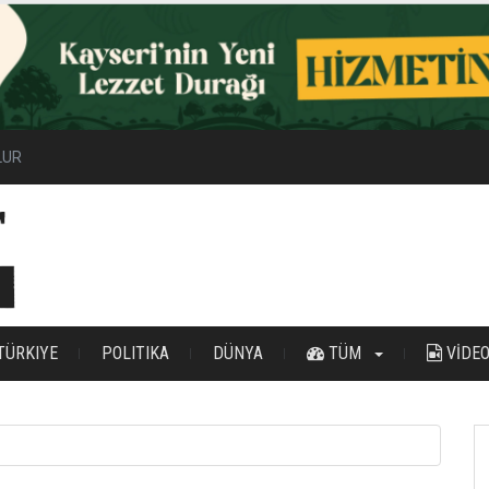
ilir Enerji Hamlesi
TÜRKIYE
POLITIKA
DÜNYA
TÜM
VİDE