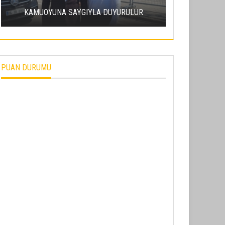
ERCIY
KAMUOYUNA SAYGIYLA DUYURULUR
SÜRDÜRÜL
PUAN DURUMU