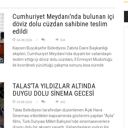
Cumhuriyet Meydanı'nda bulunan içi
döviz dolu cüzdan sahibine teslim
edildi
04-08-2026
504
Kayseri Büyükşehir Belediyesi Zabıta Daire Başkanlığı
ekipleri, Cumhuriyet Meydanı'nda duyarlı bir vatandaşın
teslim ettiği içi döviz dolu cüzdanı, İl Emniyet Müdürlüğü
ile koordineli yürüttüğü çalışma sonucu kısa sürede
TALAS'TA YILDIZLAR ALTINDA
DUYGU DOLU SİNEMA GECESİ
03-08-2026
492
Talas Belediyesi tarafından düzenlenen Açık Hava
Sineması etkinlikleri kapsamında gösterimi yapılan "Ayla"
filmi, Türk Dünyası Millet Bahçesi'nde sinemaseverlere
duygu dolu bir akşam yaşattı. Vatandaşların yoğun ilgi