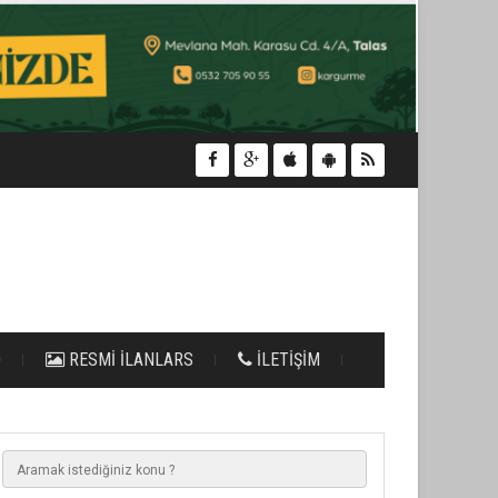
O
RESMİ İLANLARS
İLETİŞİM