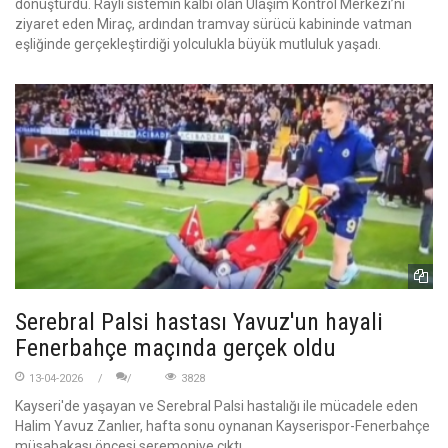
dönüştürdü. Raylı sistemin kalbi olan Ulaşım Kontrol Merkezi’ni
ziyaret eden Miraç, ardından tramvay sürücü kabininde vatman
eşliğinde gerçekleştirdiği yolculukla büyük mutluluk yaşadı.
Serebral Palsi hastası Yavuz'un hayali
Fenerbahçe maçında gerçek oldu
13-04-2026
3828
Kayseri'de yaşayan ve Serebral Palsi hastalığı ile mücadele eden
Halim Yavuz Zanlıer, hafta sonu oynanan Kayserispor-Fenerbahçe
müsabakası öncesi seremoniye çıktı.