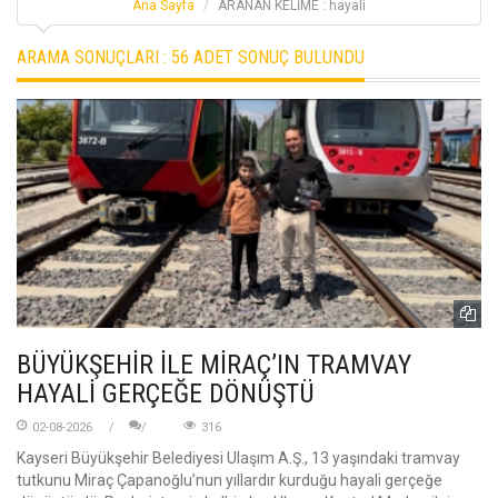
Ana Sayfa
ARANAN KELİME : hayali
ARAMA SONUÇLARI :
56 ADET SONUÇ BULUNDU
BÜYÜKŞEHİR İLE MİRAÇ’IN TRAMVAY
HAYALİ GERÇEĞE DÖNÜŞTÜ
02-08-2026
316
Kayseri Büyükşehir Belediyesi Ulaşım A.Ş., 13 yaşındaki tramvay
tutkunu Miraç Çapanoğlu’nun yıllardır kurduğu hayali gerçeğe