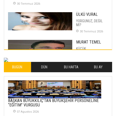
30 Temmuz 2026
ÜLKÜ VURAL
YORGUNUZ, DEĞİL
Mİ?
30 Temmuz 2026
MURAT TEMEL
KÜÇÜK
MUTLULUKLAR
04 Eylul 2025
BUGÜN
DÜN
BU HAFTA
BU AY
İLHAN YILMAZ
SOFRADA AYRIMCILIK
VAR
26 Subat 2026
METİN ERTEM
BAŞKAN BÜYÜKKILIÇ'TAN BÜYÜKŞEHİR PERSONELİNE
YENİ HİCRİ YIL VE
“EĞİTİM” VURGUSU
ÜLKEMİZDE
YAŞANANLAR!
07 Agustos 2026