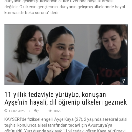
dünyanın gelişmiş ülkelerinin o ülke üzerinde hayal kurması
değildir. O ülkenin gençlerinin, dünyanın gelişmiş ülkelerinde hayal
kurmasıdır beka sorunu” dedi.
11 yıllık tedaviyle yürüyüp, konuşan
Ayşe’nin hayali, dil öğrenip ülkeleri gezmek
17-02-2025
1066
KAYSERİ'de fiziksel engelli Ayşe Kaya (27), 2 yaşında serebral palsi
teşhisi konulunca ailesi tarafından tedavi için Avusturya'ya
götürüldü. Yurt dışında yaklaşık 11 yıl tedavi gören Kaya, yürümeyi