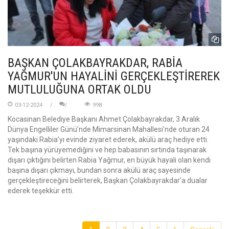
BAŞKAN ÇOLAKBAYRAKDAR, RABİA
YAĞMUR'UN HAYALİNİ GERÇEKLEŞTİREREK
MUTLULUĞUNA ORTAK OLDU
03-12-2024
998
Kocasinan Belediye Başkanı Ahmet Çolakbayrakdar, 3 Aralık
Dünya Engelliler Günü’nde Mimarsinan Mahallesi’nde oturan 24
yaşındaki Rabia’yı evinde ziyaret ederek, akülü araç hediye etti.
Tek başına yürüyemediğini ve hep babasının sırtında taşınarak
dışarı çıktığını belirten Rabia Yağmur, en büyük hayali olan kendi
başına dışarı çıkmayı, bundan sonra akülü araç sayesinde
gerçekleştireceğini belirterek, Başkan Çolakbayrakdar’a dualar
ederek teşekkür etti.