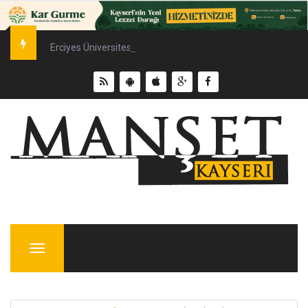
Erciyes Üniversitesi’nde Sürdürülebilir Enerji Hamlesi
Menu