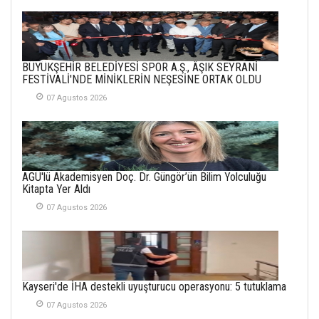
21 Haziran 2026
SEMRA ŞAHİN
KENDİNE UYANMAK
BÜYÜKŞEHİR BELEDİYESİ SPOR A.Ş., ÂŞIK SEYRANİ
30 Temmuz 2026
FESTİVALİ'NDE MİNİKLERİN NEŞESİNE ORTAK OLDU
07 Agustos 2026
Merve Şimşek
İlgi Alanlarımız ve Biz
02 Ekim 2025
SABAHATTİN
AGÜ'lü Akademisyen Doç. Dr. Güngör’ün Bilim Yolculuğu
SÜRMEN
Kitapta Yer Aldı
Kayserispor,
Rizespor’la Nihayet 3
07 Agustos 2026
puana Ulaştı
01 Mayis 2026
Kayseri'de İHA destekli uyuşturucu operasyonu: 5 tutuklama
07 Agustos 2026