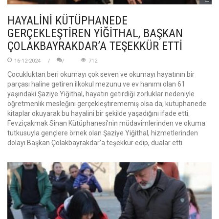
HAYALİNİ KÜTÜPHANEDE
GERÇEKLEŞTİREN YİĞİTHAL, BAŞKAN
ÇOLAKBAYRAKDAR’A TEŞEKKÜR ETTİ
16-12-2024
712
Çocukluktan beri okumayı çok seven ve okumayı hayatının bir
parçası haline getiren ilkokul mezunu ve ev hanımı olan 61
yaşındaki Şaziye Yiğithal, hayatın getirdiği zorluklar nedeniyle
öğretmenlik mesleğini gerçekleştirememiş olsa da, kütüphanede
kitaplar okuyarak bu hayalini bir şekilde yaşadığını ifade etti.
Fevziçakmak Sinan Kütüphanesi’nin müdavimlerinden ve okuma
tutkusuyla gençlere örnek olan Şaziye Yiğithal, hizmetlerinden
dolayı Başkan Çolakbayrakdar’a teşekkür edip, dualar etti.