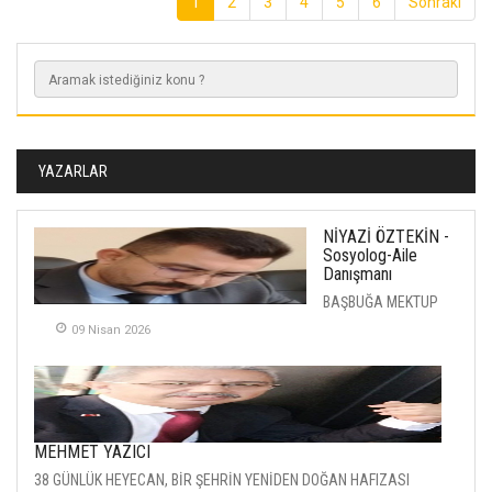
1
2
3
4
5
6
Sonraki
YAZARLAR
NİYAZİ ÖZTEKİN -
Sosyolog-Aile
Danışmanı
BAŞBUĞA MEKTUP
09 Nisan 2026
MEHMET YAZICI
38 GÜNLÜK HEYECAN, BİR ŞEHRİN YENİDEN DOĞAN HAFIZASI