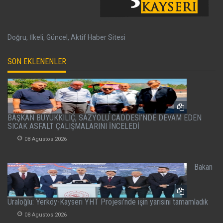
Doğru, İlkeli, Güncel, Aktif Haber Sitesi
SON EKLENENLER
BAŞKAN BÜYÜKKILIÇ, SAZYOLU CADDESİ’NDE DEVAM EDEN
SICAK ASFALT ÇALIŞMALARINI İNCELEDİ
08 Agustos 2026
Bakan
Uraloğlu: Yerköy-Kayseri YHT Projesi’nde işin yarısını tamamladık
08 Agustos 2026