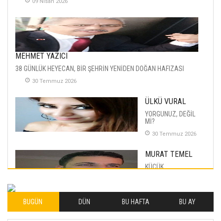
09 Nisan 2026
MEHMET YAZICI
38 GÜNLÜK HEYECAN, BİR ŞEHRİN YENİDEN DOĞAN HAFIZASI
30 Temmuz 2026
ÜLKÜ VURAL
YORGUNUZ, DEĞİL
Mİ?
30 Temmuz 2026
MURAT TEMEL
KÜÇÜK
MUTLULUKLAR
04 Eylul 2025
BUGÜN
DÜN
BU HAFTA
BU AY
İLHAN YILMAZ
SOFRADA AYRIMCILIK