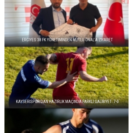
ERCIYES 38 FK YÖNETIMINDEN MUTLU ÖNAL’A ZIYARET
KAYSERISPOR'DAN HAZIRLIK MAÇINDA FARKLI GALIBIYET: 7-0