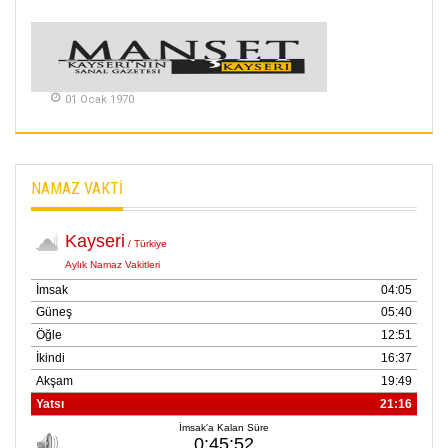
VAR
26 Subat 2026
METİN ERTEM
01 Ocak 1970
YENİ HİCRİ YIL VE
ÜLKEMİZDE
YAŞANANLAR!
21 Haziran 2026
NAMAZ VAKTİ
SEMRA ŞAHİN
KENDİNE UYANMAK
30 Temmuz 2026
Merve Şimşek
İlgi Alanlarımız ve Biz
02 Ekim 2025
SABAHATTİN
SÜRMEN
Kayserispor,
Rizespor’la Nihayet 3