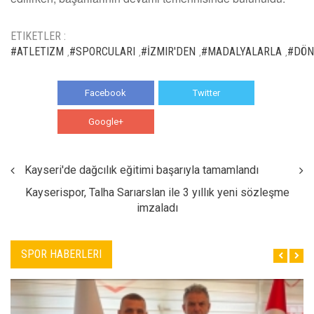
ETIKETLER :
#ATLETIZM
#SPORCULARI
#İZMIR'DEN
#MADALYALARLA
#DÖN
,
,
,
,
Facebook
Twitter
Google+
WhatsApp
Kayseri'de dağcılık eğitimi başarıyla tamamlandı
Kayserispor, Talha Sarıarslan ile 3 yıllık yeni sözleşme
imzaladı
SPOR HABERLERI