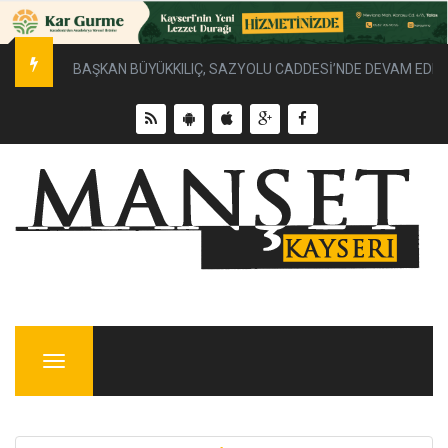
BAŞKAN BÜYÜKKILIÇ, SAZYOLU CADDESİ’NDE DEVAM EDEN 
Menu