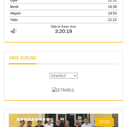
HAVA DURUMU
I
SPOR