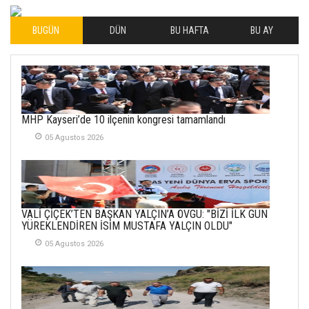
04 Eylul 2025
BUGÜN
DÜN
BU HAFTA
BU AY
İLHAN YILMAZ
SOFRADA AYRIMCILIK
VAR
26 Subat 2026
METİN ERTEM
MHP Kayseri’de 10 ilçenin kongresi tamamlandı
YENİ HİCRİ YIL VE
05 Agustos 2026
ÜLKEMİZDE
YAŞANANLAR!
21 Haziran 2026
SEMRA ŞAHİN
VALİ ÇİÇEK’TEN BAŞKAN YALÇIN’A ÖVGÜ: "BİZİ İLK GÜN
KENDİNE UYANMAK
YÜREKLENDİREN İSİM MUSTAFA YALÇIN OLDU"
30 Temmuz 2026
05 Agustos 2026
Merve Şimşek
İlgi Alanlarımız ve Biz
02 Ekim 2025