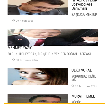
NİYAZİ ÖZTEKİN -
Sosyolog-Aile
Danışmanı
BAŞBUĞA MEKTUP
09 Nisan 2026
MEHMET YAZICI
38 GÜNLÜK HEYECAN, BİR ŞEHRİN YENİDEN DOĞAN HAFIZASI
30 Temmuz 2026
ÜLKÜ VURAL
YORGUNUZ, DEĞİL
Mİ?
30 Temmuz 2026
MURAT TEMEL
KÜÇÜK
MUTLULUKLAR