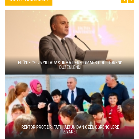
ERÜ’DE “2025 YILI ARAŞTIRMA PERFORMANS ÖDÜL TÖRENI”
DÜZENLENDI
REKTÖR PROF. DR. FATIH ALTUN’DAN ÖZEL ÖĞRENCILERE
ZIYARET