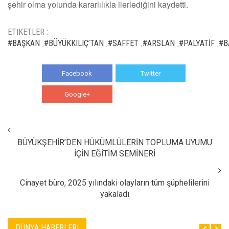
şehir olma yolunda kararlılıkla ilerlediğini kaydetti.
ETIKETLER :
#BAŞKAN
#BÜYÜKKILIÇ’TAN
#SAFFET
#ARSLAN
#PALYATİF
#B
,
,
,
,
,
Facebook
Twitter
Google+
WhatsApp
BÜYÜKŞEHİR’DEN HÜKÜMLÜLERİN TOPLUMA UYUMU
İÇİN EĞİTİM SEMİNERİ
Cinayet büro, 2025 yılındaki olayların tüm şüphelilerini
yakaladı
DÜNYA HABERLERI