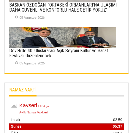
BAŞKAN ÖZDOĞAN: “ORTASEKİ ORMANLARI’NA ULAŞIMI
SABAHATTİN
DAHA GÜVENLİ VE KONFORLU HALE GETİRİYORUZ”
SÜRMEN
05 Agustos 2026
Kayserispor,
Rizespor’la Nihayet 3
puana Ulaştı
01 Mayis 2026
Develi’de 40. Uluslararası Aşık Seyrani Kültür ve Sanat
Festivali düzenlenecek
05 Agustos 2026
NAMAZ VAKTİ