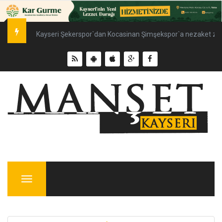
Kayseri Şekerspor`dan Kocasinan Şimşekspor`a nezaket ziy
Menu