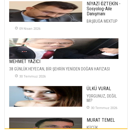
NİYAZİ ÖZTEKİN -
Sosyolog-Aile
Danışmanı
BAŞBUĞA MEKTUP
09 Nisan 2026
MEHMET YAZICI
38 GÜNLÜK HEYECAN, BİR ŞEHRİN YENİDEN DOĞAN HAFIZASI
30 Temmuz 2026
ÜLKÜ VURAL
YORGUNUZ, DEĞİL
Mİ?
30 Temmuz 2026
MURAT TEMEL
KÜÇÜK
MUTLULUKLAR