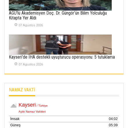
SABAHATTİN
AGÜ'lü Akademisyen Doç. Dr. Güngör’ün Bilim Yolculuğu
SÜRMEN
Kitapta Yer Aldı
Kayserispor,
Rizespor’la Nihayet 3
07 Agustos 2026
puana Ulaştı
01 Mayis 2026
Kayseri'de İHA destekli uyuşturucu operasyonu: 5 tutuklama
07 Agustos 2026
NAMAZ VAKTİ