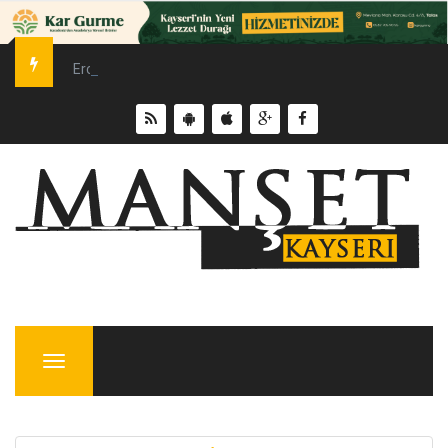
Erciyes Üniversitesi’nde Sürdürülebilir Enerji Hamlesi
Menu