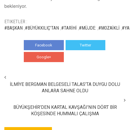
bekleniyor.
ETIKETLER :
#BAŞKAN
#BÜYÜKKILIÇ’TAN
#TARİHİ
#MÜJDE:
#MOZAİKLİ
#YA
,
,
,
,
,
Facebook
Twitter
Google+
WhatsApp
İLMİYE BERGMAN BELGESELİ TALAS’TA DUYGU DOLU
ANLARA SAHNE OLDU
BÜYÜKŞEHİR’DEN KARTAL KAVŞAĞI’NIN DÖRT BİR
KÖŞESİNDE HUMMALI ÇALIŞMA