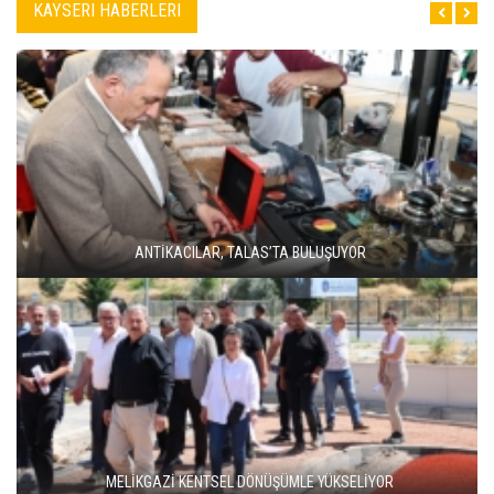
KAYSERI HABERLERI
ANTİKACILAR, TALAS’TA BULUŞUYOR
MELİKGAZİ KENTSEL DÖNÜŞÜMLE YÜKSELİYOR