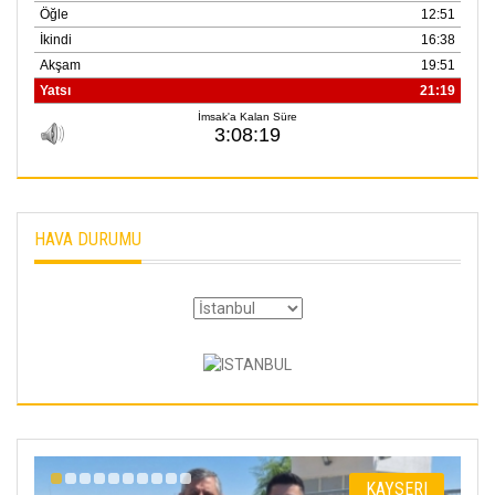
HAVA DURUMU
I
KAYSERI