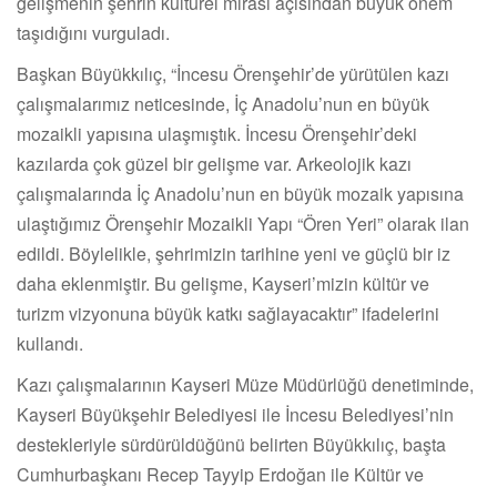
gelişmenin şehrin kültürel mirası açısından büyük önem
taşıdığını vurguladı.
Başkan Büyükkılıç, “İncesu Örenşehir’de yürütülen kazı
çalışmalarımız neticesinde, İç Anadolu’nun en büyük
mozaikli yapısına ulaşmıştık. İncesu Örenşehir’deki
kazılarda çok güzel bir gelişme var. Arkeolojik kazı
çalışmalarında İç Anadolu’nun en büyük mozaik yapısına
ulaştığımız Örenşehir Mozaikli Yapı “Ören Yeri” olarak ilan
edildi. Böylelikle, şehrimizin tarihine yeni ve güçlü bir iz
daha eklenmiştir. Bu gelişme, Kayseri’mizin kültür ve
turizm vizyonuna büyük katkı sağlayacaktır” ifadelerini
kullandı.
Kazı çalışmalarının Kayseri Müze Müdürlüğü denetiminde,
Kayseri Büyükşehir Belediyesi ile İncesu Belediyesi’nin
destekleriyle sürdürüldüğünü belirten Büyükkılıç, başta
Cumhurbaşkanı Recep Tayyip Erdoğan ile Kültür ve