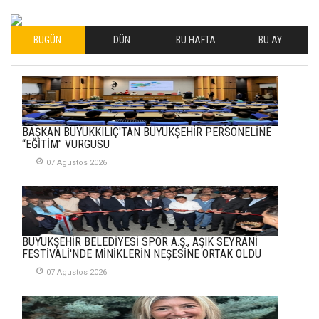
04 Eylul 2025
BUGÜN
DÜN
BU HAFTA
BU AY
İLHAN YILMAZ
SOFRADA AYRIMCILIK
VAR
26 Subat 2026
METİN ERTEM
BAŞKAN BÜYÜKKILIÇ'TAN BÜYÜKŞEHİR PERSONELİNE
YENİ HİCRİ YIL VE
“EĞİTİM” VURGUSU
ÜLKEMİZDE
YAŞANANLAR!
07 Agustos 2026
21 Haziran 2026
SEMRA ŞAHİN
KENDİNE UYANMAK
BÜYÜKŞEHİR BELEDİYESİ SPOR A.Ş., ÂŞIK SEYRANİ
30 Temmuz 2026
FESTİVALİ'NDE MİNİKLERİN NEŞESİNE ORTAK OLDU
07 Agustos 2026
Merve Şimşek
İlgi Alanlarımız ve Biz
02 Ekim 2025