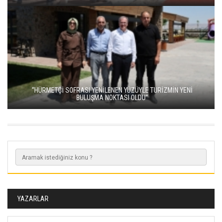
“HÜRMETÇİ SOFRASI YENİLENEN YÜZÜYLE TURİZMİN YENİ
BULUŞMA NOKTASI OLDU”
YAZARLAR