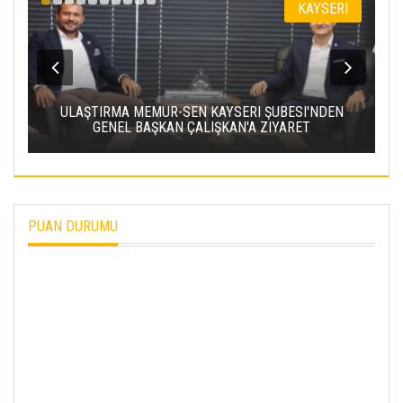
I
KAYSERI
,
ULAŞTIRMA MEMUR-SEN KAYSERI ŞUBESI'NDEN
GENEL BAŞKAN ÇALIŞKAN'A ZIYARET
PUAN DURUMU