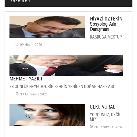
YAZARLAR
NİYAZİ ÖZTEKİN -
Sosyolog-Aile
Danışmanı
BAŞBUĞA MEKTUP
09 Nisan 2026
MEHMET YAZICI
38 GÜNLÜK HEYECAN, BİR ŞEHRİN YENİDEN DOĞAN HAFIZASI
30 Temmuz 2026
ÜLKÜ VURAL
YORGUNUZ, DEĞİL
Mİ?
30 Temmuz 2026