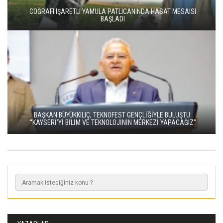
COĞRAFI IŞARETLI YAMULA PATLICANINDA HASAT MESAISI
BAŞLADI
BAŞKAN BÜYÜKKILIÇ, TEKNOFEST GENÇLİĞİYLE BULUŞTU:
“KAYSERİ’Yİ BİLİM VE TEKNOLOJİNİN MERKEZİ YAPACAĞIZ”