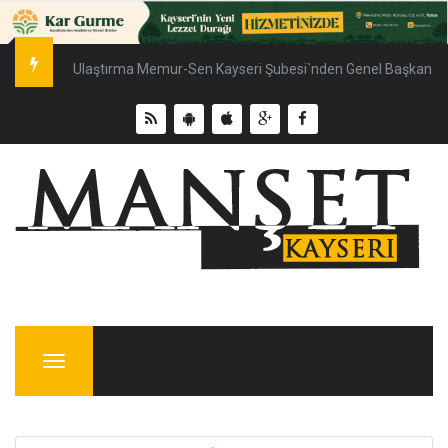
Ulaştırma Memur-Sen Kayseri Şubesi`nden Genel Başkan Çal
Menu