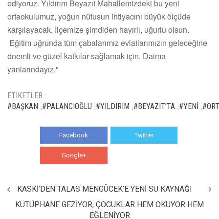
ediyoruz. Yıldırım Beyazıt Mahallemizdeki bu yeni
ortaokulumuz, yoğun nüfusun ihtiyacını büyük ölçüde
karşılayacak. İlçemize şimdiden hayırlı, uğurlu olsun.
Eğitim uğrunda tüm çabalarımız evlatlarımızın geleceğine
önemli ve güzel katkılar sağlamak için. Daima
yanlarındayız."
ETIKETLER :
#BAŞKAN
#PALANCIOĞLU
#YILDIRIM
#BEYAZIT’TA
#YENİ
#OR
,
,
,
,
,
Facebook
Twitter
Google+
WhatsApp
KASKİ’DEN TALAS MENGÜCEK’E YENİ SU KAYNAĞI
KÜTÜPHANE GEZİYOR, ÇOCUKLAR HEM OKUYOR HEM
EĞLENİYOR