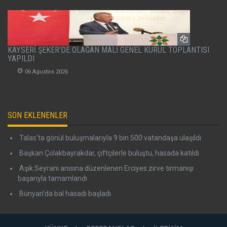
KAYSERİ ŞEKER'DE OLAĞAN MALİ GENEL KURUL TOPLANTISI
YAPILDI
06 Agustos 2026
SON EKLENENLER
Talas'ta gönül buluşmalarıyla 9 bin 500 vatandaşa ulaşıldı
Başkan Çolakbayrakdar, çiftçilerle buluştu, hasada katıldı
Aşık Seyrani anısına düzenlenen Erciyes zirve tırmanışı
başarıyla tamamlandı
Bünyan'da bal hasadı başladı