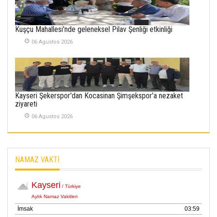
İlgi Alanlarımız ve Biz
02 Ekim 2025
Kuşçu Mahallesi'nde geleneksel Pilav Şenliği etkinliği
SABAHATTİN
06 Agustos 2026
SÜRMEN
Kayserispor,
Rizespor’la Nihayet 3
puana Ulaştı
01 Mayis 2026
Kayseri Şekerspor'dan Kocasinan Şimşekspor'a nezaket
ziyareti
06 Agustos 2026
NAMAZ VAKTİ