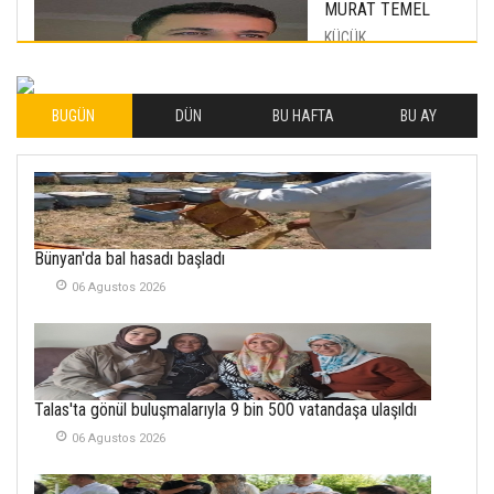
MURAT TEMEL
KÜÇÜK
MUTLULUKLAR
04 Eylul 2025
BUGÜN
DÜN
BU HAFTA
BU AY
İLHAN YILMAZ
SOFRADA AYRIMCILIK
VAR
26 Subat 2026
METİN ERTEM
Bünyan'da bal hasadı başladı
YENİ HİCRİ YIL VE
06 Agustos 2026
ÜLKEMİZDE
YAŞANANLAR!
21 Haziran 2026
SEMRA ŞAHİN
Talas'ta gönül buluşmalarıyla 9 bin 500 vatandaşa ulaşıldı
KENDİNE UYANMAK
30 Temmuz 2026
06 Agustos 2026
Merve Şimşek