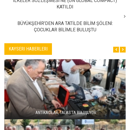
İLKELER SÖZLEŞMESİ’NE (UN GLOBAL COMPACT)
KATILDI
BÜYÜKŞEHİR’DEN ARA TATİLDE BİLİM ŞÖLENİ:
ÇOCUKLAR BİLİMLE BULUŞTU
KAYSERI HABERLERI
ANTİKACILAR, TALAS’TA BULUŞUYOR