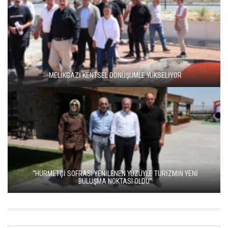
MELİKGAZİ KENTSEL DÖNÜŞÜMLE YÜKSELİYOR
“HÜRMETÇİ SOFRASI YENİLENEN YÜZÜYLE TURİZMİN YENİ
BULUŞMA NOKTASI OLDU”