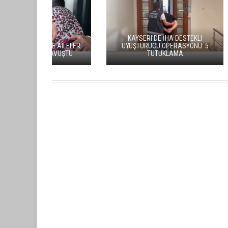
KAYSERI'DE İHA DESTEKLI
KAYSERI
UYUŞTURUCU OPERASYONU: 5
KONUŞAL
TUTUKLAMA