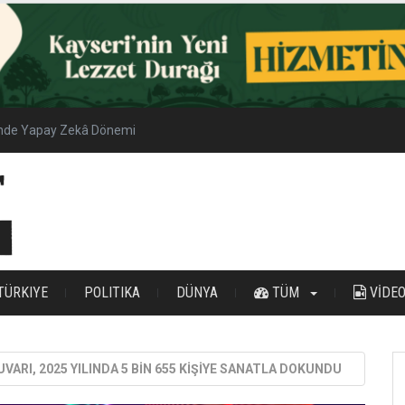
inde Yapay Zekâ Dönemi
TÜRKIYE
POLITIKA
DÜNYA
TÜM
VİDE
ARI, 2025 YILINDA 5 BİN 655 KİŞİYE SANATLA DOKUNDU