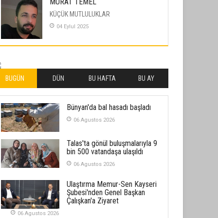
MURAT TEMEL
KÜÇÜK MUTLULUKLAR
04 Eylul 2025
İLHAN YILMAZ
SOFRADA AYRIMCILIK VAR
26 Subat 2026
BUGÜN
DÜN
BU HAFTA
BU AY
METİN ERTEM
Bünyan'da bal hasadı başladı
YENİ HİCRİ YIL VE ÜLKEMİZDE
YAŞANANLAR!
06 Agustos 2026
21 Haziran 2026
Talas'ta gönül buluşmalarıyla 9
SEMRA ŞAHİN
bin 500 vatandaşa ulaşıldı
KENDİNE UYANMAK
06 Agustos 2026
30 Temmuz 2026
Ulaştırma Memur-Sen Kayseri
Şubesi'nden Genel Başkan
Merve Şimşek
Çalışkan'a Ziyaret
İlgi Alanlarımız ve Biz
06 Agustos 2026