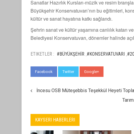
Sanatlar Hazırlık Kursları-müzik ve resim branşlar
Büyükşehir Konservatuvarı’nın bu eğitimleri, kons
kültür ve sanat hayatına katkı sağlandı.
Şehrin sanat ve kültür yaşamına canlılık katan v
Belediyesi Konservatuvarı, dönemler halinde açıla
ETIKETLER :
#BÜYÜKŞEHİR
#KONSERVATUVARI
#2
,
,
Facebook
Twitter
Google+
WhatsApp
İncesu OSB Müteşebbis Teşekkül Heyeti Topla
Tarım
KAYSERI HABERLERI