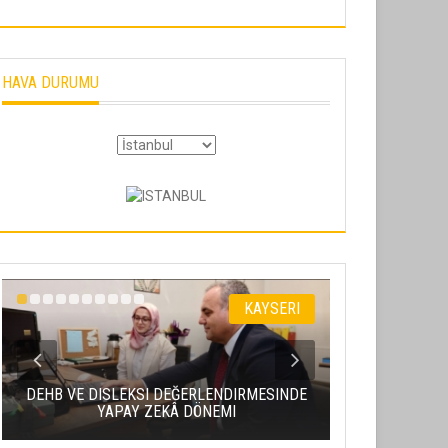
HAVA DURUMU
KAYSERI
DEHB VE DISLEKSI DEĞERLENDIRMESINDE
TOMARZA 
YAPAY ZEKÂ DÖNEMI
SÖZ