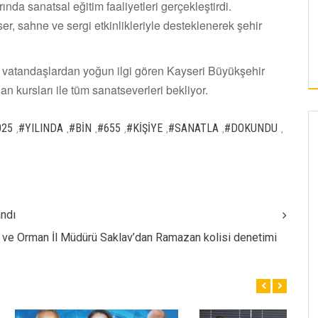
ında sanatsal eğitim faaliyetleri gerçekleştirdi.
er, sahne ve sergi etkinlikleriyle desteklenerek şehir
e vatandaşlardan yoğun ilgi gören Kayseri Büyükşehir
n kursları ile tüm sanatseverleri bekliyor.
025
#YILINDA
#BİN
#655
#KİŞİYE
#SANATLA
#DOKUNDU
,
,
,
,
,
,
,
ndı
 ve Orman İl Müdürü Saklav’dan Ramazan kolisi denetimi