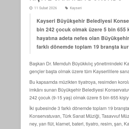
11 Subat 2026
Kayseri
Kayseri Büyükşehir Belediyesi Konserv
bin 242 çocuk olmak üzere 5 bin 655 k
hayatına adeta nefes olan Büyükşehir
farklı dönemde toplam 19 branşta kur
Başkan Dr. Memduh Büyükkılıç yönetimindeki Kay
gençler başta olmak üzere tüm Kayserililere sanat
Bu kapsamda müzikten tiyatroya, resimden korolar
imkânı sunan Büyükşehir Belediyesi Konservatuvar
242 çocuk (9-15 yaş) olmak üzere 5 bin 655 kişiy
İki şubesinde 3 farklı dönemde toplam 19 branşt
Konservatuvarı, Türk Sanat Müziği, Tasavvuf Müzi
ney, yan flüt, klarnet, bateri, tiyatro, resim, şan,