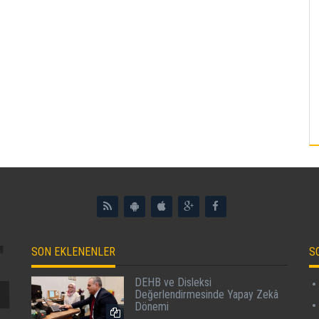
SON EKLENENLER
S
DEHB ve Disleksi
Değerlendirmesinde Yapay Zekâ
Dönemi