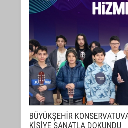
BÜYÜKŞEHİR KONSERVATUVARI
KİŞİYE SANATLA DOKUNDU