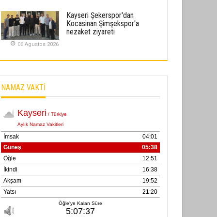
02 Ekim 2025
Kayseri Şekerspor'dan
Kocasinan Şimşekspor'a
SABAHATTİN SÜRMEN
nezaket ziyareti
Kayserispor, Rizespor’la Nihayet 3
06 Agustos 2026
puana Ulaştı
01 Mayis 2026
NAMAZ VAKTİ