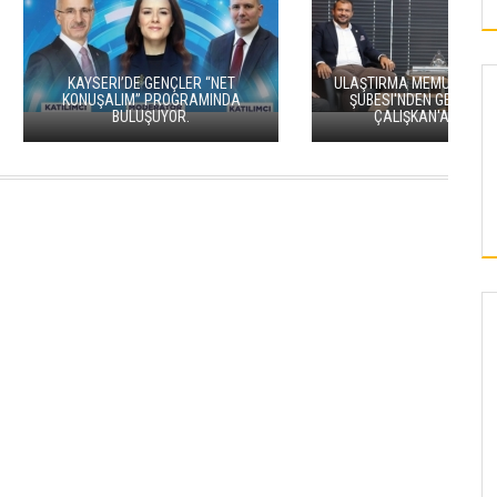
’DE GENÇLER “NET
ULAŞTIRMA MEMUR-SEN KAYSERI
IM” PROGRAMINDA
ŞUBESI'NDEN GENEL BAŞKAN
BULUŞUYOR.
ÇALIŞKAN'A ZIYARET
SPOR
AŞIK SEYRANI ANISINA DÜZENLENEN
ERCIYES ZIRVE TIRMANIŞI BAŞARIYLA
TAMAMLANDI