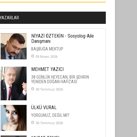
YAZARLAR
NİYAZİ ÖZTEKİN - Sosyolog-Aile
Danışmanı
BAŞBUĞA MEKTUP
09 Nisan 2026
MEHMET YAZICI
38 GÜNLÜK HEYECAN, BİR ŞEHRİN
YENİDEN DOĞAN HAFIZASI
30 Temmuz 2026
ÜLKÜ VURAL
YORGUNUZ, DEĞİL Mİ?
30 Temmuz 2026