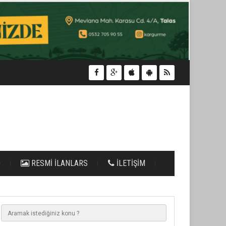
O
RESMİ İLANLARS
İLETİŞİM