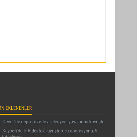
ON EKLENENLER
Develi’de depremzede aileler yeni yuvalarına kavuştu
Kayseri'de İHA destekli uyuşturucu operasyonu: 5