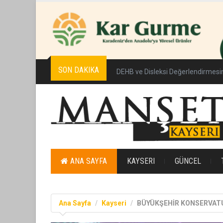
SON DAKIKA
DEHB ve Disleksi Değerlendirmes
ANA SAYFA
KAYSERI
GÜNCEL
Ana Sayfa
Kayseri
BÜYÜKŞEHİR KONSERVATUV