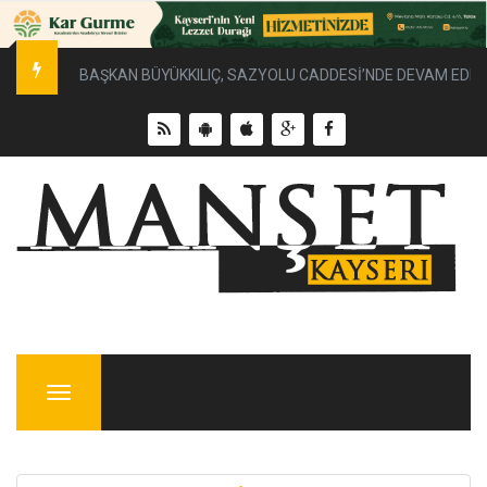
BAŞKAN BÜYÜKKILIÇ, SAZYOLU CADDESİ’NDE DEVAM EDEN 
Menu