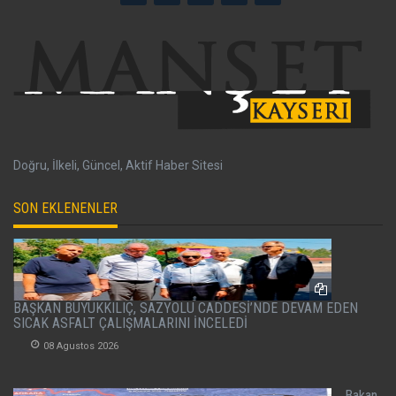
Doğru, İlkeli, Güncel, Aktif Haber Sitesi
SON EKLENENLER
BAŞKAN BÜYÜKKILIÇ, SAZYOLU CADDESİ’NDE DEVAM EDEN
SICAK ASFALT ÇALIŞMALARINI İNCELEDİ
08 Agustos 2026
Bakan