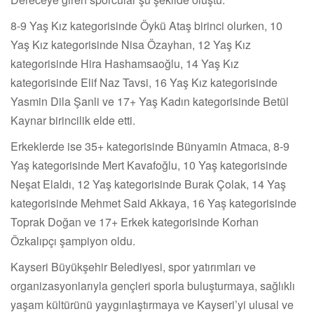
8-9 Yaş Kız kategorisinde Öykü Ataş birinci olurken, 10
Yaş Kız kategorisinde Nisa Özayhan, 12 Yaş Kız
kategorisinde Hira Hashamsaoğlu, 14 Yaş Kız
kategorisinde Elif Naz Tavsi, 16 Yaş Kız kategorisinde
Yasmin Dila Şanli ve 17+ Yaş Kadın kategorisinde Betül
Kaynar birincilik elde etti.
Erkeklerde ise 35+ kategorisinde Bünyamin Atmaca, 8-9
Yaş kategorisinde Mert Kavafoğlu, 10 Yaş kategorisinde
Neşat Elaldı, 12 Yaş kategorisinde Burak Çolak, 14 Yaş
kategorisinde Mehmet Said Akkaya, 16 Yaş kategorisinde
Toprak Doğan ve 17+ Erkek kategorisinde Korhan
Özkalıpçı şampiyon oldu.
Kayseri Büyükşehir Belediyesi, spor yatırımları ve
organizasyonlarıyla gençleri sporla buluşturmaya, sağlıklı
yaşam kültürünü yaygınlaştırmaya ve Kayseri’yi ulusal ve