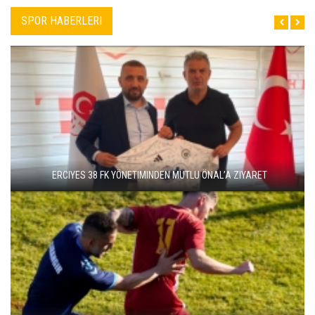
SPOR HABERLERI
ERCIYES 38 FK YÖNETIMINDEN MUTLU ÖNAL’A ZIYARET