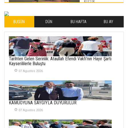
KÜÇÜK
MUTLULUKLAR
04 Eylul 2025
BUGÜN
DÜN
BU HAFTA
BU AY
İLHAN YILMAZ
SOFRADA AYRIMCILIK
VAR
26 Subat 2026
METİN ERTEM
Tarihten Gelen Serinlik: Ataullah Efendi Vakfı’nın Hayır Şartı
YENİ HİCRİ YIL VE
Kayserililerle Buluştu
ÜLKEMİZDE
YAŞANANLAR!
07 Agustos 2026
21 Haziran 2026
SEMRA ŞAHİN
KENDİNE UYANMAK
KAMUOYUNA SAYGIYLA DUYURULUR
30 Temmuz 2026
07 Agustos 2026
Merve Şimşek
İlgi Alanlarımız ve Biz