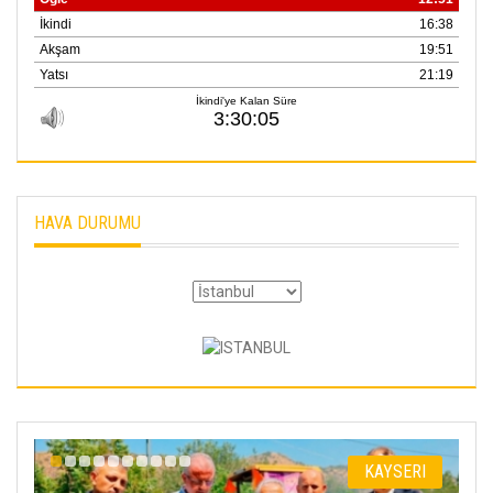
HAVA DURUMU
I
KAYSERI