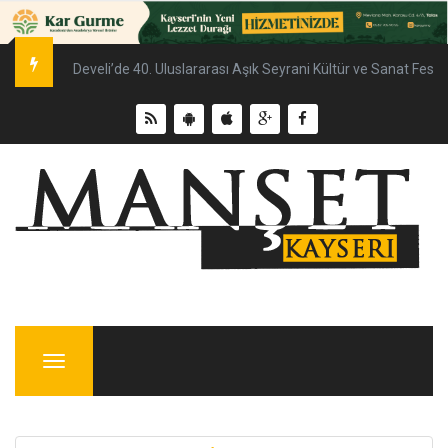
Develi’de 40. Uluslararası Aşık Seyrani Kültür ve Sanat Fest
Menu