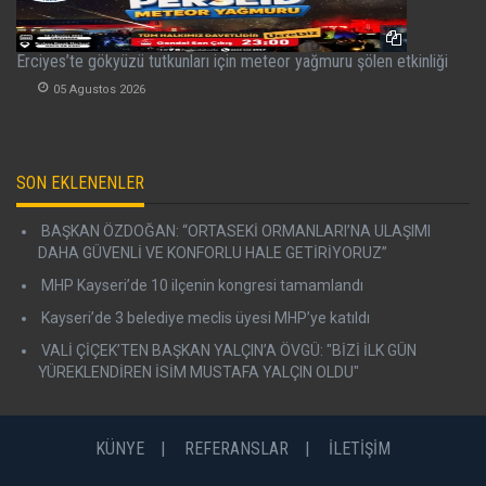
Erciyes’te gökyüzü tutkunları için meteor yağmuru şölen etkinliği
05 Agustos 2026
SON EKLENENLER
BAŞKAN ÖZDOĞAN: “ORTASEKİ ORMANLARI’NA ULAŞIMI
DAHA GÜVENLİ VE KONFORLU HALE GETİRİYORUZ”
MHP Kayseri’de 10 ilçenin kongresi tamamlandı
Kayseri’de 3 belediye meclis üyesi MHP’ye katıldı
VALİ ÇİÇEK’TEN BAŞKAN YALÇIN’A ÖVGÜ: "BİZİ İLK GÜN
YÜREKLENDİREN İSİM MUSTAFA YALÇIN OLDU"
KÜNYE
REFERANSLAR
İLETİŞİM