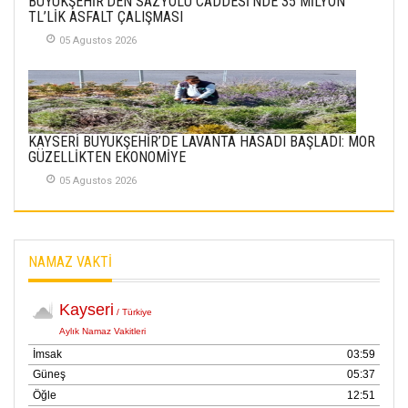
BÜYÜKŞEHİR’DEN SAZYOLU CADDESİ’NDE 35 MİLYON
SÜRMEN
TL’LİK ASFALT ÇALIŞMASI
Kayserispor,
Rizespor’la Nihayet 3
05 Agustos 2026
puana Ulaştı
01 Mayis 2026
KAYSERİ BÜYÜKŞEHİR’DE LAVANTA HASADI BAŞLADI: MOR
GÜZELLİKTEN EKONOMİYE
05 Agustos 2026
NAMAZ VAKTİ