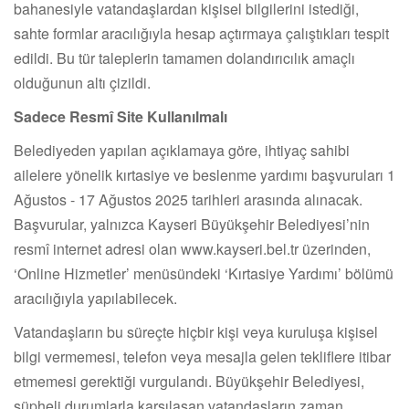
bahanesiyle vatandaşlardan kişisel bilgilerini istediği,
sahte formlar aracılığıyla hesap açtırmaya çalıştıkları tespit
edildi. Bu tür taleplerin tamamen dolandırıcılık amaçlı
olduğunun altı çizildi.
Sadece Resmî Site Kullanılmalı
Belediyeden yapılan açıklamaya göre, ihtiyaç sahibi
ailelere yönelik kırtasiye ve beslenme yardımı başvuruları 1
Ağustos - 17 Ağustos 2025 tarihleri arasında alınacak.
Başvurular, yalnızca Kayseri Büyükşehir Belediyesi’nin
resmî internet adresi olan www.kayseri.bel.tr üzerinden,
‘Online Hizmetler’ menüsündeki ‘Kırtasiye Yardımı’ bölümü
aracılığıyla yapılabilecek.
Vatandaşların bu süreçte hiçbir kişi veya kuruluşa kişisel
bilgi vermemesi, telefon veya mesajla gelen tekliflere itibar
etmemesi gerektiği vurgulandı. Büyükşehir Belediyesi,
şüpheli durumlarla karşılaşan vatandaşların zaman