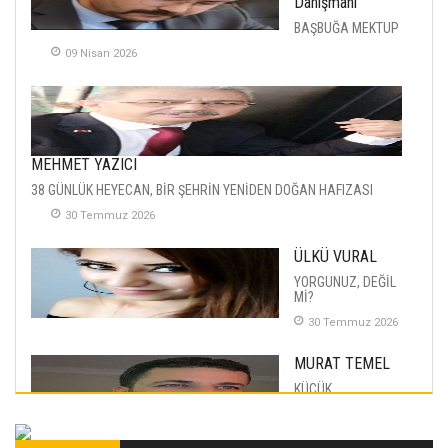
Danışmanı
BAŞBUĞA MEKTUP
09 Nisan 2026
MEHMET YAZICI
38 GÜNLÜK HEYECAN, BİR ŞEHRİN YENİDEN DOĞAN HAFIZASI
30 Temmuz 2026
ÜLKÜ VURAL
YORGUNUZ, DEĞİL
Mİ?
30 Temmuz 2026
MURAT TEMEL
KÜÇÜK
MUTLULUKLAR
04 Eylul 2025