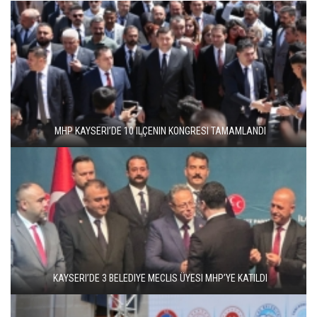
MHP KAYSERI’DE 10 ILÇENIN KONGRESI TAMAMLANDI
KAYSERI’DE 3 BELEDIYE MECLIS ÜYESI MHP’YE KATILDI