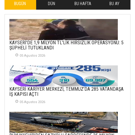
BUGÜN
DÜN
BU HAFTA
BU AY
İLHAN YILMAZ
SOFRADA AYRIMCILIK
VAR
26 Subat 2026
METİN ERTEM
KAYSERİ'DE 1,9 MİLYON TL'LİK HIRSIZLIK OPERASYONU: 5
YENİ HİCRİ YIL VE
ŞÜPHELİ TUTUKLANDI
ÜLKEMİZDE
YAŞANANLAR!
05 Agustos 2026
21 Haziran 2026
SEMRA ŞAHİN
KENDİNE UYANMAK
KAYSERİ KARİYER MERKEZİ, TEMMUZ’DA 285 VATANDAŞA
30 Temmuz 2026
İŞ KAPISI AÇTI
05 Agustos 2026
Merve Şimşek
İlgi Alanlarımız ve Biz
02 Ekim 2025
SABAHATTİN