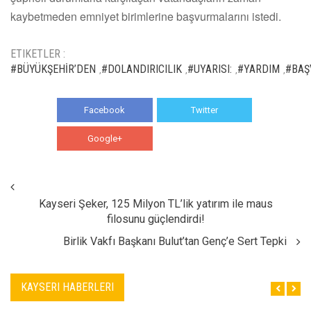
kaybetmeden emniyet birimlerine başvurmalarını istedi.
ETIKETLER :
#BÜYÜKŞEHİR’DEN
#DOLANDIRICILIK
#UYARISI:
#YARDIM
#BAŞ
,
,
,
,
Facebook
Twitter
Google+
WhatsApp
Kayseri Şeker, 125 Milyon TL’lik yatırım ile maus
filosunu güçlendirdi!
Birlik Vakfı Başkanı Bulut’tan Genç’e Sert Tepki
KAYSERI HABERLERI