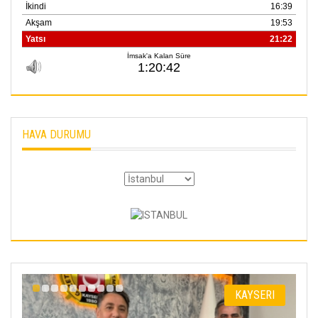
HAVA DURUMU
I
KAYSERI