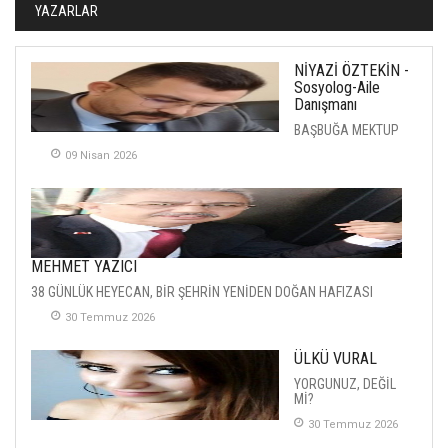
YAZARLAR
NİYAZİ ÖZTEKİN -
Sosyolog-Aile
Danışmanı
BAŞBUĞA MEKTUP
09 Nisan 2026
MEHMET YAZICI
38 GÜNLÜK HEYECAN, BİR ŞEHRİN YENİDEN DOĞAN HAFIZASI
30 Temmuz 2026
ÜLKÜ VURAL
YORGUNUZ, DEĞİL
Mİ?
30 Temmuz 2026