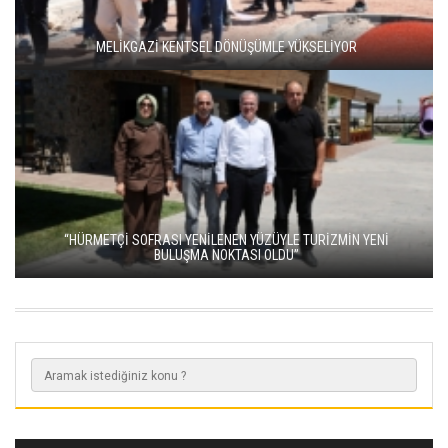
MELİKGAZİ KENTSEL DÖNÜŞÜMLE YÜKSELİYOR
“HÜRMETÇİ SOFRASI YENİLENEN YÜZÜYLE TURİZMİN YENİ
BULUŞMA NOKTASI OLDU”