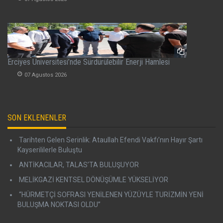
Erciyes Üniversitesi’nde Sürdürülebilir Enerji Hamlesi
07 Agustos 2026
SON EKLENENLER
Tarihten Gelen Serinlik: Ataullah Efendi Vakfı’nın Hayır Şartı
Kayserililerle Buluştu
ANTİKACILAR, TALAS’TA BULUŞUYOR
MELİKGAZİ KENTSEL DÖNÜŞÜMLE YÜKSELİYOR
“HÜRMETÇİ SOFRASI YENİLENEN YÜZÜYLE TURİZMİN YENİ
BULUŞMA NOKTASI OLDU”