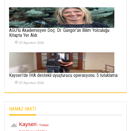
İlgi Alanlarımız ve Biz
02 Ekim 2025
SABAHATTİN
AGÜ'lü Akademisyen Doç. Dr. Güngör’ün Bilim Yolculuğu
SÜRMEN
Kitapta Yer Aldı
Kayserispor,
Rizespor’la Nihayet 3
07 Agustos 2026
puana Ulaştı
01 Mayis 2026
Kayseri'de İHA destekli uyuşturucu operasyonu: 5 tutuklama
07 Agustos 2026
NAMAZ VAKTİ