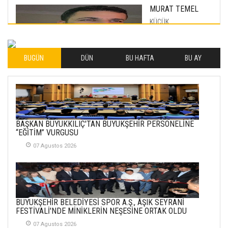
MURAT TEMEL
KÜÇÜK
MUTLULUKLAR
04 Eylul 2025
BUGÜN
DÜN
BU HAFTA
BU AY
İLHAN YILMAZ
SOFRADA AYRIMCILIK
VAR
26 Subat 2026
METİN ERTEM
BAŞKAN BÜYÜKKILIÇ'TAN BÜYÜKŞEHİR PERSONELİNE
YENİ HİCRİ YIL VE
“EĞİTİM” VURGUSU
ÜLKEMİZDE
YAŞANANLAR!
07 Agustos 2026
21 Haziran 2026
SEMRA ŞAHİN
KENDİNE UYANMAK
BÜYÜKŞEHİR BELEDİYESİ SPOR A.Ş., ÂŞIK SEYRANİ
30 Temmuz 2026
FESTİVALİ'NDE MİNİKLERİN NEŞESİNE ORTAK OLDU
07 Agustos 2026
Merve Şimşek