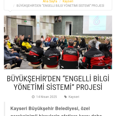
Ana Sayfa
Kayseri
BÜYÜKŞEHİR’DEN “ENGELLİ BİLGİ YÖNETİMİ SİSTEMİ” PROJESİ
BÜYÜKŞEHİR’DEN “ENGELLİ BİLGİ
YÖNETİMİ SİSTEMİ” PROJESİ
14 Nisan 2025
Kayseri
Kayseri Büyükşehir Belediyesi, özel
gereksinimli bireylerin afetlere karşı daha