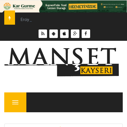
Erciyes Üniversitesi’nde Sürdürülebilir Enerji Hamlesi
Menu