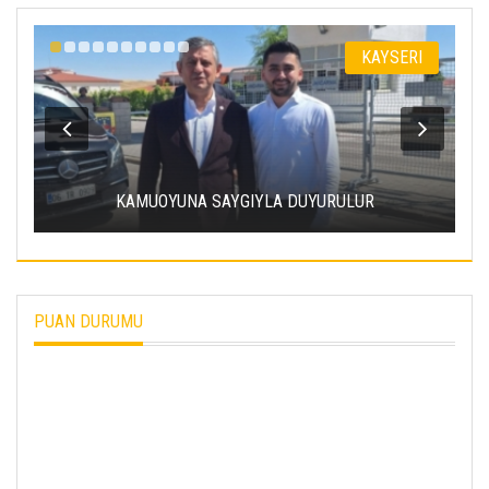
I
KAYSERI
KAMUOYUNA SAYGIYLA DUYURULUR
PUAN DURUMU