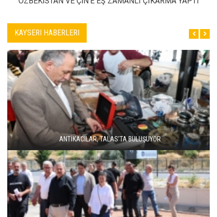
ÖZBEKİSTAN VE ÇİN’E EŞ ZAMANLI ÇIKARMA YAPTI
KAYSERI HABERLERI
ANTİKACILAR, TALAS’TA BULUŞUYOR