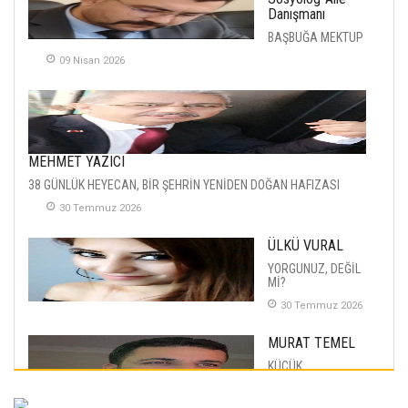
Danışmanı
BAŞBUĞA MEKTUP
09 Nisan 2026
MEHMET YAZICI
38 GÜNLÜK HEYECAN, BİR ŞEHRİN YENİDEN DOĞAN HAFIZASI
30 Temmuz 2026
ÜLKÜ VURAL
YORGUNUZ, DEĞİL
Mİ?
30 Temmuz 2026
MURAT TEMEL
KÜÇÜK
MUTLULUKLAR
04 Eylul 2025