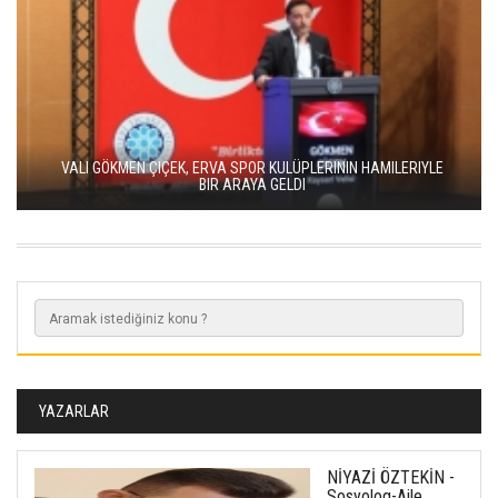
VALI GÖKMEN ÇIÇEK, ERVA SPOR KULÜPLERININ HAMILERIYLE
BIR ARAYA GELDI
YAZARLAR
NİYAZİ ÖZTEKİN -
Sosyolog-Aile