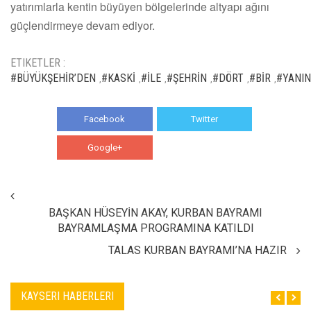
yatırımlarla kentin büyüyen bölgelerinde altyapı ağını
güçlendirmeye devam ediyor.
ETIKETLER :
#BÜYÜKŞEHİR’DEN
#KASKİ
#İLE
#ŞEHRİN
#DÖRT
#BİR
#YANI
,
,
,
,
,
,
Facebook
Twitter
Google+
WhatsApp
BAŞKAN HÜSEYİN AKAY, KURBAN BAYRAMI
BAYRAMLAŞMA PROGRAMINA KATILDI
TALAS KURBAN BAYRAMI’NA HAZIR
KAYSERI HABERLERI