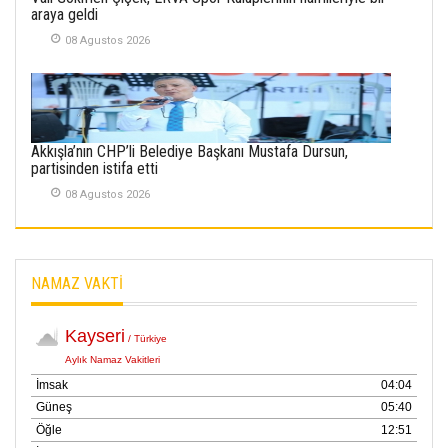
SABAHATTİN
araya geldi
SÜRMEN
08 Agustos 2026
Kayserispor,
Rizespor’la Nihayet 3
puana Ulaştı
01 Mayis 2026
Akkışla’nın CHP’li Belediye Başkanı Mustafa Dursun,
partisinden istifa etti
08 Agustos 2026
NAMAZ VAKTİ