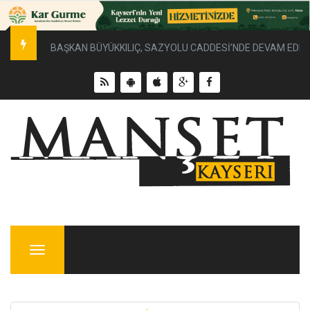
BAŞKAN BÜYÜKKILIÇ, SAZYOLU CADDESİ’NDE DEVAM EDEN 
Menu