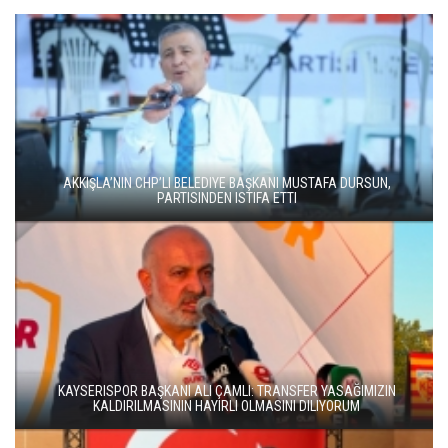
AKKIŞLA’NIN CHP’LI BELEDIYE BAŞKANI MUSTAFA DURSUN,
PARTISINDEN ISTIFA ETTI
KAYSERISPOR BAŞKANI ALI ÇAMLI: TRANSFER YASAĞIMIZIN
KALDIRILMASININ HAYIRLI OLMASINI DILIYORUM