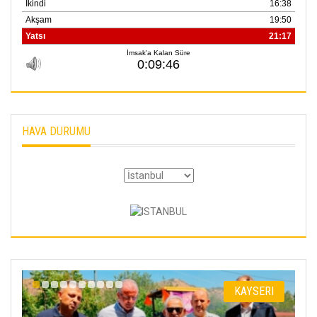
HAVA DURUMU
I
KAYSERI