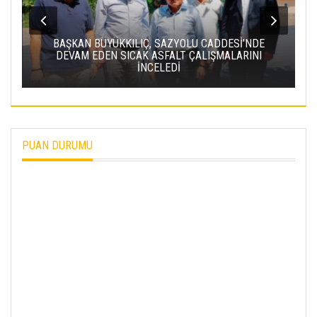
BAŞKAN BÜYÜKKILIÇ, SAZYOLU CADDESİ’NDE
DEVAM EDEN SICAK ASFALT ÇALIŞMALARINI
İNCELEDİ
PUAN DURUMU