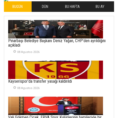
BUGÜN
DÜN
BU HAFTA
BU AY
İLHAN YILMAZ
SOFRADA AYRIMCILIK
VAR
26 Subat 2026
METİN ERTEM
Pınarbaşı Belediye Başkanı Deniz Yağan, CHP’den ayrıldığını
YENİ HİCRİ YIL VE
açıkladı
ÜLKEMİZDE
YAŞANANLAR!
08 Agustos 2026
21 Haziran 2026
SEMRA ŞAHİN
KENDİNE UYANMAK
Kayserispor’da transfer yasağı kaldırıldı
30 Temmuz 2026
08 Agustos 2026
Merve Şimşek
İlgi Alanlarımız ve Biz
02 Ekim 2025
Vali Gökmen Çiçek, ERVA Spor Kulüplerinin hamileriyle bir